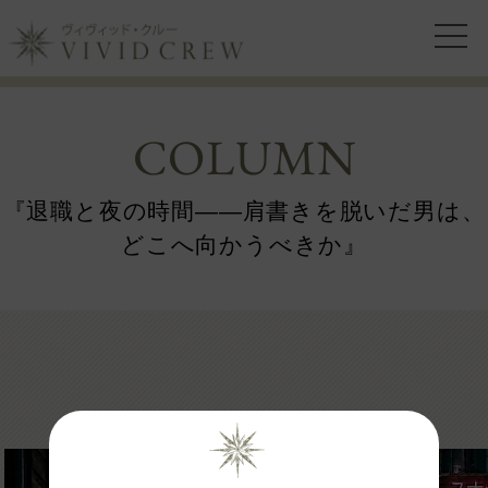
COLUMN
『退職と夜の時間——肩書きを脱いだ男は、
どこへ向かうべきか』