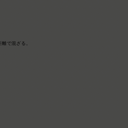
距離で混ざる。
。