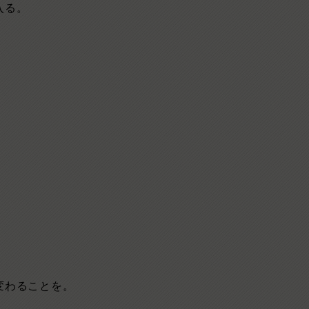
入る。
。
変わることを。