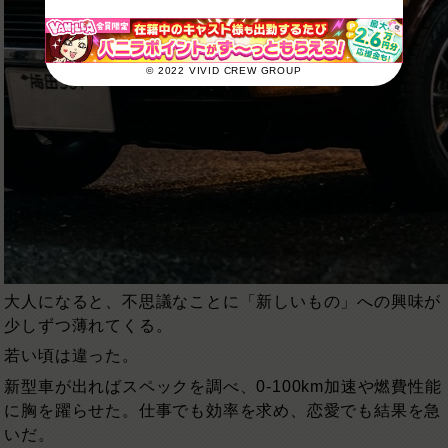
© 2022 VIVID CREW GROUP
大人になると、不思議なことに「新しいもの」への興味が
少しずつ薄れてくる。
若い頃は違った。
新型車が出ればスペックを調べ、0-100km加速や燃費性能
に胸を躍らせた。仕事でも効率を求め、恋愛でも結果を急
いだ。