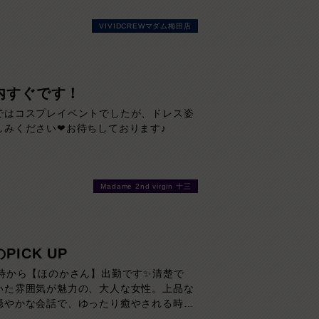
然体で過ごせる心地よさも兼ね備えていま
VIVIDCREWマダム梅田店
やかな気配りや穏やかな雰囲気はまさに癒
もの。お仕事は未経験だからこその初々し
今しか味わえない特別な魅力です。会話の
しも豊富。飾らない笑顔と包み込むような
に、気づけば心を奪われること間違いな
内すぐです！
人の余裕と親しみやすさを兼ね備えた、ぜ
ではコスプレイベントでしたが、ドレス姿
お会いしていただきたい注目の女性です。
しみください❤お待ちしております♪
勤…12:00～20:00
Madame 2nd virgin 十三
PICK UP
2時から【ほのかさん】出勤です✨清楚で
いた雰囲気が魅力の、大人な女性。上品な
穏やかな会話で、ゆったり癒やされる時間
せます。大人の色気と親しみやすさを兼ね