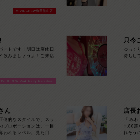
VIVIDCREW梅田堂山店
‼
只今
パートです！明日は店休日
ゆっく
イ飲みましょうよ！ご来店
待ちし
VIVIDCREW Pink Party Paradise
さん
店長
圧倒的なスタイルで、スラ
『 みわ 』
のプロポーションは、一目
H.8
奪われるレベル。見た目の
れそう
しみやすい雰囲気も魅力の
美しさ