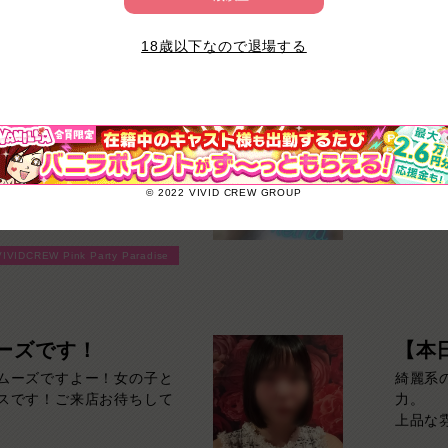
気も魅力のひとつ。初めて
明るい
VIVIDCREW Pink Party Paradise
話が弾み、心地よい時間を
親しみ
18歳以下なので退場する
。気になる方はご来店お待
弾みま
持ち前
される
います！
店長
一人ひ
レイさ
お客様限定！『120分もお
『 れいな 
楽しく
客様に60分3000円でご
H.8
© 2022 VIVID CREW GROUP
ップをご購入いただいても
【れい
気にな
るチャンス！たっぷり楽し
当店の
くださ
サクッと遊んで帰りたい方は
その笑
VIVIDCREW Pink Party Paradise
に合わせてお選びくださ
♡
おります！
行列必
お遊びは
ーズです！
【本
ムーズですよー！女の子と
綺麗系
スです！ご来店お待ちして
力。
上品な
然と惹