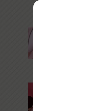
お仕事の疲れを
皆様、飲みに行くなら
事間違いなし！ご来店
大人気美女りり
本日りりかさん急遽出
うな圧倒的なスタイル
抜群のプロポーション
目を奪われるレベル。