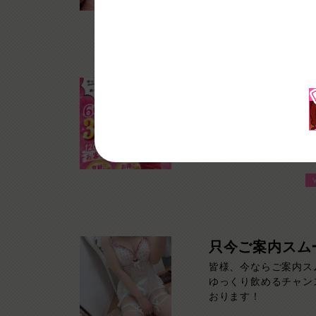
ん、親しみやすい雰囲
のお客様でも自然と会
過ごしていただけます
ちしております！
勝手にやっちゃ
17時までに受付された
られへんわー』そんなお
案内しちゃいます！チ
通常よりお得に楽しめ
みたい方は120分！
60分！その日の予定
い！ご来店お待ちして
只今ご案内スム
皆様、今ならご案内ス
ゆっくり飲めるチャン
おります！