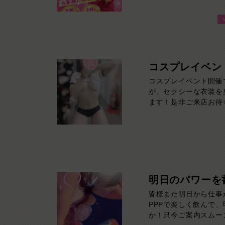
みたい方は120分！
60分！その日の予定
い！ご来店お待ちして
コスプレイベン
コスプレイベント開催
が、セクシーな衣装を
ます！是非ご来店お待ち
～8/9
明日のパワーを
皆様また明日から仕事
PPPで楽しく飲んで
か！只今ご案内スムー