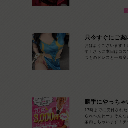
ひとつ。初めてのお客
心地よい時間を過ごし
方はご来店お待ちして
只今すぐにご案
おはようございます！
す！さらに本日はコス
つものドレスと一風変
に来てください！夏バ
とび間違いなしです！
勝手にやっちゃ
17時までに受付された
られへんわー』そんなお
案内しちゃいます！チ
通常よりお得に楽しめ