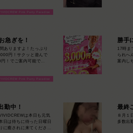
遊ぶな
VIVIDCREW Pink Party Paradise
！お急ぎを！
勝手
時間ありますよ！たっぷり
17時
6000円！サクッと遊んで
られへ
00円！でご案内可能で
案内し
ております！
通常よ
みたい
VIVIDCREW Pink Party Paradise
60分
い！ご
出勤中！
最終
IVIDCREWは本日も元気
８月１
本日は待ちに待った日曜日
多数出
りに癒されに来てくださ