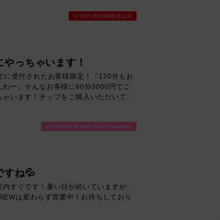
す。
VIVIDCREW梅田堂山店
る方はお早めにどうぞ！
にやっちゃいます！
までに受付されたお客様限定！『120分もお
んわー』そんなお客様に60分3000円でご
ちゃいます！チップをご購入いただいても
りお得に楽しめるチャンス！たっぷり楽し
方は120分！サクッと遊んで帰りたい方は
VIVIDCREW Pink Party Paradise
！その日の予定に合わせてお選びくださ
来店お待ちしております！
ですね💦
案内すぐです！暑い日が続いていますが、
DCREWは変わらず営業中！お待ちしており