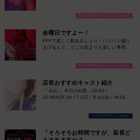
ゆっくりと流れる彼女との楽しい濃厚な時
間を心ゆくまでご堪能ください！本日の出
VIVIDCREW Pink Party Paradise
勤…09:00～18:00
金曜日ですよー！
PPPで楽しく飲みましょう！バンバン盛り
上げるんで、どこの店よりも楽しい事間違
いなし！ご来店お待ちしております！
VIVIDCREW Pink Party Paradise
店長おすすめキャスト紹介
『 みわ 』本日の出勤…18:00～
23:00AGE 38 / T.157 / B.82(B) / W.56 /
H.86落ち着いた大人の魅力と、思わず吸
い込まれそうになる印象的な瞳が魅力の女
VIVIDCREWマダム梅田店
性。凛とした美しさがありながら、実際は
マイペースで優しく、自然体で過ごせる心
地よさも兼ね備えています。細やかな気配
「そろそろお時間ですが、延長ど
りや穏やかな雰囲気はまさに癒しそのも