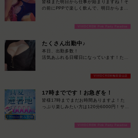
皆様また明日から仕事が始まりますね！そ
の前にPPPで楽しく飲んで、明日からまた
頑張りませんか！只今ご案内スムーズで
す！ご来店お待ちしております！
VIVIDCREW Pink Party Paradise
たくさん出勤中♪
本日、出勤多数！
活気あふれる日曜日になっています！ただ
いま待ち時間少なく、すぐご案内可能で
す。
VIVIDCREW梅田堂山店
遊ぶなら今がチャンス！
17時までです！お急ぎを！
皆様17時までまだお時間ありますよ！た
っぷり楽しみたい方は120分6000円！サク
ッと遊んで帰りたい方は60分3000円！で
ご案内可能です！！ご来店お待ちしており
VIVIDCREW Pink Party Paradise
ます！