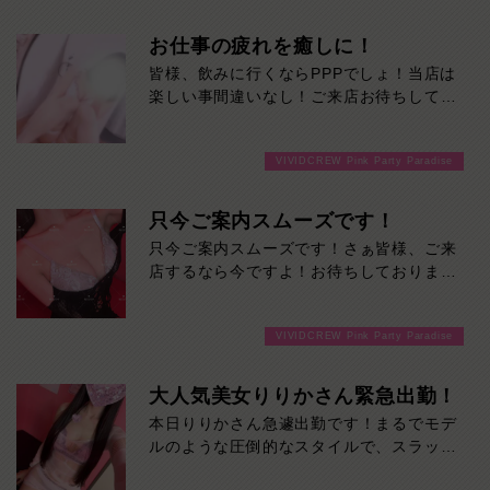
スッとした鼻筋に、シャープな輪郭で
お仕事の疲れを癒しに！
瑞々しく潤った唇、
皆様、飲みに行くならPPPでしょ！当店は
上品な顔立ちもさる事ながら、
楽しい事間違いなし！ご来店お待ちしてお
ります！
息を呑むほど、透明感のあるキメ細かな美
肌
VIVIDCREW Pink Party Paradise
綺麗な膨らみが印象的なバスト！
只今ご案内スムーズです！
視線を落とせば、細く、しなやかに
伸びる脚線美、まさに芸術品！！
只今ご案内スムーズです！さぁ皆様、ご来
店するなら今ですよ！お待ちしておりま
彼女と過ごす贅沢な時間は、お客様の心の
す！
癒しに
なること間違いないでしょう！本日の出
VIVIDCREW Pink Party Paradise
勤…12:00～20:00
大人気美女りりかさん緊急出勤！
本日りりかさん急遽出勤です！まるでモデ
ルのような圧倒的なスタイルで、スラッと
伸びた手足と抜群のプロポーションは、一