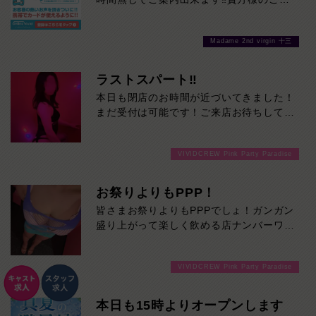
あげたくなる可愛さ。
店を心よりお待ちしております！最高の週
ゆっくりと心の距離が縮まる時間を楽しみ
末にしましょう！！
たい方に、ぜひおすすめです。
Madame 2nd virgin 十三
本日の出勤…11:00～23:00
ラストスパート‼
本日も閉店のお時間が近づいてきました！
まだ受付は可能です！ご来店お待ちしてお
ります！
VIVIDCREW Pink Party Paradise
お祭りよりもPPP！
皆さまお祭りよりもPPPでしょ！ガンガン
盛り上がって楽しく飲める店ナンバーワン
です！
VIVIDCREW Pink Party Paradise
本日も15時よりオープンします