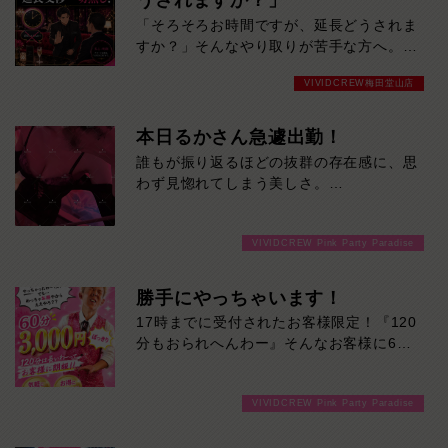
うされますか？」
の。お仕事は未経験だからこその初々しさ
「そろそろお時間ですが、延長どうされま
も、今しか味わえない特別な魅力です。会
すか？」そんなやり取りが苦手な方へ。
話の引き出しも豊富。飾らない笑顔と包み
VIVID CREWでは、キャバクラ特有の延長
込むような優しさに、気づけば心を奪われ
VIVIDCREW梅田堂山店
交渉は一切ありません。「断りづらい…」
ること間違いなし。大人の余裕と親しみや
「女の子の前だとNOと言いにくい…」
すさを兼ね備えた、ぜひ一度お会いしてい
「気づいたら予算オーバーしていた…」そ
本日るかさん急遽出勤！
ただきたい注目の女性です。
んな心配をせず、決めた時間・予算の中で
誰もが振り返るほどの抜群の存在感に、思
気楽に楽しめます。余計な駆け引きはな
わず見惚れてしまう美しさ。
し。
それでいて実際に話してみると、気さくで
時間いっぱい楽しんだら、スッキリ終了。
親しみやすいギャップも魅力のひとつです
延長を断る気まずさゼロ。
VIVIDCREW Pink Party Paradise
♪初めて会った方でも自然と距離を縮めて
初めての方にも、安心して遊んでいただけ
くれるので、楽しい時間を過ごせること間
るシステムです。延長交渉一切なし。だか
違いなし！当店自慢のS級看板娘です！ぜ
勝手にやっちゃいます！
ら最後まで気楽に楽しめる。
ひ一度、るかさんの魅力を直接体験してみ
17時までに受付されたお客様限定！『120
てください♪
分もおられへんわー』そんなお客様に60
分3000円でご案内しちゃいます！チップ
をご購入いただいても通常よりお得に楽し
VIVIDCREW Pink Party Paradise
めるチャンス！たっぷり楽しみたい方は
120分！サクッと遊んで帰りたい方は60