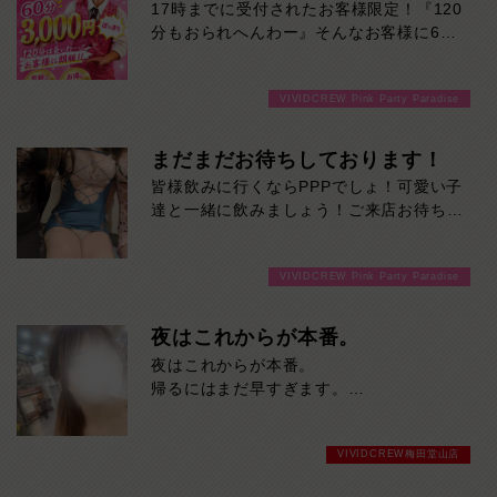
17時までに受付されたお客様限定！『120
分もおられへんわー』そんなお客様に60
分3000円でご案内しちゃいます！チップ
をご購入いただいても通常よりお得に楽し
VIVIDCREW Pink Party Paradise
めるチャンス！たっぷり楽しみたい方は
120分！サクッと遊んで帰りたい方は60
分！その日の予定に合わせてお選びくださ
まだまだお待ちしております！
い！ご来店お待ちしております！
皆様飲みに行くならPPPでしょ！可愛い子
達と一緒に飲みましょう！ご来店お待ちし
ております！
VIVIDCREW Pink Party Paradise
夜はこれからが本番。
夜はこれからが本番。
帰るにはまだ早すぎます。
今夜を普通に終わらせたくない方、ご来店
お待ちしております！
VIVIDCREW梅田堂山店