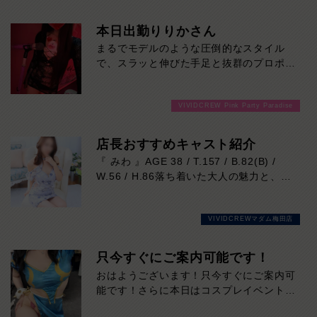
本日出勤りりかさん
まるでモデルのような圧倒的なスタイル
で、スラッと伸びた手足と抜群のプロポー
ションは、一目見た瞬間に思わず目を奪わ
れるレベル。見た目の美しさはもちろん、
VIVIDCREW Pink Party Paradise
親しみやすい雰囲気も魅力のひとつ。初め
てのお客様でも自然と会話が弾み、心地よ
い時間を過ごしていただけます。気になる
店長おすすめキャスト紹介
方はご来店お待ちしております！
『 みわ 』AGE 38 / T.157 / B.82(B) /
W.56 / H.86落ち着いた大人の魅力と、思
わず吸い込まれそうになる印象的な瞳が魅
力の女性。凛とした美しさがありながら、
VIVIDCREWマダム梅田店
実際はマイペースで優しく、自然体で過ご
せる心地よさも兼ね備えています。細やか
な気配りや穏やかな雰囲気はまさに癒しそ
只今すぐにご案内可能です！
のもの。お仕事は未経験だからこその初々
おはようございます！只今すぐにご案内可
しさも、今しか味わえない特別な魅力で
能です！さらに本日はコスプレイベントも
す。会話の引き出しも豊富。飾らない笑顔
開催中！いつものドレスと一風変わったコ
と包み込むような優しさに、気づけば心を