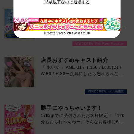
18歳以下なので退場する
で気楽に楽しめます。
17時までです！お急ぎを！
余計な駆け引きはなし。
皆様17時までまだお時間ありますよ！た
時間いっぱい楽しんだら、スッキリ終了。
っぷり楽しみたい方は120分6000円！サク
ッと遊んで帰りたい方は60分3000円！で
© 2022 VIVID CREW GROUP
延長を断る気まずさゼロ。
ご案内可能です！！ご来店お待ちしており
初めての方にも、安心して遊んでいただけ
VIVIDCREW Pink Party Paradise
ます！
るシステムです。
店長おすすめキャスト紹介
延長交渉一切なし。
『 あいか 』AGE 31 / T.158 / B.83(D) /
だから最後まで気楽に楽しめます！
W.56 / H.86一度耳にしたら忘れられな
い、心地よい博多弁と親しみやすい笑顔が
魅力のキャスト。お仕事は初挑戦ですが、
VIVIDCREWマダム梅田店
細やかな気配りと癒しの接客はまさに一級
品。華奢で女性らしいスタイルに、上品な
Dカップの美しいシルエットも目を惹きま
勝手にやっちゃいます！
す。親近感のある一面もあり、自然と会話
17時までに受付されたお客様限定！『120
が弾むこと間違いなし。飾らない人柄も彼
分もおられへんわー』そんなお客様に60
女らしい魅力です。優しく寄り添う空気感
分3000円でご案内しちゃいます！チップ
と、思わず何度も会いたくなる居心地の良