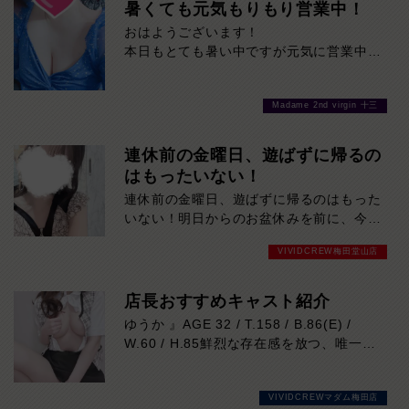
分！その日の予定に合わせてお選びくださ
暑くても元気もりもり営業中！
い！ご来店お待ちしております！
おはようございます！
本日もとても暑い中ですが元気に営業中で
す！
当店自慢の美女たちに癒されに来てくださ
Madame 2nd virgin 十三
い！
是非お待ちしております！
連休前の金曜日、遊ばずに帰るの
はもったいない！
連休前の金曜日、遊ばずに帰るのはもった
いない！明日からのお盆休みを前に、今夜
はいつも以上の盛り上がりが期待できま
VIVIDCREW梅田堂山店
す！魅力的なキャストが多数出勤予定！週
末と連休の解放感を、思いっきり楽しみま
せんか？混雑が予想されますので、お早め
店長おすすめキャスト紹介
にご来店下さい。
ゆうか 』AGE 32 / T.158 / B.86(E) /
W.60 / H.85鮮烈な存在感を放つ、唯一無
二の美貌！
VIVIDCREWといえば、『ゆうかさん』で
VIVIDCREWマダム梅田店
決まり♡