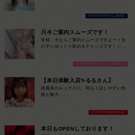
に来てください！
♡
【れいなさん】の紹介です！
VIVIDCREWマダム梅田店
当店のコンセプトぴったりの美しさが溢れ
出し、
その笑顔は全ての男性を虜にすること間違
只今ご案内スムーズです！
いなし♡
皆様、今ならご案内スムーズですよー！女
行列必至の女性になります！！！
の子とゆっくり飲めるチャンスです！ご来
お遊びはお早めに♡本日の出勤…12:00～
店お待ちしております！
20:00
VIVIDCREW Pink Party Paradise
【本日体験入店✨るるさん】
綺麗系のルックスに、明るく話しやすい性
格が魅力。
上品な雰囲気と美しいスタイルで、初対面
でも自然と惹き込まれます。本日19時30
VIVIDCREW梅田堂山店
分までの限定出勤です。
気になる方はお早めにどうぞ！
本日もOPENしております！