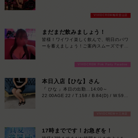
ず遊べます。VIVID CREWでは、女の子か
らのしつこいドリンクのおねだりや追加注
VIVIDCREW梅田堂山店
文の営業は一切ありません。さらに、キャ
ストドリンクは無料。「ドリンクを何杯も
頼まれて、気づいたら会計が高くなってい
まだまだ飲みましょう！
た…」そんな心配をせず、最初から最後ま
皆様！ワイワイ楽しく飲んで、明日のパワ
で安心して楽しんでいただけます。女の子
ーを蓄えましょう！ご案内スムーズですよ
との時間を楽しむために来たのに、追加料
ー！ご来店お待ちしております！
金ばかり気にするのはもったいない。
VIVID CREWは、無理なおねだりではな
VIVIDCREW Pink Party Paradise
く、会話・接客・居心地の良さで楽しんで
もらうお店です。余計な追加料金を気にせ
本日入店【ひな】さん
ず、スマートに遊びたい方へ。「思ってい
たより高かった」をなくす。それがVIVID
『 ひな 』本日の出勤…14:00～
CREWの安心システムです。
22:00AGE 22 / T.158 / B.84(D) / W.59 /
H.86笑顔に浮かぶ可愛いえくぼがチャー
ムポイント♪明るく元気な性格で、親しみ
VIVIDCREW十三本店
やすさも抜群！
雰囲気はTWICEのダヒョンさん似の22歳
です♡お仕事は今回が初めてなので、初々
17時までです！お急ぎを！
しさもたっぷり♪