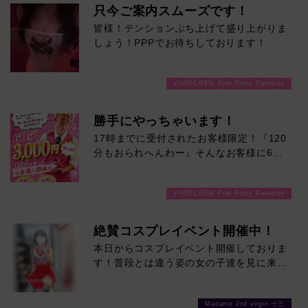
只今ご案内スムーズです！
皆様！テンションぶち上げて盛り上がりま
しょう！PPPでお待ちしております！
VIVIDCREW Pink Party Paradise
勝手にやっちゃいます！
17時までに受付されたお客様限定！『120
分もおられへんわー』そんなお客様に60
分3000円でご案内しちゃいます！チップ
をご購入いただいても通常よりお得に楽し
VIVIDCREW Pink Party Paradise
めるチャンス！たっぷり楽しみたい方は
120分！サクッと遊んで帰りたい方は60
分！その日の予定に合わせてお選びくださ
絶賛コスプレイベント開催中！
い！ご来店お待ちしております！
本日からコスプレイベント開催しておりま
す！普段とは違う姿の女の子達を見に来て
ください♪おまちしております❤
Madame 2nd virgin 十三