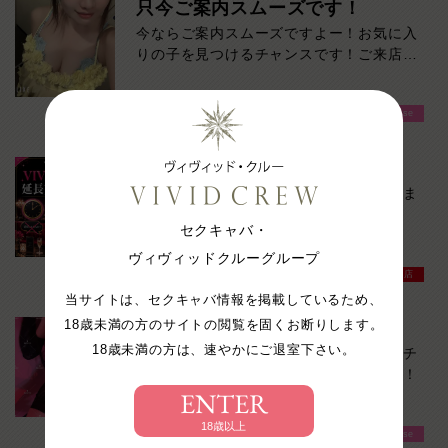
只今ご案内スムーズです！
い！ご来店お待ちしております！
今ならご案内スムーズですよー！お気に入
りの子を見つけるチャンスです！ご来店お
待ちしております！
VIVIDCREW Pink Party Paradise
延長交渉一切無し！
「そろそろお時間ですが、延長どうされま
すか？」
セクキャバ・
そんなやり取りが苦手な方へ。
ヴィヴィッドクルーグループ
VIVIDCREW梅田堂山店
VIVID CREWでは、キャバクラ特有の延長
当サイトは、セクキャバ情報を掲載しているため、
交渉は一切ありません。
18歳未満の方のサイトの閲覧を固くお断りします。
総勢10名出勤中！
18歳未満の方は、速やかにご退室下さい。
本日多数出勤中！お気に入りを見つけるチ
「断りづらい…」
ャンスです！ご来店お待ちしております！
「女の子の前だとNOと言いにくい…」
ENTER
「気づいたら予算オーバーしていた…」
18歳以上
VIVIDCREW Pink Party Paradise
そんな心配をせず、決めた時間・予算の中