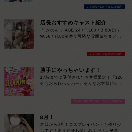
ャスト。お仕事は初挑戦で「ドキドキして
VIVIDCREWマダム梅田店
います！」という素直な一言も、彼女なら
ではの愛らしい魅力です。どこかトップ女
優を思わせるナチュラルな雰囲気と、見て
店長おすすめキャスト紹介
いるだけで癒される優しい笑顔に、気づけ
『 かのん 』AGE 24 / T.160 / B.83(D) /
ば心を奪われるはず。天然な性格で会話も
W.56 / H.80清楚で可憐な雰囲気をまとい
和やかに弾み、一緒に過ごす時間も心地よ
ながら、ふとした瞬間に見せる大人の色気
く楽しめます。158cmの可憐なスタイル
に思わず心を奪われる存在。落ち着いた笑
にバランスの取れたDカップボディも魅力
VIVIDCREW梅田堂山店
顔と優しい距離感で自然と癒され、気付け
的。これから人気上昇間違いなしの注目キ
ばもっと一緒にいたくなるはず。上品さと
ャストです。本日の出勤…14:00～23:00
セクシーさ、その絶妙なギャップをぜひご
勝手にやっちゃいます！
体感ください。本日の出勤…14:00～
17時までに受付されたお客様限定！『120
23:00
分もおられへんわー』そんなお客様に60
分3000円でご案内しちゃいます！チップ
をご購入いただいても通常よりお得に楽し
VIVIDCREW Pink Party Paradise
めるチャンス！たっぷり楽しみたい方は
120分！サクッと遊んで帰りたい方は60
分！その日の予定に合わせてお選びくださ
8月！
い！ご来店お待ちしております！
本日から8月！コスプレイベントも残り少
しです！思う存分お楽しみください❤是非