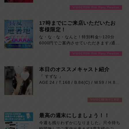
VIVIDCREW Pink Party Paradise
17時までにご来店いただいたお
客様限定！
な・な・な・なんと！特別料金✨120分
6000円でご案内させていただきます♪通常
より長い時間女の子と楽しい時間を堪能で
VIVIDCREW Pink Party Paradise
きます！是非ご来店お待ちしております！
本日のオススメキャスト紹介
『 すずな 』
AGE 24 / T.168 / B.84(C) / W.59 / H.86
身長168cm、スラッと伸びた美脚が魅力
VIVIDCREW十三本店
的な色白モデル系。
整ったルックスとは裏腹に、とても優しく
おっとりとした癒し系の女の子です。
最高の週末にしましょう！！
業界未経験で少し緊張気味ではありますが
今週も残りわずかになりました。只今待ち
一生懸命に向き合おうとする姿が、守って
時間無しでご案内出来ます‼貴方様のご来