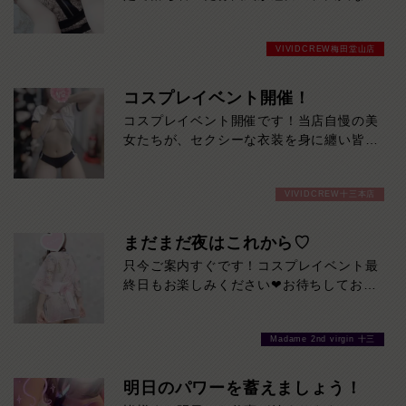
性。上品な笑顔と穏やかな会話で、ゆった
り癒やされる時間を過ごせます。大人の色
VIVIDCREW梅田堂山店
気と親しみやすさを兼ね備えた、ほのかさ
んにぜひ会いに来てください。
コスプレイベント開催！
コスプレイベント開催です！当店自慢の美
女たちが、セクシーな衣装を身に纏い皆様
を全力で癒します！是非ご来店お待ちして
おります！期間 8/3～8/9
VIVIDCREW十三本店
まだまだ夜はこれから♡
只今ご案内すぐです！コスプレイベント最
終日もお楽しみください❤お待ちしており
ます♪
Madame 2nd virgin 十三
明日のパワーを蓄えましょう！