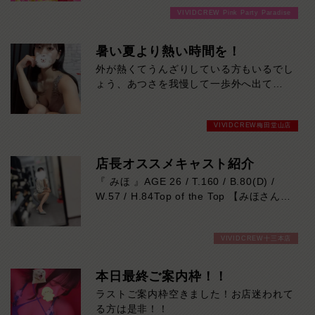
をご購入いただいても通常よりお得に楽し
さを兼ね備えた、これから人気急上昇間違
VIVIDCREW Pink Party Paradise
めるチャンス！たっぷり楽しみたい方は
いなしの注目キャストです。本日の出勤…
120分！サクッと遊んで帰りたい方は60
12:30～20:30
分！その日の予定に合わせてお選びくださ
暑い夏より熱い時間を！
い！ご来店お待ちしております！
外が熱くてうんざりしている方もいるでし
ょう、あつさを我慢して一歩外へ出て
VIVIDCREWへお越しください！暑い夏よ
り熱い時間をおととどけします！
VIVIDCREW梅田堂山店
店長オススメキャスト紹介
『 みほ 』AGE 26 / T.160 / B.80(D) /
W.57 / H.84Top of the Top 【みほさん】
の紹介です！
26歳という若さでこんなにも色気があっ
VIVIDCREW十三本店
ていいの！？と正直私も聞いてしまいまし
た。。
業界完全未経験なので少し恥ずかしがり屋
本日最終ご案内枠！！
さんではありますが、そんなところもきっ
ラストご案内枠空きました！お店迷われて
と愛おしく思うでしょう
る方は是非！！
まさに「Top of the Top!!!!」