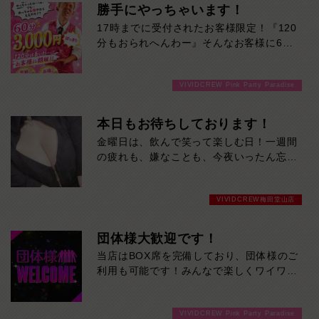
勝手にやっちゃいます！
17時までに受付されたお客様限定！『120
分もおられへんわー』そんなお客様に60
分3000円でご案内しちゃいます！チップ
をご購入いただいても通常よりお得に楽し
VIVIDCREW Pink Party Paradise
めるチャンス！たっぷり楽しみたい方は
120分！サクッと遊んで帰りたい方は60
分！その日の予定に合わせてお選びくださ
本日もお待ちしております！
い！ご来店お待ちしております！
金曜日は、飲んで笑って楽しむ日！一週間
の疲れも、嫌なことも、今夜いったん忘れ
ませんか？かわいい女の子たちが、週末の
始まりを盛り上げます。今夜は当店で、最
VIVIDCREW梅田堂山店
高の金曜日を。
団体様大歓迎です！
当店はBOX席を完備しており、団体様のご
利用も可能です！みんなで楽しくワイワイ
盛り上がって飲みませんか！ご来店お待ち
しております
VIVIDCREW Pink Party Paradise