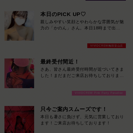
本日のPICK UP♡
親しみやすい笑顔とやわらかな雰囲気が魅
力の「かのん」さん。本日18時まで出勤
しています。初めての方でも自然と緊張が
ほどける、近づきやすさ抜群の美人です。
VIVIDCREW梅田堂山店
気になった方は、ぜひお早めに会いに来て
ください。
最終受付間近！
さあ、皆さん最終受付時間が近づいてきま
した！まだまだご来店お待ちしておりま
す！
VIVIDCREW Pink Party Paradise
只今ご案内スムーズです！
本日も暑さに負けず、元気に営業しており
ます！ご来店お待ちしております！