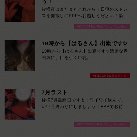
う！
皆様夜はまだまだこれから！日頃のストレ
スを発散しにPPPへお越しください！楽し
い事間違いなしです！ご来店お待ちしてお
VIVIDCREW Pink Party Paradise
ります！
19時から【はるさん】出勤です✨
19時から【はるさん】出勤です✨清楚な雰
囲気に、目を引く巨乳。
優しくて話しやすい癒やし系美女が、ただ
いま人気急上昇中！初めての方にもおすす
VIVIDCREW梅田堂山店
めです。
気になる方は、お早めにどうぞ！
7月ラスト
皆様7月最終日ですよ！ワイワイ飲んで、
いい月終わりにしましょう！PPPでお待ち
しております！
VIVIDCREW Pink Party Paradise