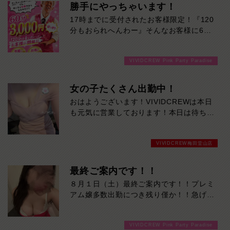
勝手にやっちゃいます！
17時までに受付されたお客様限定！『120
分もおられへんわー』そんなお客様に60
分3000円でご案内しちゃいます！チップ
をご購入いただいても通常よりお得に楽し
VIVIDCREW Pink Party Paradise
めるチャンス！たっぷり楽しみたい方は
120分！サクッと遊んで帰りたい方は60
分！その日の予定に合わせてお選びくださ
女の子たくさん出勤中！
い！ご来店お待ちしております！
おはようございます！VIVIDCREWは本日
も元気に営業しております！本日は待ちに
待った日曜日今週たまった疲れを取りに癒
されに来てください！
VIVIDCREW梅田堂山店
最終ご案内です！！
８月１日（土）最終ご案内です！！プレミ
アム嬢多数出勤につき残り僅か！！急げー
ーー！！
VIVIDCREW Pink Party Paradise