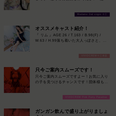
お待ちしております♪
Madame 2nd virgin 十三
オススメキャスト紹介！
『 リム 』AGE 26 / T.163 / B.98(F) /
W.63 / H.99落ち着いた大人っぽさと、自
然に距離を縮めてくれる親しみやすさ。
最初は“綺麗なお姉さん”という印象なの
VIVIDCREW十三本店
に、話し始めると笑顔が柔らかくて居心地
抜群。
ふとした瞬間に見せる色気とのギャップも
只今ご案内スムーズです！
魅力で、「また会いたい」が増えていくタ
只今ご案内スムーズですよー！お気に入り
イプです。是非一度ご堪能ください！本日
の子を見つけるチャンスです！団体様も大
の出勤…09:00～23:00
歓迎です！ご来店お待ちしております！
VIVIDCREW Pink Party Paradise
ガンガン飲んで盛り上がりましょ