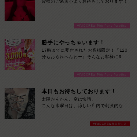
皆様のご来店心よりお待ちしております！
VIVIDCREW Pink Party Paradise
勝手にやっちゃいます！
17時までに受付されたお客様限定！『120
分もおられへんわー』そんなお客様に60
分3000円でご案内しちゃいます！チップ
をご購入いただいても通常よりお得に楽し
VIVIDCREW Pink Party Paradise
めるチャンス！たっぷり楽しみたい方は
120分！サクッと遊んで帰りたい方は60
分！その日の予定に合わせてお選びくださ
本日もお待ちしております！
い！ご来店お待ちしております！
太陽かんかん、空は快晴。
こんな水曜日は、涼しい店内で刺激的なひ
とときを。
本日も元気に営業中！今ならスムーズにご
VIVIDCREW梅田堂山店
案内可能です。