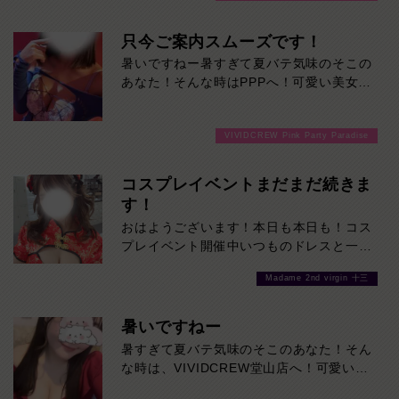
只今ご案内スムーズです！
暑いですねー暑すぎて夏バテ気味のそこの
あなた！そんな時はPPPへ！可愛い美女た
ちと楽しく飲めば、体のだるさなんかぶっ
飛びます！ご来店お待ちしております！
VIVIDCREW Pink Party Paradise
コスプレイベントまだまだ続きま
す！
おはようございます！本日も本日も！コス
プレイベント開催中いつものドレスと一風
変わった女の子たちをご堪能あれ！是非お
Madame 2nd virgin 十三
待ちしております
暑いですねー
暑すぎて夏バテ気味のそこのあなた！そん
な時は、VIVIDCREW堂山店へ！可愛い美
女たちに癒されれば、体のだるさなんかぶ