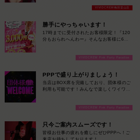
っ飛びます！ご来店お待ちしております！
VIVIDCREW梅田堂山店
勝手にやっちゃいます！
17時までに受付されたお客様限定！『120
分もおられへんわー』そんなお客様に60
分3000円でご案内しちゃいます！チップ
をご購入いただいても通常よりお得に楽し
VIVIDCREW Pink Party Paradise
めるチャンス！たっぷり楽しみたい方は
120分！サクッと遊んで帰りたい方は60
分！その日の予定に合わせてお選びくださ
PPPで盛り上がりましょう！
い！ご来店お待ちしております！
当店はBOX席を完備しており、団体様のご
利用も可能です！みんなで楽しくワイワイ
盛り上がって飲みませんか！ご来店お待ち
しております！
VIVIDCREW Pink Party Paradise
只今ご案内スムーズです！
皆様お仕事の疲れを癒しにぜひPPPへ！ご
来店お待ちしております！