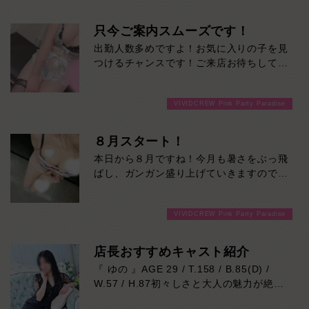
只今ご案内スムーズです！
出勤人数多めですよ！お気に入りの子を見
つけるチャンスです！ご来店お待ちしてお
ります！
VIVIDCREW Pink Party Paradise
８月スタート！
本日から８月ですね！今月も暑さをぶっ飛
ばし、ガンガン盛り上げていきますのでよ
ろしくお願いします！ご来店お待ちしてお
ります！
VIVIDCREW Pink Party Paradise
店長おすすめキャスト紹介
『 ゆの 』AGE 29 / T.158 / B.85(D) /
W.57 / H.87初々しさと大人の魅力が絶妙
に溶け合う、思わず応援したくなる新人キ