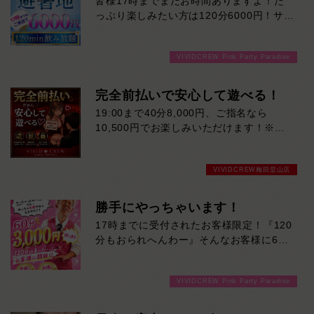
皆様17時までまだお時間ありますよ！た
飾らない笑顔と一生懸命な姿に、思わずキ
っぷり楽しみたい方は120分6000円！サク
ュンとしてしまうはず！一緒にいるだけで
ッと遊んで帰りたい方は60分3000円！で
自然と楽しくなれる、元気いっぱいの女の
ご案内可能です！！ご来店お待ちしており
子です♡
VIVIDCREW Pink Party Paradise
ます！
完全前払いで安心して遊べる！
19:00まで40分8,000円、ご指名なら
10,500円でお楽しみいただけます！※ダ
ブル指名は別途ご指名料（2,500円）とオ
プション料（2,500円）がかかります。完
VIVIDCREW梅田堂山店
全前払いで時間内ドリンク飲み放題が無料
キャストドリンクも無料なので追加料金一
切なし！安心・安全に遊びたいなら
勝手にやっちゃいます！
VIVIDCREW梅田堂山店へお越しくださ
17時までに受付されたお客様限定！『120
い！
分もおられへんわー』そんなお客様に60
分3000円でご案内しちゃいます！チップ
をご購入いただいても通常よりお得に楽し
VIVIDCREW Pink Party Paradise
めるチャンス！たっぷり楽しみたい方は
120分！サクッと遊んで帰りたい方は60
分！その日の予定に合わせてお選びくださ