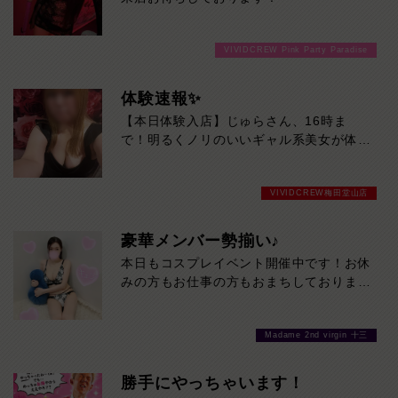
VIVIDCREW Pink Party Paradise
体験速報✨
【本日体験入店】じゅらさん、16時ま
で！明るくノリのいいギャル系美女が体験
入店♡
目を引く豊満スタイルに、親しみやすい笑
VIVIDCREW梅田堂山店
顔。そのギャップからあふれる色っぽさは
必見です！一緒にいるだけで気分が上が
る、じゅらさんとの時間をお見逃しなく。
豪華メンバー勢揃い♪
本日16時までの限定出勤です！
本日もコスプレイベント開催中です！お休
みの方もお仕事の方もおまちしております
❤
Madame 2nd virgin 十三
勝手にやっちゃいます！