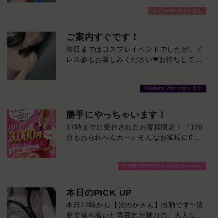
スプレ姿をぜひ見に来てください！夏バテ
奪われること間違いなし。大人の余裕と親
VIVIDCREW十三本店
もここで癒されてひとっとび間違いなしで
しみやすさを兼ね備えた、ぜひ一度お会い
す！
していただきたい注目の女性です。本日の
ご案内すぐです！
出勤…12:00～20:00
昨日まではコスプレイベントでしたが、ド
レス姿もお楽しみください❤お待ちしてお
ります♪
Madame 2nd virgin 十三
勝手にやっちゃいます！
17時までに受付されたお客様限定！『120
分もおられへんわー』そんなお客様に60
分3000円でご案内しちゃいます！チップ
をご購入いただいても通常よりお得に楽し
VIVIDCREW Pink Party Paradise
めるチャンス！たっぷり楽しみたい方は
120分！サクッと遊んで帰りたい方は60
分！その日の予定に合わせてお選びくださ
本日のPICK UP
い！ご来店お待ちしております！
本日12時から【ほのかさん】出勤です✨清
楚で落ち着いた雰囲気が魅力の、大人な女