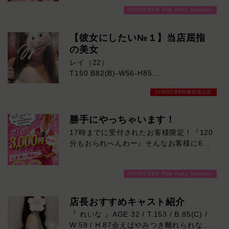
目見た瞬間に思わず目を奪われるレベル。
VIVIDCREW Pink Party Paradise
見た目の美しさはもちろん、親しみやすい
雰囲気も魅力のひとつ。初めてのお客様で
も自然と会話が弾み、心地よい時間を過ご
【彼女にしたい№１】当店屈指
していただけます。気になる方はご来店お
の美女
待ちしております！
レイ（22）
T150 B82(B)-W56-H85
VIVIDCREW梅田堂山店
明るい笑顔と人懐っこい性格が魅力のレイ
さん！
親しみやすい雰囲気で、初対面でも自然と
勝手にやっちゃいます！
会話が弾みます。
17時までに受付されたお客様限定！『120
持ち前の愛嬌とフレッシュな魅力に、思わ
分もおられへんわー』そんなお客様に60
ず癒やされる方も多いはず。
分3000円でご案内しちゃいます！チップ
一人ひとりに寄り添った丁寧なおもてなし
をご購入いただいても通常よりお得に楽し
も、
VIVIDCREW Pink Party Paradise
めるチャンス！たっぷり楽しみたい方は
レイさんならではの魅力です。
120分！サクッと遊んで帰りたい方は60
楽しく心地よい時間を過ごしたい方におす
分！その日の予定に合わせてお選びくださ
店長おすすめキャスト紹介
すめ！
い！ご来店お待ちしております！
『 れいな 』AGE 32 / T.153 / B.85(C) /
気になった方は、ぜひ一度レイさんに会い
W.59 / H.87会えばやみつき離れられない