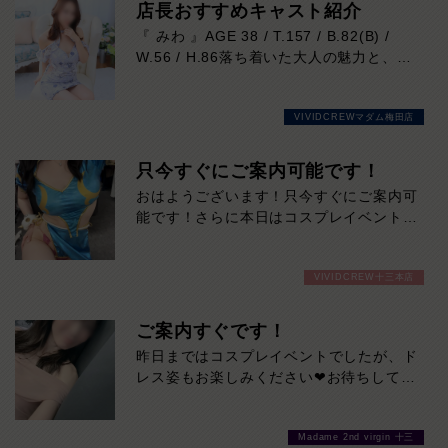
い時間を過ごしていただけます。気になる
店長おすすめキャスト紹介
方はご来店お待ちしております！
『 みわ 』AGE 38 / T.157 / B.82(B) /
W.56 / H.86落ち着いた大人の魅力と、思
わず吸い込まれそうになる印象的な瞳が魅
力の女性。凛とした美しさがありながら、
VIVIDCREWマダム梅田店
実際はマイペースで優しく、自然体で過ご
せる心地よさも兼ね備えています。細やか
な気配りや穏やかな雰囲気はまさに癒しそ
只今すぐにご案内可能です！
のもの。お仕事は未経験だからこその初々
おはようございます！只今すぐにご案内可
しさも、今しか味わえない特別な魅力で
能です！さらに本日はコスプレイベントも
す。会話の引き出しも豊富。飾らない笑顔
開催中！いつものドレスと一風変わったコ
と包み込むような優しさに、気づけば心を
スプレ姿をぜひ見に来てください！夏バテ
奪われること間違いなし。大人の余裕と親
VIVIDCREW十三本店
もここで癒されてひとっとび間違いなしで
しみやすさを兼ね備えた、ぜひ一度お会い
す！
していただきたい注目の女性です。本日の
ご案内すぐです！
出勤…12:00～20:00
昨日まではコスプレイベントでしたが、ド
レス姿もお楽しみください❤お待ちしてお
ります♪
Madame 2nd virgin 十三