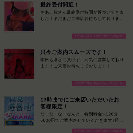
最終受付間近！
さあ、皆さん最終受付時間が近づいてきま
した！まだまだご来店お待ちしておりま
す！
VIVIDCREW Pink Party Paradise
只今ご案内スムーズです！
本日も暑さに負けず、元気に営業しており
ます！ご来店お待ちしております！
VIVIDCREW Pink Party Paradise
17時までにご来店いただいたお
客様限定！
な・な・な・なんと！特別料金✨120分
6000円でご案内させていただきます♪通常
より長い時間女の子と楽しい時間を堪能で
VIVIDCREW Pink Party Paradise
きます！是非ご来店お待ちしております！