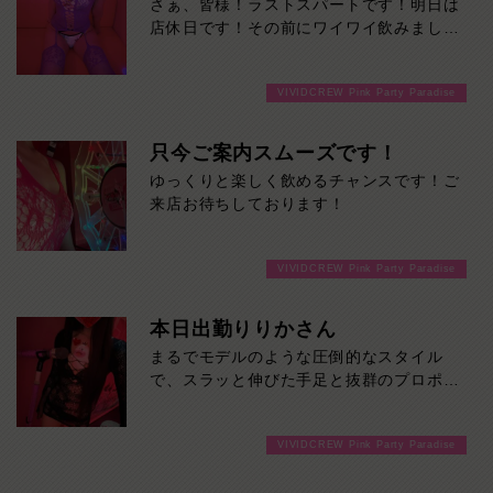
さぁ、皆様！ラストスパートです！明日は
店休日です！その前にワイワイ飲みましょ
うよ！ご来店お待ちしております！
VIVIDCREW Pink Party Paradise
只今ご案内スムーズです！
ゆっくりと楽しく飲めるチャンスです！ご
来店お待ちしております！
VIVIDCREW Pink Party Paradise
本日出勤りりかさん
まるでモデルのような圧倒的なスタイル
で、スラッと伸びた手足と抜群のプロポー
ションは、一目見た瞬間に思わず目を奪わ
れるレベル。見た目の美しさはもちろん、
VIVIDCREW Pink Party Paradise
親しみやすい雰囲気も魅力のひとつ。初め
てのお客様でも自然と会話が弾み、心地よ