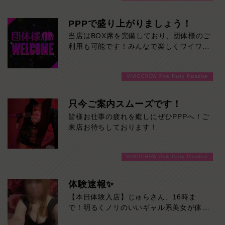
120分！サクッと遊んで帰りたい方は60
分！その日の予定に合わせてお選びくださ
PPPで盛り上がりましょう！
い！ご来店お待ちしております！
当店はBOX席を完備しており、団体様のご
利用も可能です！みんなで楽しくワイワイ
盛り上がって飲みませんか！ご来店お待ち
しております！
VIVIDCREW Pink Party Paradise
只今ご案内スムーズです！
皆様お仕事の疲れを癒しにぜひPPPへ！ご
来店お待ちしております！
VIVIDCREW Pink Party Paradise
体験速報✨
【本日体験入店】じゅらさん、16時ま
で！明るくノリのいいギャル系美女が体験
入店♡