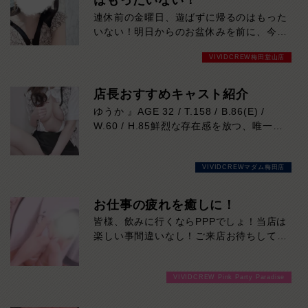
はもったいない！
連休前の金曜日、遊ばずに帰るのはもった
いない！明日からのお盆休みを前に、今夜
はいつも以上の盛り上がりが期待できま
VIVIDCREW梅田堂山店
す！魅力的なキャストが多数出勤予定！週
末と連休の解放感を、思いっきり楽しみま
せんか？混雑が予想されますので、お早め
店長おすすめキャスト紹介
にご来店下さい。
ゆうか 』AGE 32 / T.158 / B.86(E) /
W.60 / H.85鮮烈な存在感を放つ、唯一無
二の美貌！
VIVIDCREWといえば、『ゆうかさん』で
VIVIDCREWマダム梅田店
決まり♡
スッとした鼻筋に、シャープな輪郭で
お仕事の疲れを癒しに！
瑞々しく潤った唇、
皆様、飲みに行くならPPPでしょ！当店は
上品な顔立ちもさる事ながら、
楽しい事間違いなし！ご来店お待ちしてお
ります！
息を呑むほど、透明感のあるキメ細かな美
肌
VIVIDCREW Pink Party Paradise
綺麗な膨らみが印象的なバスト！