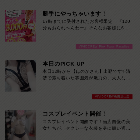
勝手にやっちゃいます！
17時までに受付されたお客様限定！『120
分もおられへんわー』そんなお客様に60
分3000円でご案内しちゃいます！チップ
をご購入いただいても通常よりお得に楽し
VIVIDCREW Pink Party Paradise
めるチャンス！たっぷり楽しみたい方は
120分！サクッと遊んで帰りたい方は60
分！その日の予定に合わせてお選びくださ
本日のPICK UP
い！ご来店お待ちしております！
本日12時から【ほのかさん】出勤です✨清
楚で落ち着いた雰囲気が魅力の、大人な女
性。上品な笑顔と穏やかな会話で、ゆった
り癒やされる時間を過ごせます。大人の色
VIVIDCREW梅田堂山店
気と親しみやすさを兼ね備えた、ほのかさ
んにぜひ会いに来てください。
コスプレイベント開催！
コスプレイベント開催です！当店自慢の美
女たちが、セクシーな衣装を身に纏い皆様
を全力で癒します！是非ご来店お待ちして