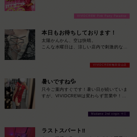
分3000円でご案内しちゃいます！チップ
をご購入いただいても通常よりお得に楽し
VIVIDCREW Pink Party Paradise
めるチャンス！たっぷり楽しみたい方は
120分！サクッと遊んで帰りたい方は60
分！その日の予定に合わせてお選びくださ
本日もお待ちしております！
い！ご来店お待ちしております！
太陽かんかん、空は快晴。
こんな水曜日は、涼しい店内で刺激的なひ
とときを。
本日も元気に営業中！今ならスムーズにご
VIVIDCREW梅田堂山店
案内可能です。
暑いですね💦
只今ご案内すぐです！暑い日が続いていま
すが、VIVIDCREWは変わらず営業中！お
待ちしております♪
Madame 2nd virgin 十三
ラストスパート‼