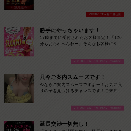
ブル指名は別途ご指名料（2,500円）とオ
プション料（2,500円）がかかります。完
VIVIDCREW梅田堂山店
全前払いで時間内ドリンク飲み放題が無料
キャストドリンクも無料なので追加料金一
切なし！安心・安全に遊びたいなら
勝手にやっちゃいます！
VIVIDCREW梅田堂山店へお越しくださ
17時までに受付されたお客様限定！『120
い！
分もおられへんわー』そんなお客様に60
分3000円でご案内しちゃいます！チップ
をご購入いただいても通常よりお得に楽し
VIVIDCREW Pink Party Paradise
めるチャンス！たっぷり楽しみたい方は
120分！サクッと遊んで帰りたい方は60
分！その日の予定に合わせてお選びくださ
只今ご案内スムーズです！
い！ご来店お待ちしております！
今ならご案内スムーズですよー！お気に入
りの子を見つけるチャンスです！ご来店お
待ちしております！
VIVIDCREW Pink Party Paradise
延長交渉一切無し！