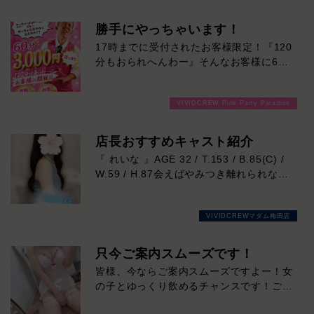
さん！
親しみやすい雰囲気で、初対面でも自然と
勝手にやっちゃいます！
会話が弾みます。
17時までに受付されたお客様限定！『120
持ち前の愛嬌とフレッシュな魅力に、思わ
分もおられへんわー』そんなお客様に60
ず癒やされる方も多いはず。
分3000円でご案内しちゃいます！チップ
一人ひとりに寄り添った丁寧なおもてなし
をご購入いただいても通常よりお得に楽し
も、
VIVIDCREW Pink Party Paradise
めるチャンス！たっぷり楽しみたい方は
レイさんならではの魅力です。
120分！サクッと遊んで帰りたい方は60
楽しく心地よい時間を過ごしたい方におす
分！その日の予定に合わせてお選びくださ
店長おすすめキャスト紹介
すめ！
い！ご来店お待ちしております！
『 れいな 』AGE 32 / T.153 / B.85(C) /
気になった方は、ぜひ一度レイさんに会い
W.59 / H.87会えばやみつき離れられない
に来てください！
♡
【れいなさん】の紹介です！
VIVIDCREWマダム梅田店
当店のコンセプトぴったりの美しさが溢れ
出し、
その笑顔は全ての男性を虜にすること間違
只今ご案内スムーズです！
いなし♡
皆様、今ならご案内スムーズですよー！女
行列必至の女性になります！！！
の子とゆっくり飲めるチャンスです！ご来
お遊びはお早めに♡本日の出勤…12:00～
店お待ちしております！
20:00