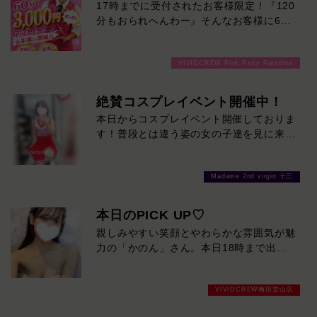
17時までに受付されたお客様限定！『120
分もおられへんわー』そんなお客様に60
分3000円でご案内しちゃいます！チップ
をご購入いただいても通常よりお得に楽し
VIVIDCREW Pink Party Paradise
めるチャンス！たっぷり楽しみたい方は
120分！サクッと遊んで帰りたい方は60
分！その日の予定に合わせてお選びくださ
絶賛コスプレイベント開催中！
い！ご来店お待ちしております！
本日からコスプレイベント開催しておりま
す！普段とは違う姿の女の子達を見に来て
ください♪おまちしております❤
Madame 2nd virgin 十三
本日のPICK UP♡
親しみやすい笑顔とやわらかな雰囲気が魅
力の「かのん」さん。本日18時まで出勤
しています。初めての方でも自然と緊張が
ほどける、近づきやすさ抜群の美人です。
VIVIDCREW梅田堂山店
気になった方は、ぜひお早めに会いに来て
ください。