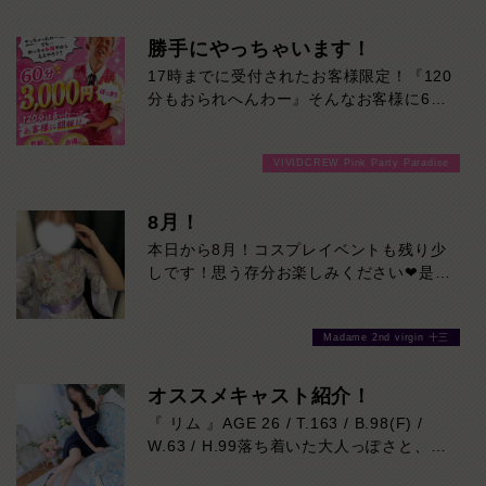
的。これから人気上昇間違いなしの注目キ
ばもっと一緒にいたくなるはず。上品さと
ャストです。本日の出勤…14:00～23:00
セクシーさ、その絶妙なギャップをぜひご
勝手にやっちゃいます！
体感ください。本日の出勤…14:00～
17時までに受付されたお客様限定！『120
23:00
分もおられへんわー』そんなお客様に60
分3000円でご案内しちゃいます！チップ
をご購入いただいても通常よりお得に楽し
VIVIDCREW Pink Party Paradise
めるチャンス！たっぷり楽しみたい方は
120分！サクッと遊んで帰りたい方は60
分！その日の予定に合わせてお選びくださ
8月！
い！ご来店お待ちしております！
本日から8月！コスプレイベントも残り少
しです！思う存分お楽しみください❤是非
お待ちしております♪
Madame 2nd virgin 十三
オススメキャスト紹介！
『 リム 』AGE 26 / T.163 / B.98(F) /
W.63 / H.99落ち着いた大人っぽさと、自
然に距離を縮めてくれる親しみやすさ。