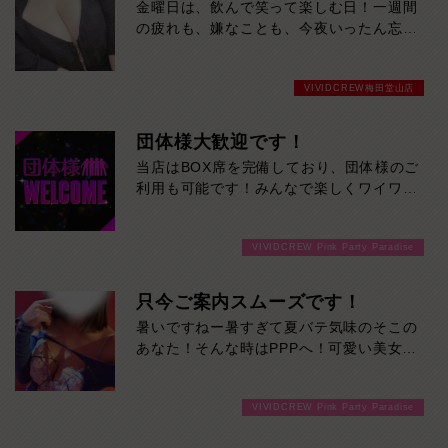
金曜日は、飲んで笑って楽しむ日！一週間
の疲れも、嫌なことも、今夜いったん忘れ
ませんか？かわいい女の子たちが、週末の
始まりを盛り上げます。今夜は当店で、最
VIVIDCREW梅田堂山店
高の金曜日を。
団体様大歓迎です！
当店はBOX席を完備しており、団体様のご
利用も可能です！みんなで楽しくワイワイ
盛り上がって飲みませんか！ご来店お待ち
しております
VIVIDCREW Pink Party Paradise
只今ご案内スムーズです！
暑いですねー暑すぎて夏バテ気味のそこの
あなた！そんな時はPPPへ！可愛い美女た
ちと楽しく飲めば、体のだるさなんかぶっ
飛びます！ご来店お待ちしております！
VIVIDCREW Pink Party Paradise