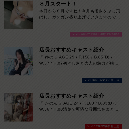
８月スタート！
本日から８月ですね！今月も暑さをぶっ飛
ばし、ガンガン盛り上げていきますのでよ
ろしくお願いします！ご来店お待ちしてお
ります！
VIVIDCREW Pink Party Paradise
店長おすすめキャスト紹介
『 ゆの 』AGE 29 / T.158 / B.85(D) /
W.57 / H.87初々しさと大人の魅力が絶妙
に溶け合う、思わず応援したくなる新人キ
ャスト。お仕事は初挑戦で「ドキドキして
VIVIDCREWマダム梅田店
います！」という素直な一言も、彼女なら
ではの愛らしい魅力です。どこかトップ女
優を思わせるナチュラルな雰囲気と、見て
店長おすすめキャスト紹介
いるだけで癒される優しい笑顔に、気づけ
『 かのん 』AGE 24 / T.160 / B.83(D) /
ば心を奪われるはず。天然な性格で会話も
W.56 / H.80清楚で可憐な雰囲気をまとい
和やかに弾み、一緒に過ごす時間も心地よ
ながら、ふとした瞬間に見せる大人の色気
く楽しめます。158cmの可憐なスタイル
に思わず心を奪われる存在。落ち着いた笑
にバランスの取れたDカップボディも魅力
VIVIDCREW梅田堂山店
顔と優しい距離感で自然と癒され、気付け