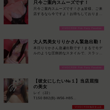
只今ご案内スムーズです！
視線を落とせば、細く、しなやかに
伸びる脚線美、まさに芸術品！！
只今ご案内スムーズです！さぁ皆様、ご来
店するなら今ですよ！お待ちしておりま
彼女と過ごす贅沢な時間は、お客様の心の
す！
癒しに
なること間違いないでしょう！本日の出
VIVIDCREW Pink Party Paradise
勤…12:00～20:00
大人気美女りりかさん緊急出勤！
本日りりかさん急遽出勤です！まるでモデ
ルのような圧倒的なスタイルで、スラッと
伸びた手足と抜群のプロポーションは、一
目見た瞬間に思わず目を奪われるレベル。
VIVIDCREW Pink Party Paradise
見た目の美しさはもちろん、親しみやすい
雰囲気も魅力のひとつ。初めてのお客様で
も自然と会話が弾み、心地よい時間を過ご
【彼女にしたい№１】当店屈指
していただけます。気になる方はご来店お
の美女
待ちしております！
レイ（22）
T150 B82(B)-W56-H85
VIVIDCREW梅田堂山店
明るい笑顔と人懐っこい性格が魅力のレイ