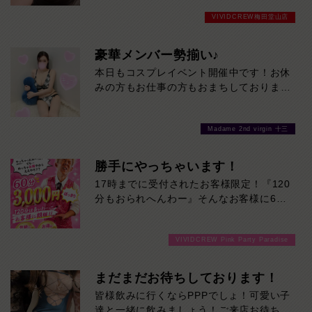
目を引く豊満スタイルに、親しみやすい笑
VIVIDCREW梅田堂山店
顔。そのギャップからあふれる色っぽさは
必見です！一緒にいるだけで気分が上が
る、じゅらさんとの時間をお見逃しなく。
豪華メンバー勢揃い♪
本日16時までの限定出勤です！
本日もコスプレイベント開催中です！お休
みの方もお仕事の方もおまちしております
❤
Madame 2nd virgin 十三
勝手にやっちゃいます！
17時までに受付されたお客様限定！『120
分もおられへんわー』そんなお客様に60
分3000円でご案内しちゃいます！チップ
をご購入いただいても通常よりお得に楽し
VIVIDCREW Pink Party Paradise
めるチャンス！たっぷり楽しみたい方は
120分！サクッと遊んで帰りたい方は60
分！その日の予定に合わせてお選びくださ
まだまだお待ちしております！
い！ご来店お待ちしております！
皆様飲みに行くならPPPでしょ！可愛い子
達と一緒に飲みましょう！ご来店お待ちし