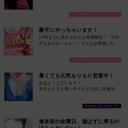
し。
それでいて実際に話してみると、気さくで
時間いっぱい楽しんだら、スッキリ終了。
親しみやすいギャップも魅力のひとつです
延長を断る気まずさゼロ。
VIVIDCREW Pink Party Paradise
♪初めて会った方でも自然と距離を縮めて
初めての方にも、安心して遊んでいただけ
くれるので、楽しい時間を過ごせること間
るシステムです。延長交渉一切なし。だか
違いなし！当店自慢のS級看板娘です！ぜ
勝手にやっちゃいます！
ら最後まで気楽に楽しめる。
ひ一度、るかさんの魅力を直接体験してみ
17時までに受付されたお客様限定！『120
てください♪
分もおられへんわー』そんなお客様に60
分3000円でご案内しちゃいます！チップ
をご購入いただいても通常よりお得に楽し
VIVIDCREW Pink Party Paradise
めるチャンス！たっぷり楽しみたい方は
120分！サクッと遊んで帰りたい方は60
分！その日の予定に合わせてお選びくださ
暑くても元気もりもり営業中！
い！ご来店お待ちしております！
おはようございます！
本日もとても暑い中ですが元気に営業中で
す！
当店自慢の美女たちに癒されに来てくださ
Madame 2nd virgin 十三
い！
是非お待ちしております！
連休前の金曜日、遊ばずに帰るの