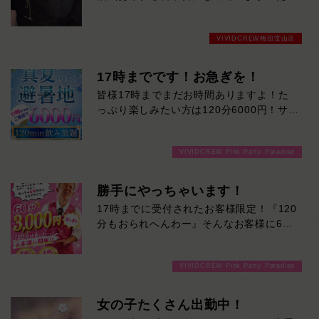
いま待ち時間少なく、すぐご案内可能で
す。
VIVIDCREW梅田堂山店
遊ぶなら今がチャンス！
17時までです！お急ぎを！
皆様17時までまだお時間ありますよ！た
っぷり楽しみたい方は120分6000円！サク
ッと遊んで帰りたい方は60分3000円！で
ご案内可能です！！ご来店お待ちしており
VIVIDCREW Pink Party Paradise
ます！
勝手にやっちゃいます！
17時までに受付されたお客様限定！『120
分もおられへんわー』そんなお客様に60
分3000円でご案内しちゃいます！チップ
をご購入いただいても通常よりお得に楽し
VIVIDCREW Pink Party Paradise
めるチャンス！たっぷり楽しみたい方は
120分！サクッと遊んで帰りたい方は60
分！その日の予定に合わせてお選びくださ
女の子たくさん出勤中！
い！ご来店お待ちしております！