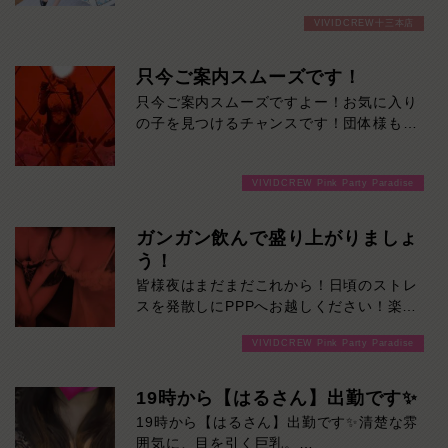
最初は“綺麗なお姉さん”という印象なの
VIVIDCREW十三本店
に、話し始めると笑顔が柔らかくて居心地
抜群。
ふとした瞬間に見せる色気とのギャップも
只今ご案内スムーズです！
魅力で、「また会いたい」が増えていくタ
只今ご案内スムーズですよー！お気に入り
イプです。是非一度ご堪能ください！本日
の子を見つけるチャンスです！団体様も大
の出勤…09:00～23:00
歓迎です！ご来店お待ちしております！
VIVIDCREW Pink Party Paradise
ガンガン飲んで盛り上がりましょ
う！
皆様夜はまだまだこれから！日頃のストレ
スを発散しにPPPへお越しください！楽し
い事間違いなしです！ご来店お待ちしてお
VIVIDCREW Pink Party Paradise
ります！
19時から【はるさん】出勤です✨
19時から【はるさん】出勤です✨清楚な雰
囲気に、目を引く巨乳。