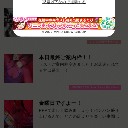
18歳以下なので退場する
店長オススメキャスト紹介
『 みほ 』AGE 26 / T.160 / B.80(D) /
W.57 / H.84Top of the Top 【みほさん】
の紹介です！
© 2022 VIVID CREW GROUP
26歳という若さでこんなにも色気があっ
VIVIDCREW十三本店
ていいの！？と正直私も聞いてしまいまし
た。。
業界完全未経験なので少し恥ずかしがり屋
本日最終ご案内枠！！
さんではありますが、そんなところもきっ
ラストご案内枠空きました！お店迷われて
と愛おしく思うでしょう
る方は是非！！
まさに「Top of the Top!!!!」
ゆっくりと流れる彼女との楽しい濃厚な時
間を心ゆくまでご堪能ください！本日の出
VIVIDCREW Pink Party Paradise
勤…09:00～18:00
金曜日ですよー！
PPPで楽しく飲みましょう！バンバン盛り
上げるんで、どこの店よりも楽しい事間違
いなし！ご来店お待ちしております！