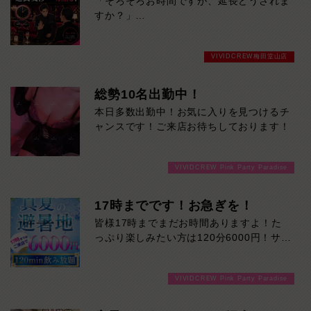
「そろそろお時間ですが、延長どうされま
すか？」
そんなやり取りが苦手な方へ。
VIVIDCREW梅田堂山店
VIVID CREWでは、キャバクラ特有の延長
交渉は一切ありません。
総勢10名出勤中！
本日多数出勤中！お気に入りを見つけるチ
「断りづらい…」
ャンスです！ご来店お待ちしております！
「女の子の前だとNOと言いにくい…」
「気づいたら予算オーバーしていた…」
VIVIDCREW Pink Party Paradise
そんな心配をせず、決めた時間・予算の中
で気楽に楽しめます。
17時までです！お急ぎを！
余計な駆け引きはなし。
皆様17時までまだお時間ありますよ！た
時間いっぱい楽しんだら、スッキリ終了。
っぷり楽しみたい方は120分6000円！サク
ッと遊んで帰りたい方は60分3000円！で
延長を断る気まずさゼロ。
ご案内可能です！！ご来店お待ちしており
初めての方にも、安心して遊んでいただけ
VIVIDCREW Pink Party Paradise
ます！
るシステムです。