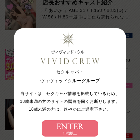
店長おすすめキャスト紹介
延長交渉一切なし。
『 あいか 』AGE 31 / T.158 / B.83(D) /
だから最後まで気楽に楽しめます！
W.56 / H.86一度耳にしたら忘れられな
い、心地よい博多弁と親しみやすい笑顔が
魅力のキャスト。お仕事は初挑戦ですが、
VIVIDCREWマダム梅田店
細やかな気配りと癒しの接客はまさに一級
品。華奢で女性らしいスタイルに、上品な
Dカップの美しいシルエットも目を惹きま
勝手にやっちゃいます！
す。親近感のある一面もあり、自然と会話
17時までに受付されたお客様限定！『120
が弾むこと間違いなし。飾らない人柄も彼
分もおられへんわー』そんなお客様に60
女らしい魅力です。優しく寄り添う空気感
セクキャバ・
分3000円でご案内しちゃいます！チップ
と、思わず何度も会いたくなる居心地の良
をご購入いただいても通常よりお得に楽し
ヴィヴィッドクルーグループ
さを兼ね備えた、これから人気急上昇間違
VIVIDCREW Pink Party Paradise
めるチャンス！たっぷり楽しみたい方は
いなしの注目キャストです。本日の出勤…
120分！サクッと遊んで帰りたい方は60
当サイトは、セクキャバ情報を掲載しているため、
12:30～20:30
分！その日の予定に合わせてお選びくださ
18歳未満の方のサイトの閲覧を固くお断りします。
暑い夏より熱い時間を！
い！ご来店お待ちしております！
18歳未満の方は、速やかにご退室下さい。
外が熱くてうんざりしている方もいるでし
ょう、あつさを我慢して一歩外へ出て
ENTER
VIVIDCREWへお越しください！暑い夏よ
り熱い時間をおととどけします！
18歳以上
VIVIDCREW梅田堂山店