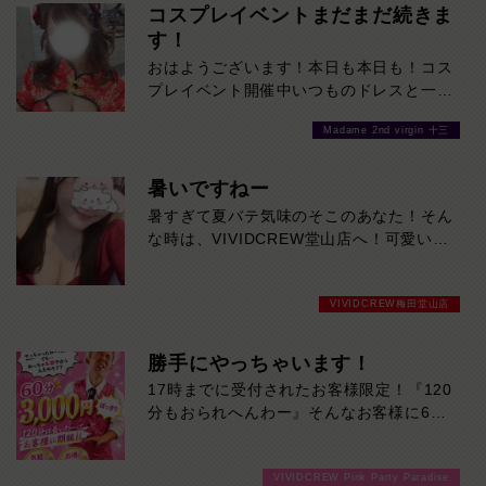
コスプレイベントまだまだ続きま
す！
おはようございます！本日も本日も！コス
プレイベント開催中いつものドレスと一風
変わった女の子たちをご堪能あれ！是非お
Madame 2nd virgin 十三
待ちしております
暑いですねー
暑すぎて夏バテ気味のそこのあなた！そん
な時は、VIVIDCREW堂山店へ！可愛い美
女たちに癒されれば、体のだるさなんかぶ
っ飛びます！ご来店お待ちしております！
VIVIDCREW梅田堂山店
勝手にやっちゃいます！
17時までに受付されたお客様限定！『120
分もおられへんわー』そんなお客様に60
分3000円でご案内しちゃいます！チップ
をご購入いただいても通常よりお得に楽し
VIVIDCREW Pink Party Paradise
めるチャンス！たっぷり楽しみたい方は