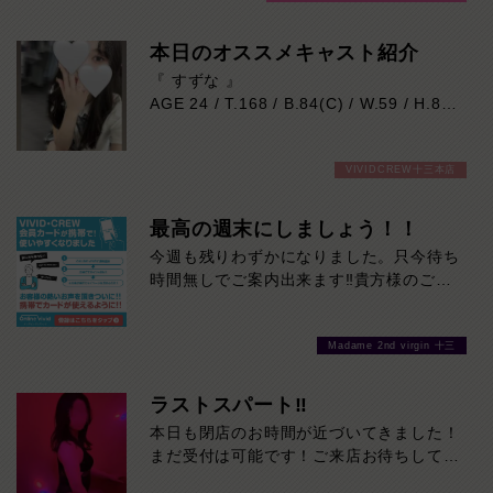
本日のオススメキャスト紹介
『 すずな 』
AGE 24 / T.168 / B.84(C) / W.59 / H.86
身長168cm、スラッと伸びた美脚が魅力
VIVIDCREW十三本店
的な色白モデル系。
整ったルックスとは裏腹に、とても優しく
おっとりとした癒し系の女の子です。
最高の週末にしましょう！！
業界未経験で少し緊張気味ではありますが
今週も残りわずかになりました。只今待ち
一生懸命に向き合おうとする姿が、守って
時間無しでご案内出来ます‼貴方様のご来
あげたくなる可愛さ。
店を心よりお待ちしております！最高の週
ゆっくりと心の距離が縮まる時間を楽しみ
末にしましょう！！
たい方に、ぜひおすすめです。
Madame 2nd virgin 十三
本日の出勤…11:00～23:00
ラストスパート‼
本日も閉店のお時間が近づいてきました！
まだ受付は可能です！ご来店お待ちしてお
ります！