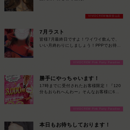
優しくて話しやすい癒やし系美女が、ただ
いま人気急上昇中！初めての方にもおすす
VIVIDCREW梅田堂山店
めです。
気になる方は、お早めにどうぞ！
7月ラスト
皆様7月最終日ですよ！ワイワイ飲んで、
いい月終わりにしましょう！PPPでお待ち
しております！
VIVIDCREW Pink Party Paradise
勝手にやっちゃいます！
17時までに受付されたお客様限定！『120
分もおられへんわー』そんなお客様に60
分3000円でご案内しちゃいます！チップ
をご購入いただいても通常よりお得に楽し
VIVIDCREW Pink Party Paradise
めるチャンス！たっぷり楽しみたい方は
120分！サクッと遊んで帰りたい方は60
分！その日の予定に合わせてお選びくださ
本日もお待ちしております！
い！ご来店お待ちしております！