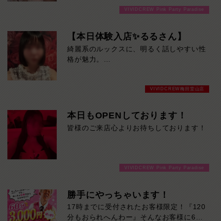
VIVIDCREW Pink Party Paradise
【本日体験入店✨るるさん】
綺麗系のルックスに、明るく話しやすい性
格が魅力。
上品な雰囲気と美しいスタイルで、初対面
でも自然と惹き込まれます。本日19時30
VIVIDCREW梅田堂山店
分までの限定出勤です。
気になる方はお早めにどうぞ！
本日もOPENしております！
皆様のご来店心よりお待ちしております！
VIVIDCREW Pink Party Paradise
勝手にやっちゃいます！
17時までに受付されたお客様限定！『120
分もおられへんわー』そんなお客様に60