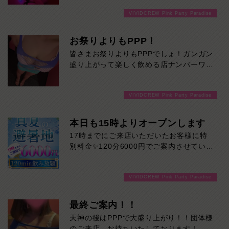
VIVIDCREW Pink Party Paradise
お祭りよりもPPP！
皆さまお祭りよりもPPPでしょ！ガンガン
盛り上がって楽しく飲める店ナンバーワン
です！
VIVIDCREW Pink Party Paradise
本日も15時よりオープンします
17時までにご来店いただいたお客様に特
別料金✨120分6000円でご案内させていた
だきます♪通常より長い時間女の子と楽し
い時間を堪能できます！是非ご来店お待ち
VIVIDCREW Pink Party Paradise
しております！
最終ご案内！！
天神の後はPPPで大盛り上がり！！団体様
のご来店、お待ちいたしております！