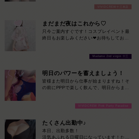
おります！期間 8/3～8/9
VIVIDCREW十三本店
まだまだ夜はこれから♡
只今ご案内すぐです！コスプレイベント最
終日もお楽しみください❤お待ちしており
ます♪
Madame 2nd virgin 十三
明日のパワーを蓄えましょう！
皆様また明日から仕事が始まりますね！そ
の前にPPPで楽しく飲んで、明日からまた
頑張りませんか！只今ご案内スムーズで
す！ご来店お待ちしております！
VIVIDCREW Pink Party Paradise
たくさん出勤中♪
本日、出勤多数！
活気あふれる日曜日になっています！ただ