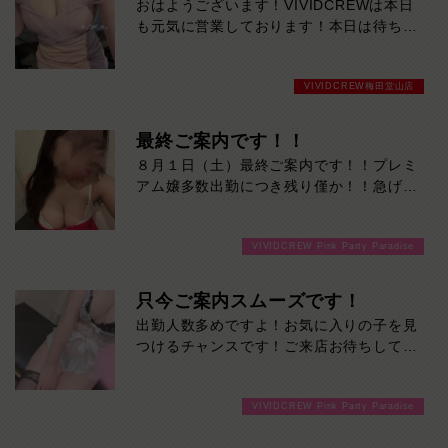
おはようございます！VIVIDCREWは本日
も元気に営業しております！本日は待ちに
待った日曜日今週たまった疲れを取りに癒
されに来てください！
VIVIDCREW梅田堂山店
最終ご案内です！！
８月１日（土）最終ご案内です！！プレミ
アム嬢多数出勤につき残り僅か！！急げー
ーー！！
VIVIDCREW Pink Party Paradise
只今ご案内スムーズです！
出勤人数多めですよ！お気に入りの子を見
つけるチャンスです！ご来店お待ちしてお
ります！
VIVIDCREW Pink Party Paradise