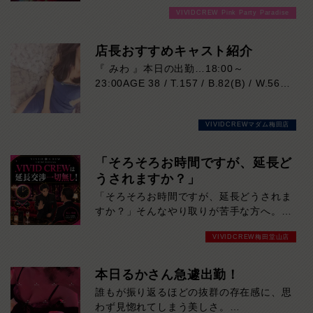
VIVIDCREW Pink Party Paradise
店長おすすめキャスト紹介
『 みわ 』本日の出勤…18:00～
23:00AGE 38 / T.157 / B.82(B) / W.56 /
H.86落ち着いた大人の魅力と、思わず吸
い込まれそうになる印象的な瞳が魅力の女
VIVIDCREWマダム梅田店
性。凛とした美しさがありながら、実際は
マイペースで優しく、自然体で過ごせる心
地よさも兼ね備えています。細やかな気配
「そろそろお時間ですが、延長ど
りや穏やかな雰囲気はまさに癒しそのも
うされますか？」
の。お仕事は未経験だからこその初々しさ
「そろそろお時間ですが、延長どうされま
も、今しか味わえない特別な魅力です。会
すか？」そんなやり取りが苦手な方へ。
話の引き出しも豊富。飾らない笑顔と包み
VIVID CREWでは、キャバクラ特有の延長
込むような優しさに、気づけば心を奪われ
VIVIDCREW梅田堂山店
交渉は一切ありません。「断りづらい…」
ること間違いなし。大人の余裕と親しみや
「女の子の前だとNOと言いにくい…」
すさを兼ね備えた、ぜひ一度お会いしてい
「気づいたら予算オーバーしていた…」そ
本日るかさん急遽出勤！
ただきたい注目の女性です。
んな心配をせず、決めた時間・予算の中で
誰もが振り返るほどの抜群の存在感に、思
気楽に楽しめます。余計な駆け引きはな
わず見惚れてしまう美しさ。