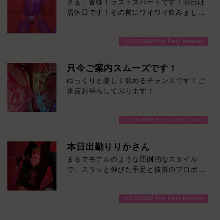
さぁ、皆様！ラストスパートです！明日は
店休日です！その前にワイワイ飲みましょ
うよ！ご来店お待ちしております！
VIVIDCREW Pink Party Paradise
只今ご案内スムーズです！
ゆっくりと楽しく飲めるチャンスです！ご
来店お待ちしております！
VIVIDCREW Pink Party Paradise
本日出勤りりかさん
まるでモデルのような圧倒的なスタイル
で、スラッと伸びた手足と抜群のプロポー
ションは、一目見た瞬間に思わず目を奪わ
れるレベル。見た目の美しさはもちろん、
VIVIDCREW Pink Party Paradise
親しみやすい雰囲気も魅力のひとつ。初め
てのお客様でも自然と会話が弾み、心地よ