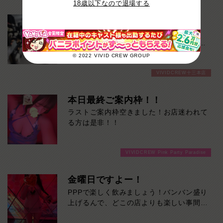
18歳以下なので退場する
店長オススメキャスト紹介
『 みほ 』AGE 26 / T.160 / B.80(D) /
W.57 / H.84Top of the Top 【みほさん】
の紹介です！
© 2022 VIVID CREW GROUP
26歳という若さでこんなにも色気があっ
VIVIDCREW十三本店
ていいの！？と正直私も聞いてしまいまし
た。。
業界完全未経験なので少し恥ずかしがり屋
本日最終ご案内枠！！
さんではありますが、そんなところもきっ
ラストご案内枠空きました！お店迷われて
と愛おしく思うでしょう
る方は是非！！
まさに「Top of the Top!!!!」
ゆっくりと流れる彼女との楽しい濃厚な時
間を心ゆくまでご堪能ください！本日の出
VIVIDCREW Pink Party Paradise
勤…09:00～18:00
金曜日ですよー！
PPPで楽しく飲みましょう！バンバン盛り
上げるんで、どこの店よりも楽しい事間違
いなし！ご来店お待ちしております！