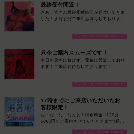
最終受付間近！
さあ、皆さん最終受付時間が近づいてきま
した！まだまだご来店お待ちしておりま
す！
VIVIDCREW Pink Party Paradise
只今ご案内スムーズです！
本日も暑さに負けず、元気に営業しており
ます！ご来店お待ちしております！
VIVIDCREW Pink Party Paradise
17時までにご来店いただいたお
客様限定！
な・な・な・なんと！特別料金✨120分
6000円でご案内させていただきます♪通常
より長い時間女の子と楽しい時間を堪能で
VIVIDCREW Pink Party Paradise
きます！是非ご来店お待ちしております！