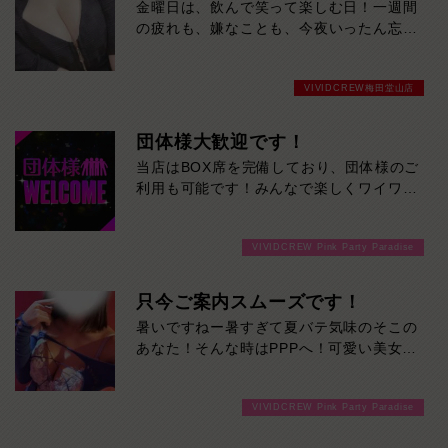
金曜日は、飲んで笑って楽しむ日！一週間
の疲れも、嫌なことも、今夜いったん忘れ
ませんか？かわいい女の子たちが、週末の
始まりを盛り上げます。今夜は当店で、最
VIVIDCREW梅田堂山店
高の金曜日を。
団体様大歓迎です！
当店はBOX席を完備しており、団体様のご
利用も可能です！みんなで楽しくワイワイ
盛り上がって飲みませんか！ご来店お待ち
しております
VIVIDCREW Pink Party Paradise
只今ご案内スムーズです！
暑いですねー暑すぎて夏バテ気味のそこの
あなた！そんな時はPPPへ！可愛い美女た
ちと楽しく飲めば、体のだるさなんかぶっ
飛びます！ご来店お待ちしております！
VIVIDCREW Pink Party Paradise