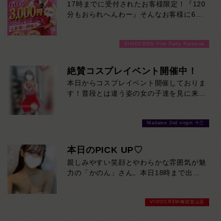
17時までに受付されたお客様限定！『120
分もおられへんわー』そんなお客様に60
分3000円でご案内しちゃいます！チップ
をご購入いただいても通常よりお得に楽し
VIVIDCREW Pink Party Paradise
めるチャンス！たっぷり楽しみたい方は
120分！サクッと遊んで帰りたい方は60
分！その日の予定に合わせてお選びくださ
絶賛コスプレイベント開催中！
い！ご来店お待ちしております！
本日からコスプレイベント開催しておりま
す！普段とは違う姿の女の子達を見に来て
ください♪おまちしております❤
Madame 2nd virgin 十三
本日のPICK UP♡
親しみやすい笑顔とやわらかな雰囲気が魅
力の「かのん」さん。本日18時まで出勤
しています。初めての方でも自然と緊張が
ほどける、近づきやすさ抜群の美人です。
VIVIDCREW梅田堂山店
気になった方は、ぜひお早めに会いに来て
ください。