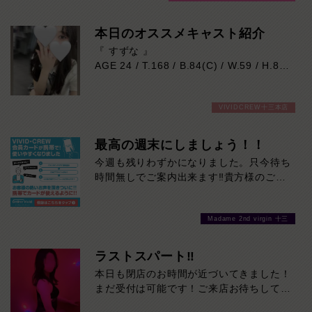
本日のオススメキャスト紹介
『 すずな 』
AGE 24 / T.168 / B.84(C) / W.59 / H.86
身長168cm、スラッと伸びた美脚が魅力
VIVIDCREW十三本店
的な色白モデル系。
整ったルックスとは裏腹に、とても優しく
おっとりとした癒し系の女の子です。
最高の週末にしましょう！！
業界未経験で少し緊張気味ではありますが
今週も残りわずかになりました。只今待ち
一生懸命に向き合おうとする姿が、守って
時間無しでご案内出来ます‼貴方様のご来
あげたくなる可愛さ。
店を心よりお待ちしております！最高の週
ゆっくりと心の距離が縮まる時間を楽しみ
末にしましょう！！
たい方に、ぜひおすすめです。
Madame 2nd virgin 十三
本日の出勤…11:00～23:00
ラストスパート‼
本日も閉店のお時間が近づいてきました！
まだ受付は可能です！ご来店お待ちしてお
ります！