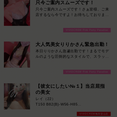
只今ご案内スムーズです！
視線を落とせば、細く、しなやかに
伸びる脚線美、まさに芸術品！！
只今ご案内スムーズです！さぁ皆様、ご来
店するなら今ですよ！お待ちしておりま
彼女と過ごす贅沢な時間は、お客様の心の
す！
癒しに
なること間違いないでしょう！本日の出
VIVIDCREW Pink Party Paradise
勤…12:00～20:00
大人気美女りりかさん緊急出勤！
本日りりかさん急遽出勤です！まるでモデ
ルのような圧倒的なスタイルで、スラッと
伸びた手足と抜群のプロポーションは、一
目見た瞬間に思わず目を奪われるレベル。
VIVIDCREW Pink Party Paradise
見た目の美しさはもちろん、親しみやすい
雰囲気も魅力のひとつ。初めてのお客様で
も自然と会話が弾み、心地よい時間を過ご
【彼女にしたい№１】当店屈指
していただけます。気になる方はご来店お
の美女
待ちしております！
レイ（22）
T150 B82(B)-W56-H85
VIVIDCREW梅田堂山店
明るい笑顔と人懐っこい性格が魅力のレイ