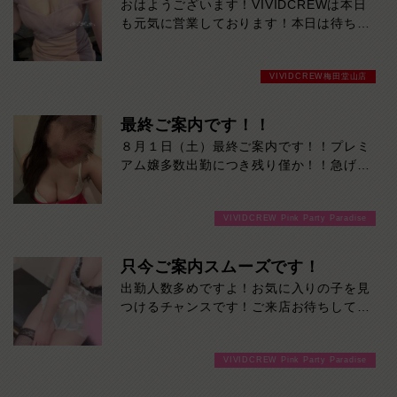
おはようございます！VIVIDCREWは本日
も元気に営業しております！本日は待ちに
待った日曜日今週たまった疲れを取りに癒
されに来てください！
VIVIDCREW梅田堂山店
最終ご案内です！！
８月１日（土）最終ご案内です！！プレミ
アム嬢多数出勤につき残り僅か！！急げー
ーー！！
VIVIDCREW Pink Party Paradise
只今ご案内スムーズです！
出勤人数多めですよ！お気に入りの子を見
つけるチャンスです！ご来店お待ちしてお
ります！
VIVIDCREW Pink Party Paradise