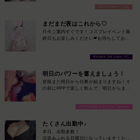
おります！期間 8/3～8/9
VIVIDCREW十三本店
まだまだ夜はこれから♡
只今ご案内すぐです！コスプレイベント最
終日もお楽しみください❤お待ちしており
ます♪
Madame 2nd virgin 十三
明日のパワーを蓄えましょう！
皆様また明日から仕事が始まりますね！そ
の前にPPPで楽しく飲んで、明日からまた
頑張りませんか！只今ご案内スムーズで
す！ご来店お待ちしております！
VIVIDCREW Pink Party Paradise
たくさん出勤中♪
本日、出勤多数！
活気あふれる日曜日になっています！ただ