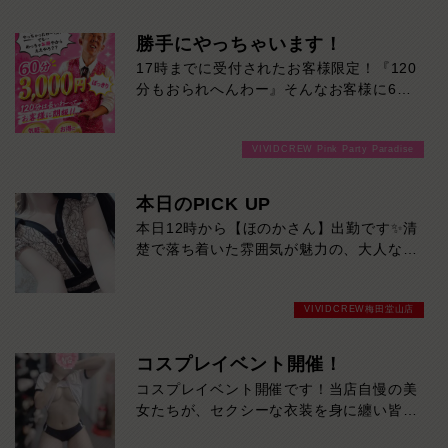
勝手にやっちゃいます！
17時までに受付されたお客様限定！『120
分もおられへんわー』そんなお客様に60
分3000円でご案内しちゃいます！チップ
をご購入いただいても通常よりお得に楽し
VIVIDCREW Pink Party Paradise
めるチャンス！たっぷり楽しみたい方は
120分！サクッと遊んで帰りたい方は60
分！その日の予定に合わせてお選びくださ
本日のPICK UP
い！ご来店お待ちしております！
本日12時から【ほのかさん】出勤です✨清
楚で落ち着いた雰囲気が魅力の、大人な女
性。上品な笑顔と穏やかな会話で、ゆった
り癒やされる時間を過ごせます。大人の色
VIVIDCREW梅田堂山店
気と親しみやすさを兼ね備えた、ほのかさ
んにぜひ会いに来てください。
コスプレイベント開催！
コスプレイベント開催です！当店自慢の美
女たちが、セクシーな衣装を身に纏い皆様
を全力で癒します！是非ご来店お待ちして