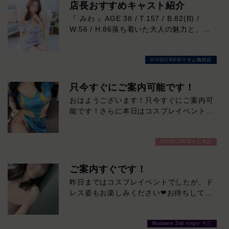
い時間を過ごしていただけます。気になる
店長おすすめキャスト紹介
方はご来店お待ちしております！
『 みわ 』AGE 38 / T.157 / B.82(B) /
W.56 / H.86落ち着いた大人の魅力と、思
わず吸い込まれそうになる印象的な瞳が魅
力の女性。凛とした美しさがありながら、
VIVIDCREWマダム梅田店
実際はマイペースで優しく、自然体で過ご
せる心地よさも兼ね備えています。細やか
な気配りや穏やかな雰囲気はまさに癒しそ
只今すぐにご案内可能です！
のもの。お仕事は未経験だからこその初々
おはようございます！只今すぐにご案内可
しさも、今しか味わえない特別な魅力で
能です！さらに本日はコスプレイベントも
す。会話の引き出しも豊富。飾らない笑顔
開催中！いつものドレスと一風変わったコ
と包み込むような優しさに、気づけば心を
スプレ姿をぜひ見に来てください！夏バテ
奪われること間違いなし。大人の余裕と親
VIVIDCREW十三本店
もここで癒されてひとっとび間違いなしで
しみやすさを兼ね備えた、ぜひ一度お会い
す！
していただきたい注目の女性です。本日の
ご案内すぐです！
出勤…12:00～20:00
昨日まではコスプレイベントでしたが、ド
レス姿もお楽しみください❤お待ちしてお
ります♪
Madame 2nd virgin 十三