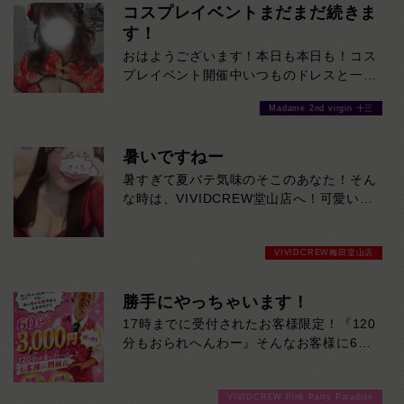
コスプレイベントまだまだ続きま
す！
おはようございます！本日も本日も！コス
プレイベント開催中いつものドレスと一風
変わった女の子たちをご堪能あれ！是非お
Madame 2nd virgin 十三
待ちしております
暑いですねー
暑すぎて夏バテ気味のそこのあなた！そん
な時は、VIVIDCREW堂山店へ！可愛い美
女たちに癒されれば、体のだるさなんかぶ
っ飛びます！ご来店お待ちしております！
VIVIDCREW梅田堂山店
勝手にやっちゃいます！
17時までに受付されたお客様限定！『120
分もおられへんわー』そんなお客様に60
分3000円でご案内しちゃいます！チップ
をご購入いただいても通常よりお得に楽し
VIVIDCREW Pink Party Paradise
めるチャンス！たっぷり楽しみたい方は