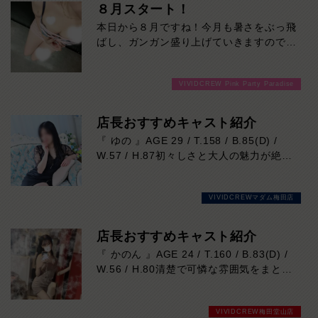
８月スタート！
本日から８月ですね！今月も暑さをぶっ飛
ばし、ガンガン盛り上げていきますのでよ
ろしくお願いします！ご来店お待ちしてお
ります！
VIVIDCREW Pink Party Paradise
店長おすすめキャスト紹介
『 ゆの 』AGE 29 / T.158 / B.85(D) /
W.57 / H.87初々しさと大人の魅力が絶妙
に溶け合う、思わず応援したくなる新人キ
ャスト。お仕事は初挑戦で「ドキドキして
VIVIDCREWマダム梅田店
います！」という素直な一言も、彼女なら
ではの愛らしい魅力です。どこかトップ女
優を思わせるナチュラルな雰囲気と、見て
店長おすすめキャスト紹介
いるだけで癒される優しい笑顔に、気づけ
『 かのん 』AGE 24 / T.160 / B.83(D) /
ば心を奪われるはず。天然な性格で会話も
W.56 / H.80清楚で可憐な雰囲気をまとい
和やかに弾み、一緒に過ごす時間も心地よ
ながら、ふとした瞬間に見せる大人の色気
く楽しめます。158cmの可憐なスタイル
に思わず心を奪われる存在。落ち着いた笑
にバランスの取れたDカップボディも魅力
VIVIDCREW梅田堂山店
顔と優しい距離感で自然と癒され、気付け