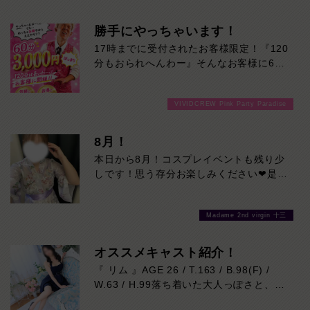
的。これから人気上昇間違いなしの注目キ
ばもっと一緒にいたくなるはず。上品さと
ャストです。本日の出勤…14:00～23:00
セクシーさ、その絶妙なギャップをぜひご
勝手にやっちゃいます！
体感ください。本日の出勤…14:00～
17時までに受付されたお客様限定！『120
23:00
分もおられへんわー』そんなお客様に60
分3000円でご案内しちゃいます！チップ
をご購入いただいても通常よりお得に楽し
VIVIDCREW Pink Party Paradise
めるチャンス！たっぷり楽しみたい方は
120分！サクッと遊んで帰りたい方は60
分！その日の予定に合わせてお選びくださ
8月！
い！ご来店お待ちしております！
本日から8月！コスプレイベントも残り少
しです！思う存分お楽しみください❤是非
お待ちしております♪
Madame 2nd virgin 十三
オススメキャスト紹介！
『 リム 』AGE 26 / T.163 / B.98(F) /
W.63 / H.99落ち着いた大人っぽさと、自
然に距離を縮めてくれる親しみやすさ。