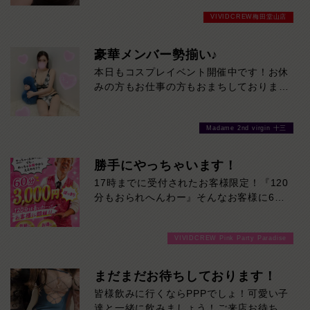
目を引く豊満スタイルに、親しみやすい笑
VIVIDCREW梅田堂山店
顔。そのギャップからあふれる色っぽさは
必見です！一緒にいるだけで気分が上が
る、じゅらさんとの時間をお見逃しなく。
豪華メンバー勢揃い♪
本日16時までの限定出勤です！
本日もコスプレイベント開催中です！お休
みの方もお仕事の方もおまちしております
❤
Madame 2nd virgin 十三
勝手にやっちゃいます！
17時までに受付されたお客様限定！『120
分もおられへんわー』そんなお客様に60
分3000円でご案内しちゃいます！チップ
をご購入いただいても通常よりお得に楽し
VIVIDCREW Pink Party Paradise
めるチャンス！たっぷり楽しみたい方は
120分！サクッと遊んで帰りたい方は60
分！その日の予定に合わせてお選びくださ
まだまだお待ちしております！
い！ご来店お待ちしております！
皆様飲みに行くならPPPでしょ！可愛い子
達と一緒に飲みましょう！ご来店お待ちし