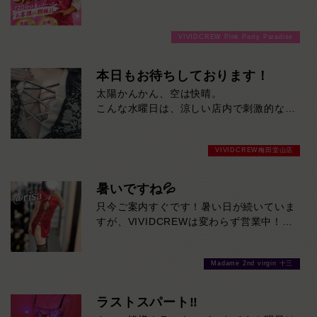
分3000円でご案内しちゃいます！チップ
をご購入いただいても通常よりお得に楽し
VIVIDCREW Pink Party Paradise
めるチャンス！たっぷり楽しみたい方は
120分！サクッと遊んで帰りたい方は60
分！その日の予定に合わせてお選びくださ
本日もお待ちしております！
い！ご来店お待ちしております！
太陽かんかん、空は快晴。
こんな水曜日は、涼しい店内で刺激的なひ
とときを。
本日も元気に営業中！今ならスムーズにご
VIVIDCREW梅田堂山店
案内可能です。
暑いですね💦
只今ご案内すぐです！暑い日が続いていま
すが、VIVIDCREWは変わらず営業中！お
待ちしております♪
Madame 2nd virgin 十三
ラストスパート‼