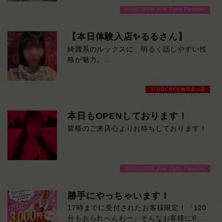
VIVIDCREW Pink Party Paradise
【本日体験入店✨るるさん】
綺麗系のルックスに、明るく話しやすい性
格が魅力。
上品な雰囲気と美しいスタイルで、初対面
でも自然と惹き込まれます。本日19時30
VIVIDCREW梅田堂山店
分までの限定出勤です。
気になる方はお早めにどうぞ！
本日もOPENしております！
皆様のご来店心よりお待ちしております！
VIVIDCREW Pink Party Paradise
勝手にやっちゃいます！
17時までに受付されたお客様限定！『120
分もおられへんわー』そんなお客様に60