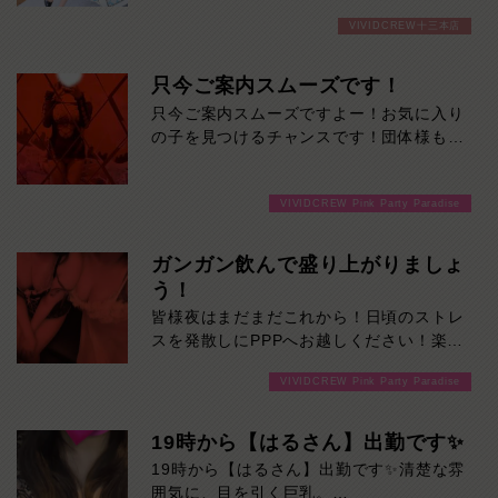
最初は“綺麗なお姉さん”という印象なの
VIVIDCREW十三本店
に、話し始めると笑顔が柔らかくて居心地
抜群。
ふとした瞬間に見せる色気とのギャップも
只今ご案内スムーズです！
魅力で、「また会いたい」が増えていくタ
只今ご案内スムーズですよー！お気に入り
イプです。是非一度ご堪能ください！本日
の子を見つけるチャンスです！団体様も大
の出勤…09:00～23:00
歓迎です！ご来店お待ちしております！
VIVIDCREW Pink Party Paradise
ガンガン飲んで盛り上がりましょ
う！
皆様夜はまだまだこれから！日頃のストレ
スを発散しにPPPへお越しください！楽し
い事間違いなしです！ご来店お待ちしてお
VIVIDCREW Pink Party Paradise
ります！
19時から【はるさん】出勤です✨
19時から【はるさん】出勤です✨清楚な雰
囲気に、目を引く巨乳。