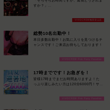
「そろそろお時間ですが、延長どうされま
すか？」
そんなやり取りが苦手な方へ。
VIVIDCREW梅田堂山店
VIVID CREWでは、キャバクラ特有の延長
交渉は一切ありません。
総勢10名出勤中！
本日多数出勤中！お気に入りを見つけるチ
「断りづらい…」
ャンスです！ご来店お待ちしております！
「女の子の前だとNOと言いにくい…」
「気づいたら予算オーバーしていた…」
VIVIDCREW Pink Party Paradise
そんな心配をせず、決めた時間・予算の中
で気楽に楽しめます。
17時までです！お急ぎを！
余計な駆け引きはなし。
皆様17時までまだお時間ありますよ！た
時間いっぱい楽しんだら、スッキリ終了。
っぷり楽しみたい方は120分6000円！サク
ッと遊んで帰りたい方は60分3000円！で
延長を断る気まずさゼロ。
ご案内可能です！！ご来店お待ちしており
初めての方にも、安心して遊んでいただけ
VIVIDCREW Pink Party Paradise
ます！
るシステムです。