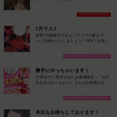
優しくて話しやすい癒やし系美女が、ただ
いま人気急上昇中！初めての方にもおすす
VIVIDCREW梅田堂山店
めです。
気になる方は、お早めにどうぞ！
7月ラスト
皆様7月最終日ですよ！ワイワイ飲んで、
いい月終わりにしましょう！PPPでお待ち
しております！
VIVIDCREW Pink Party Paradise
勝手にやっちゃいます！
17時までに受付されたお客様限定！『120
分もおられへんわー』そんなお客様に60
分3000円でご案内しちゃいます！チップ
をご購入いただいても通常よりお得に楽し
VIVIDCREW Pink Party Paradise
めるチャンス！たっぷり楽しみたい方は
120分！サクッと遊んで帰りたい方は60
分！その日の予定に合わせてお選びくださ
本日もお待ちしております！
い！ご来店お待ちしております！