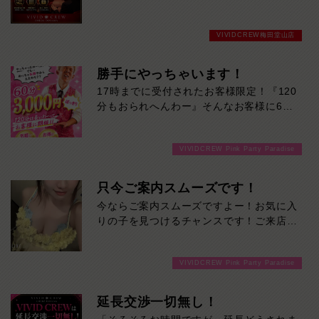
ブル指名は別途ご指名料（2,500円）とオ
プション料（2,500円）がかかります。完
VIVIDCREW梅田堂山店
全前払いで時間内ドリンク飲み放題が無料
キャストドリンクも無料なので追加料金一
切なし！安心・安全に遊びたいなら
勝手にやっちゃいます！
VIVIDCREW梅田堂山店へお越しくださ
17時までに受付されたお客様限定！『120
い！
分もおられへんわー』そんなお客様に60
分3000円でご案内しちゃいます！チップ
をご購入いただいても通常よりお得に楽し
VIVIDCREW Pink Party Paradise
めるチャンス！たっぷり楽しみたい方は
120分！サクッと遊んで帰りたい方は60
分！その日の予定に合わせてお選びくださ
只今ご案内スムーズです！
い！ご来店お待ちしております！
今ならご案内スムーズですよー！お気に入
りの子を見つけるチャンスです！ご来店お
待ちしております！
VIVIDCREW Pink Party Paradise
延長交渉一切無し！