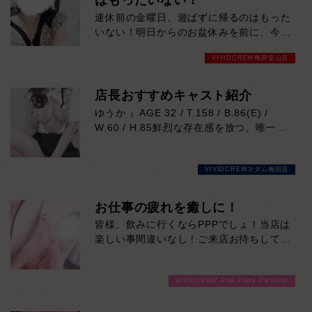
はもったいない！
連休前の金曜日、遊ばずに帰るのはもった
いない！明日からのお盆休みを前に、今夜
はいつも以上の盛り上がりが期待できま
VIVIDCREW梅田堂山店
す！魅力的なキャストが多数出勤予定！週
末と連休の解放感を、思いっきり楽しみま
せんか？混雑が予想されますので、お早め
店長おすすめキャスト紹介
にご来店下さい。
ゆうか 』AGE 32 / T.158 / B.86(E) /
W.60 / H.85鮮烈な存在感を放つ、唯一無
二の美貌！
VIVIDCREWといえば、『ゆうかさん』で
VIVIDCREWマダム梅田店
決まり♡
スッとした鼻筋に、シャープな輪郭で
お仕事の疲れを癒しに！
瑞々しく潤った唇、
皆様、飲みに行くならPPPでしょ！当店は
上品な顔立ちもさる事ながら、
楽しい事間違いなし！ご来店お待ちしてお
ります！
息を呑むほど、透明感のあるキメ細かな美
肌
VIVIDCREW Pink Party Paradise
綺麗な膨らみが印象的なバスト！