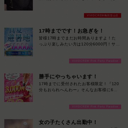
いま待ち時間少なく、すぐご案内可能で
す。
VIVIDCREW梅田堂山店
遊ぶなら今がチャンス！
17時までです！お急ぎを！
皆様17時までまだお時間ありますよ！た
っぷり楽しみたい方は120分6000円！サク
ッと遊んで帰りたい方は60分3000円！で
ご案内可能です！！ご来店お待ちしており
VIVIDCREW Pink Party Paradise
ます！
勝手にやっちゃいます！
17時までに受付されたお客様限定！『120
分もおられへんわー』そんなお客様に60
分3000円でご案内しちゃいます！チップ
をご購入いただいても通常よりお得に楽し
VIVIDCREW Pink Party Paradise
めるチャンス！たっぷり楽しみたい方は
120分！サクッと遊んで帰りたい方は60
分！その日の予定に合わせてお選びくださ
女の子たくさん出勤中！
い！ご来店お待ちしております！