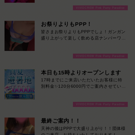
VIVIDCREW Pink Party Paradise
お祭りよりもPPP！
皆さまお祭りよりもPPPでしょ！ガンガン
盛り上がって楽しく飲める店ナンバーワン
です！
VIVIDCREW Pink Party Paradise
本日も15時よりオープンします
17時までにご来店いただいたお客様に特
別料金✨120分6000円でご案内させていた
だきます♪通常より長い時間女の子と楽し
い時間を堪能できます！是非ご来店お待ち
VIVIDCREW Pink Party Paradise
しております！
最終ご案内！！
天神の後はPPPで大盛り上がり！！団体様
のご来店、お待ちいたしております！