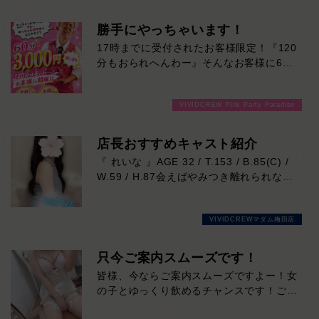
さん！
親しみやすい雰囲気で、初対面でも自然と
勝手にやっちゃいます！
会話が弾みます。
17時までに受付されたお客様限定！『120
持ち前の愛嬌とフレッシュな魅力に、思わ
分もおられへんわー』そんなお客様に60
ず癒やされる方も多いはず。
分3000円でご案内しちゃいます！チップ
一人ひとりに寄り添った丁寧なおもてなし
をご購入いただいても通常よりお得に楽し
も、
VIVIDCREW Pink Party Paradise
めるチャンス！たっぷり楽しみたい方は
レイさんならではの魅力です。
120分！サクッと遊んで帰りたい方は60
楽しく心地よい時間を過ごしたい方におす
分！その日の予定に合わせてお選びくださ
店長おすすめキャスト紹介
すめ！
い！ご来店お待ちしております！
『 れいな 』AGE 32 / T.153 / B.85(C) /
気になった方は、ぜひ一度レイさんに会い
W.59 / H.87会えばやみつき離れられない
に来てください！
♡
【れいなさん】の紹介です！
VIVIDCREWマダム梅田店
当店のコンセプトぴったりの美しさが溢れ
出し、
その笑顔は全ての男性を虜にすること間違
只今ご案内スムーズです！
いなし♡
皆様、今ならご案内スムーズですよー！女
行列必至の女性になります！！！
の子とゆっくり飲めるチャンスです！ご来
お遊びはお早めに♡本日の出勤…12:00～
店お待ちしております！
20:00