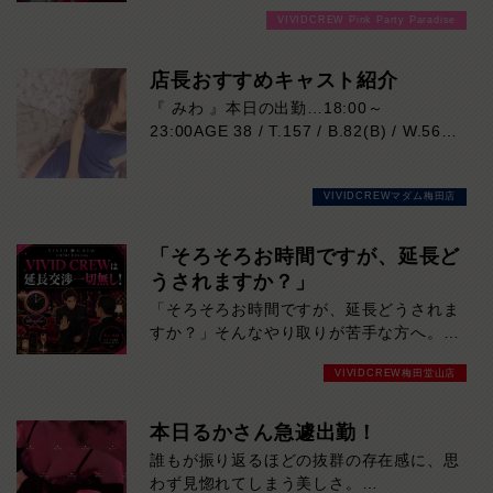
VIVIDCREW Pink Party Paradise
店長おすすめキャスト紹介
『 みわ 』本日の出勤…18:00～
23:00AGE 38 / T.157 / B.82(B) / W.56 /
H.86落ち着いた大人の魅力と、思わず吸
い込まれそうになる印象的な瞳が魅力の女
VIVIDCREWマダム梅田店
性。凛とした美しさがありながら、実際は
マイペースで優しく、自然体で過ごせる心
地よさも兼ね備えています。細やかな気配
「そろそろお時間ですが、延長ど
りや穏やかな雰囲気はまさに癒しそのも
うされますか？」
の。お仕事は未経験だからこその初々しさ
「そろそろお時間ですが、延長どうされま
も、今しか味わえない特別な魅力です。会
すか？」そんなやり取りが苦手な方へ。
話の引き出しも豊富。飾らない笑顔と包み
VIVID CREWでは、キャバクラ特有の延長
込むような優しさに、気づけば心を奪われ
VIVIDCREW梅田堂山店
交渉は一切ありません。「断りづらい…」
ること間違いなし。大人の余裕と親しみや
「女の子の前だとNOと言いにくい…」
すさを兼ね備えた、ぜひ一度お会いしてい
「気づいたら予算オーバーしていた…」そ
本日るかさん急遽出勤！
ただきたい注目の女性です。
んな心配をせず、決めた時間・予算の中で
誰もが振り返るほどの抜群の存在感に、思
気楽に楽しめます。余計な駆け引きはな
わず見惚れてしまう美しさ。