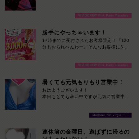
し。
それでいて実際に話してみると、気さくで
時間いっぱい楽しんだら、スッキリ終了。
親しみやすいギャップも魅力のひとつです
延長を断る気まずさゼロ。
VIVIDCREW Pink Party Paradise
♪初めて会った方でも自然と距離を縮めて
初めての方にも、安心して遊んでいただけ
くれるので、楽しい時間を過ごせること間
るシステムです。延長交渉一切なし。だか
違いなし！当店自慢のS級看板娘です！ぜ
勝手にやっちゃいます！
ら最後まで気楽に楽しめる。
ひ一度、るかさんの魅力を直接体験してみ
17時までに受付されたお客様限定！『120
てください♪
分もおられへんわー』そんなお客様に60
分3000円でご案内しちゃいます！チップ
をご購入いただいても通常よりお得に楽し
VIVIDCREW Pink Party Paradise
めるチャンス！たっぷり楽しみたい方は
120分！サクッと遊んで帰りたい方は60
分！その日の予定に合わせてお選びくださ
暑くても元気もりもり営業中！
い！ご来店お待ちしております！
おはようございます！
本日もとても暑い中ですが元気に営業中で
す！
当店自慢の美女たちに癒されに来てくださ
Madame 2nd virgin 十三
い！
是非お待ちしております！
連休前の金曜日、遊ばずに帰るの