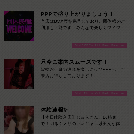
120分！サクッと遊んで帰りたい方は60
分！その日の予定に合わせてお選びくださ
PPPで盛り上がりましょう！
い！ご来店お待ちしております！
当店はBOX席を完備しており、団体様のご
利用も可能です！みんなで楽しくワイワイ
盛り上がって飲みませんか！ご来店お待ち
しております！
VIVIDCREW Pink Party Paradise
只今ご案内スムーズです！
皆様お仕事の疲れを癒しにぜひPPPへ！ご
来店お待ちしております！
VIVIDCREW Pink Party Paradise
体験速報✨
【本日体験入店】じゅらさん、16時ま
で！明るくノリのいいギャル系美女が体験
入店♡