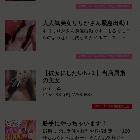
なること間違いないでしょう！本日の出
VIVIDCREW Pink Party Paradise
勤…12:00～20:00
大人気美女りりかさん緊急出勤！
本日りりかさん急遽出勤です！まるでモデ
ルのような圧倒的なスタイルで、スラッと
伸びた手足と抜群のプロポーションは、一
目見た瞬間に思わず目を奪われるレベル。
VIVIDCREW Pink Party Paradise
見た目の美しさはもちろん、親しみやすい
雰囲気も魅力のひとつ。初めてのお客様で
も自然と会話が弾み、心地よい時間を過ご
【彼女にしたい№１】当店屈指
していただけます。気になる方はご来店お
の美女
待ちしております！
レイ（22）
T150 B82(B)-W56-H85
VIVIDCREW梅田堂山店
明るい笑顔と人懐っこい性格が魅力のレイ
さん！
親しみやすい雰囲気で、初対面でも自然と
勝手にやっちゃいます！
会話が弾みます。
17時までに受付されたお客様限定！『120
持ち前の愛嬌とフレッシュな魅力に、思わ
分もおられへんわー』そんなお客様に60