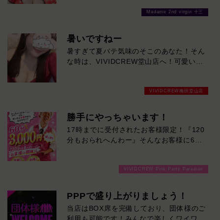
変わった女の子たちをご堪能あれ！是非お
Madame 2nd virgin 十三
待ちしております
暑いですねー
暑すぎて夏バテ気味のそこのあなた！そん
な時は、VIVIDCREW堂山店へ！可愛い美
女たちに癒されれば、体のだるさなんかぶ
っ飛びます！ご来店お待ちしております！
VIVIDCREW梅田堂山店
勝手にやっちゃいます！
17時までに受付されたお客様限定！『120
分もおられへんわー』そんなお客様に60
分3000円でご案内しちゃいます！チップ
をご購入いただいても通常よりお得に楽し
VIVIDCREW Pink Party Paradise
めるチャンス！たっぷり楽しみたい方は
120分！サクッと遊んで帰りたい方は60
分！その日の予定に合わせてお選びくださ
PPPで盛り上がりましょう！
い！ご来店お待ちしております！
当店はBOX席を完備しており、団体様のご
利用も可能です！みんなで楽しくワイワイ