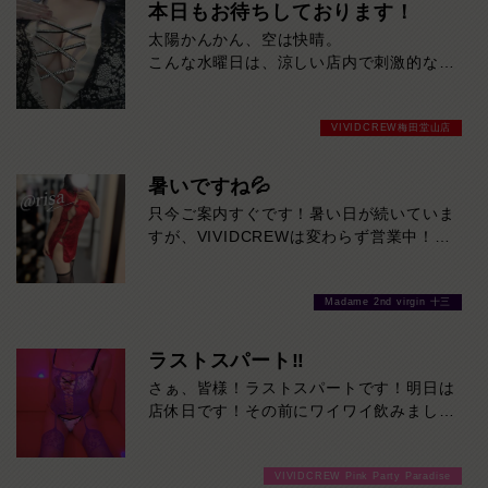
分！その日の予定に合わせてお選びくださ
本日もお待ちしております！
い！ご来店お待ちしております！
太陽かんかん、空は快晴。
こんな水曜日は、涼しい店内で刺激的なひ
とときを。
本日も元気に営業中！今ならスムーズにご
VIVIDCREW梅田堂山店
案内可能です。
暑いですね💦
只今ご案内すぐです！暑い日が続いていま
すが、VIVIDCREWは変わらず営業中！お
待ちしております♪
Madame 2nd virgin 十三
ラストスパート‼
さぁ、皆様！ラストスパートです！明日は
店休日です！その前にワイワイ飲みましょ
うよ！ご来店お待ちしております！
VIVIDCREW Pink Party Paradise