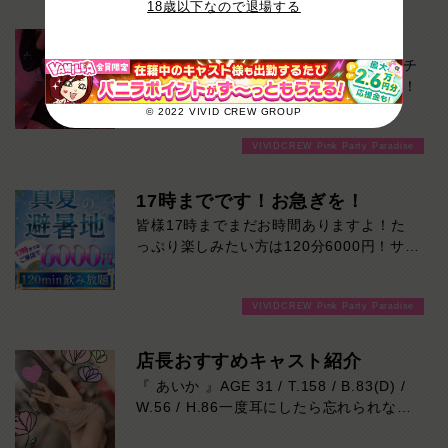
18歳以下なので退場する
VIVID CREWでは、キャバクラ特有の延長
交渉は一切ありません。
総勢10名出勤中！
本日多数出勤中！お気に入りを見つけるチ
「断りづらい…」
ャンスです！ご来店お待ちしております！
「女の子の前だとNOと言いにくい…」
© 2022 VIVID CREW GROUP
「気づいたら予算オーバーしていた…」
VIVIDCREW Pink Party Paradise
そんな心配をせず、決めた時間・予算の中
で気楽に楽しめます。
17時までです！お急ぎを！
余計な駆け引きはなし。
皆様17時までまだお時間ありますよ！た
時間いっぱい楽しんだら、スッキリ終了。
っぷり楽しみたい方は120分6000円！サク
ッと遊んで帰りたい方は60分3000円！で
延長を断る気まずさゼロ。
ご案内可能です！！ご来店お待ちしており
初めての方にも、安心して遊んでいただけ
VIVIDCREW Pink Party Paradise
ます！
るシステムです。
店長おすすめキャスト紹介
延長交渉一切なし。
『 あいか 』AGE 31 / T.158 / B.83(D) /
だから最後まで気楽に楽しめます！
W.56 / H.86一度耳にしたら忘れられな
い、心地よい博多弁と親しみやすい笑顔が