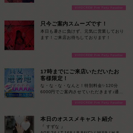
VIVIDCREW Pink Party Paradise
只今ご案内スムーズです！
本日も暑さに負けず、元気に営業しており
ます！ご来店お待ちしております！
VIVIDCREW Pink Party Paradise
17時までにご来店いただいたお
客様限定！
な・な・な・なんと！特別料金✨120分
6000円でご案内させていただきます♪通常
より長い時間女の子と楽しい時間を堪能で
VIVIDCREW Pink Party Paradise
きます！是非ご来店お待ちしております！
本日のオススメキャスト紹介
『 すずな 』
AGE 24 / T.168 / B.84(C) / W.59 / H.86