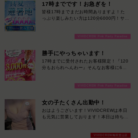
17時までです！お急ぎを！
皆様17時までまだお時間ありますよ！た
っぷり楽しみたい方は120分6000円！サク
ッと遊んで帰りたい方は60分3000円！で
ご案内可能です！！ご来店お待ちしており
VIVIDCREW Pink Party Paradise
ます！
勝手にやっちゃいます！
17時までに受付されたお客様限定！『120
分もおられへんわー』そんなお客様に60
分3000円でご案内しちゃいます！チップ
をご購入いただいても通常よりお得に楽し
VIVIDCREW Pink Party Paradise
めるチャンス！たっぷり楽しみたい方は
120分！サクッと遊んで帰りたい方は60
分！その日の予定に合わせてお選びくださ
女の子たくさん出勤中！
い！ご来店お待ちしております！
おはようございます！VIVIDCREWは本日
も元気に営業しております！本日は待ちに
待った日曜日今週たまった疲れを取りに癒
されに来てください！
VIVIDCREW梅田堂山店