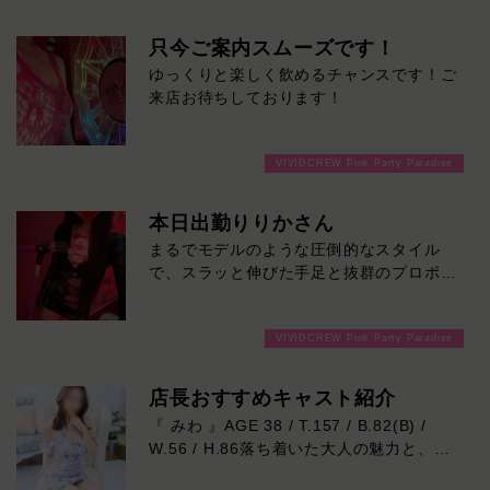
只今ご案内スムーズです！
ゆっくりと楽しく飲めるチャンスです！ご
来店お待ちしております！
VIVIDCREW Pink Party Paradise
本日出勤りりかさん
まるでモデルのような圧倒的なスタイル
で、スラッと伸びた手足と抜群のプロポー
ションは、一目見た瞬間に思わず目を奪わ
れるレベル。見た目の美しさはもちろん、
VIVIDCREW Pink Party Paradise
親しみやすい雰囲気も魅力のひとつ。初め
てのお客様でも自然と会話が弾み、心地よ
い時間を過ごしていただけます。気になる
店長おすすめキャスト紹介
方はご来店お待ちしております！
『 みわ 』AGE 38 / T.157 / B.82(B) /
W.56 / H.86落ち着いた大人の魅力と、思
わず吸い込まれそうになる印象的な瞳が魅