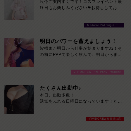
只今ご案内すぐです！コスプレイベント最
終日もお楽しみください❤お待ちしており
ます♪
Madame 2nd virgin 十三
明日のパワーを蓄えましょう！
皆様また明日から仕事が始まりますね！そ
の前にPPPで楽しく飲んで、明日からまた
頑張りませんか！只今ご案内スムーズで
す！ご来店お待ちしております！
VIVIDCREW Pink Party Paradise
たくさん出勤中♪
本日、出勤多数！
活気あふれる日曜日になっています！ただ
いま待ち時間少なく、すぐご案内可能で
す。
VIVIDCREW梅田堂山店
遊ぶなら今がチャンス！