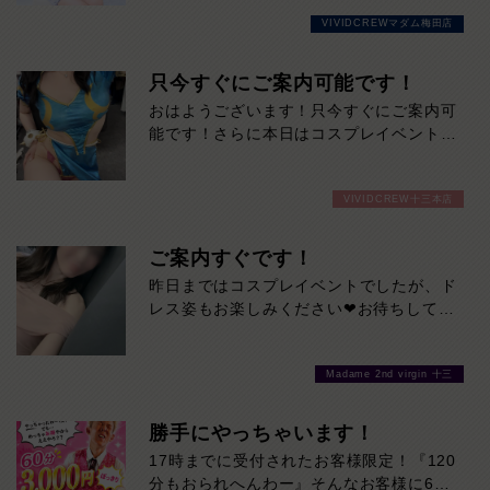
力の女性。凛とした美しさがありながら、
VIVIDCREWマダム梅田店
実際はマイペースで優しく、自然体で過ご
せる心地よさも兼ね備えています。細やか
な気配りや穏やかな雰囲気はまさに癒しそ
只今すぐにご案内可能です！
のもの。お仕事は未経験だからこその初々
おはようございます！只今すぐにご案内可
しさも、今しか味わえない特別な魅力で
能です！さらに本日はコスプレイベントも
す。会話の引き出しも豊富。飾らない笑顔
開催中！いつものドレスと一風変わったコ
と包み込むような優しさに、気づけば心を
スプレ姿をぜひ見に来てください！夏バテ
奪われること間違いなし。大人の余裕と親
VIVIDCREW十三本店
もここで癒されてひとっとび間違いなしで
しみやすさを兼ね備えた、ぜひ一度お会い
す！
していただきたい注目の女性です。本日の
ご案内すぐです！
出勤…12:00～20:00
昨日まではコスプレイベントでしたが、ド
レス姿もお楽しみください❤お待ちしてお
ります♪
Madame 2nd virgin 十三
勝手にやっちゃいます！
17時までに受付されたお客様限定！『120
分もおられへんわー』そんなお客様に60