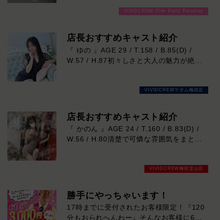
ります！
VIVIDCREW Pink Party Paradise
店長おすすめキャスト紹介
『 ゆの 』AGE 29 / T.158 / B.85(D) /
W.57 / H.87初々しさと大人の魅力が絶妙
に溶け合う、思わず応援したくなる新人キ
ャスト。お仕事は初挑戦で「ドキドキして
VIVIDCREWマダム梅田店
います！」という素直な一言も、彼女なら
ではの愛らしい魅力です。どこかトップ女
優を思わせるナチュラルな雰囲気と、見て
店長おすすめキャスト紹介
いるだけで癒される優しい笑顔に、気づけ
『 かのん 』AGE 24 / T.160 / B.83(D) /
ば心を奪われるはず。天然な性格で会話も
W.56 / H.80清楚で可憐な雰囲気をまとい
和やかに弾み、一緒に過ごす時間も心地よ
ながら、ふとした瞬間に見せる大人の色気
く楽しめます。158cmの可憐なスタイル
に思わず心を奪われる存在。落ち着いた笑
にバランスの取れたDカップボディも魅力
VIVIDCREW梅田堂山店
顔と優しい距離感で自然と癒され、気付け
的。これから人気上昇間違いなしの注目キ
ばもっと一緒にいたくなるはず。上品さと
ャストです。本日の出勤…14:00～23:00
セクシーさ、その絶妙なギャップをぜひご
勝手にやっちゃいます！
体感ください。本日の出勤…14:00～
17時までに受付されたお客様限定！『120
23:00
分もおられへんわー』そんなお客様に60