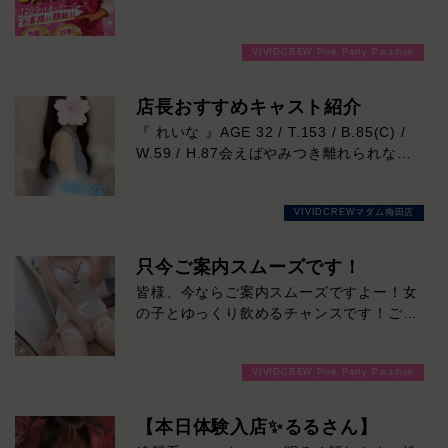
ず癒やされる方も多いはず。
分3000円でご案内しちゃいます！チップ
一人ひとりに寄り添った丁寧なおもてなし
をご購入いただいても通常よりお得に楽し
も、
VIVIDCREW Pink Party Paradise
めるチャンス！たっぷり楽しみたい方は
レイさんならではの魅力です。
120分！サクッと遊んで帰りたい方は60
楽しく心地よい時間を過ごしたい方におす
分！その日の予定に合わせてお選びくださ
店長おすすめキャスト紹介
すめ！
い！ご来店お待ちしております！
『 れいな 』AGE 32 / T.153 / B.85(C) /
気になった方は、ぜひ一度レイさんに会い
W.59 / H.87会えばやみつき離れられない
に来てください！
♡
【れいなさん】の紹介です！
VIVIDCREWマダム梅田店
当店のコンセプトぴったりの美しさが溢れ
出し、
その笑顔は全ての男性を虜にすること間違
只今ご案内スムーズです！
いなし♡
皆様、今ならご案内スムーズですよー！女
行列必至の女性になります！！！
の子とゆっくり飲めるチャンスです！ご来
お遊びはお早めに♡本日の出勤…12:00～
店お待ちしております！
20:00
VIVIDCREW Pink Party Paradise
【本日体験入店✨るるさん】