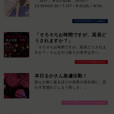
『 みわ 』本日の出勤…18:00～
23:00AGE 38 / T.157 / B.82(B) / W.56 /
H.86落ち着いた大人の魅力と、思わず吸
い込まれそうになる印象的な瞳が魅力の女
VIVIDCREWマダム梅田店
性。凛とした美しさがありながら、実際は
マイペースで優しく、自然体で過ごせる心
地よさも兼ね備えています。細やかな気配
「そろそろお時間ですが、延長ど
りや穏やかな雰囲気はまさに癒しそのも
うされますか？」
の。お仕事は未経験だからこその初々しさ
「そろそろお時間ですが、延長どうされま
も、今しか味わえない特別な魅力です。会
すか？」そんなやり取りが苦手な方へ。
話の引き出しも豊富。飾らない笑顔と包み
VIVID CREWでは、キャバクラ特有の延長
込むような優しさに、気づけば心を奪われ
VIVIDCREW梅田堂山店
交渉は一切ありません。「断りづらい…」
ること間違いなし。大人の余裕と親しみや
「女の子の前だとNOと言いにくい…」
すさを兼ね備えた、ぜひ一度お会いしてい
「気づいたら予算オーバーしていた…」そ
本日るかさん急遽出勤！
ただきたい注目の女性です。
んな心配をせず、決めた時間・予算の中で
誰もが振り返るほどの抜群の存在感に、思
気楽に楽しめます。余計な駆け引きはな
わず見惚れてしまう美しさ。
し。
それでいて実際に話してみると、気さくで
時間いっぱい楽しんだら、スッキリ終了。
親しみやすいギャップも魅力のひとつです
延長を断る気まずさゼロ。
VIVIDCREW Pink Party Paradise
♪初めて会った方でも自然と距離を縮めて
初めての方にも、安心して遊んでいただけ
くれるので、楽しい時間を過ごせること間
るシステムです。延長交渉一切なし。だか