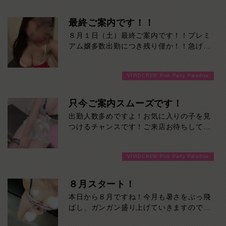
最終ご案内です！！
８月１日（土）最終ご案内です！！プレミ
アム嬢多数出勤につき残り僅か！！急げー
ーー！！
VIVIDCREW Pink Party Paradise
只今ご案内スムーズです！
出勤人数多めですよ！お気に入りの子を見
つけるチャンスです！ご来店お待ちしてお
ります！
VIVIDCREW Pink Party Paradise
８月スタート！
本日から８月ですね！今月も暑さをぶっ飛
ばし、ガンガン盛り上げていきますのでよ
ろしくお願いします！ご来店お待ちしてお