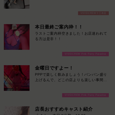
の紹介です！
26歳という若さでこんなにも色気があっ
VIVIDCREW十三本店
ていいの！？と正直私も聞いてしまいまし
た。。
業界完全未経験なので少し恥ずかしがり屋
本日最終ご案内枠！！
さんではありますが、そんなところもきっ
ラストご案内枠空きました！お店迷われて
と愛おしく思うでしょう
る方は是非！！
まさに「Top of the Top!!!!」
ゆっくりと流れる彼女との楽しい濃厚な時
間を心ゆくまでご堪能ください！本日の出
VIVIDCREW Pink Party Paradise
勤…09:00～18:00
金曜日ですよー！
PPPで楽しく飲みましょう！バンバン盛り
上げるんで、どこの店よりも楽しい事間違
いなし！ご来店お待ちしております！
VIVIDCREW Pink Party Paradise
店長おすすめキャスト紹介