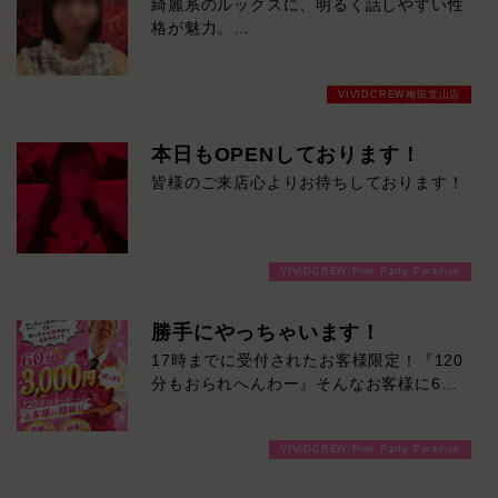
綺麗系のルックスに、明るく話しやすい性
格が魅力。
上品な雰囲気と美しいスタイルで、初対面
でも自然と惹き込まれます。本日19時30
VIVIDCREW梅田堂山店
分までの限定出勤です。
気になる方はお早めにどうぞ！
本日もOPENしております！
皆様のご来店心よりお待ちしております！
VIVIDCREW Pink Party Paradise
勝手にやっちゃいます！
17時までに受付されたお客様限定！『120
分もおられへんわー』そんなお客様に60
分3000円でご案内しちゃいます！チップ
をご購入いただいても通常よりお得に楽し
VIVIDCREW Pink Party Paradise
めるチャンス！たっぷり楽しみたい方は
120分！サクッと遊んで帰りたい方は60