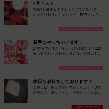
7月ラスト
皆様7月最終日ですよ！ワイワイ飲んで、
いい月終わりにしましょう！PPPでお待ち
しております！
VIVIDCREW Pink Party Paradise
勝手にやっちゃいます！
17時までに受付されたお客様限定！『120
分もおられへんわー』そんなお客様に60
分3000円でご案内しちゃいます！チップ
をご購入いただいても通常よりお得に楽し
VIVIDCREW Pink Party Paradise
めるチャンス！たっぷり楽しみたい方は
120分！サクッと遊んで帰りたい方は60
分！その日の予定に合わせてお選びくださ
本日もお待ちしております！
い！ご来店お待ちしております！
金曜日は、飲んで笑って楽しむ日！一週間
の疲れも、嫌なことも、今夜いったん忘れ
ませんか？かわいい女の子たちが、週末の
始まりを盛り上げます。今夜は当店で、最
VIVIDCREW梅田堂山店
高の金曜日を。