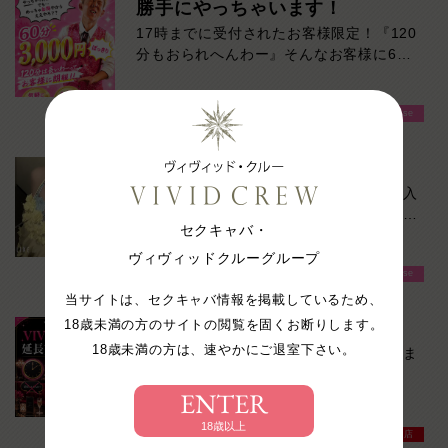
勝手にやっちゃいます！
VIVIDCREW梅田堂山店へお越しくださ
17時までに受付されたお客様限定！『120
い！
分もおられへんわー』そんなお客様に60
分3000円でご案内しちゃいます！チップ
をご購入いただいても通常よりお得に楽し
VIVIDCREW Pink Party Paradise
めるチャンス！たっぷり楽しみたい方は
120分！サクッと遊んで帰りたい方は60
分！その日の予定に合わせてお選びくださ
只今ご案内スムーズです！
い！ご来店お待ちしております！
今ならご案内スムーズですよー！お気に入
りの子を見つけるチャンスです！ご来店お
セクキャバ・
待ちしております！
ヴィヴィッドクルーグループ
VIVIDCREW Pink Party Paradise
当サイトは、セクキャバ情報を掲載しているため、
18歳未満の方のサイトの閲覧を固くお断りします。
延長交渉一切無し！
18歳未満の方は、速やかにご退室下さい。
「そろそろお時間ですが、延長どうされま
すか？」
ENTER
そんなやり取りが苦手な方へ。
18歳以上
VIVIDCREW梅田堂山店