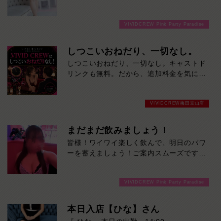
VIVIDCREW Pink Party Paradise
しつこいおねだり、一切なし。
しつこいおねだり、一切なし。キャストド
リンクも無料。だから、追加料金を気にせ
ず遊べます。VIVID CREWでは、女の子か
らのしつこいドリンクのおねだりや追加注
VIVIDCREW梅田堂山店
文の営業は一切ありません。さらに、キャ
ストドリンクは無料。「ドリンクを何杯も
頼まれて、気づいたら会計が高くなってい
まだまだ飲みましょう！
た…」そんな心配をせず、最初から最後ま
皆様！ワイワイ楽しく飲んで、明日のパワ
で安心して楽しんでいただけます。女の子
ーを蓄えましょう！ご案内スムーズですよ
との時間を楽しむために来たのに、追加料
ー！ご来店お待ちしております！
金ばかり気にするのはもったいない。
VIVID CREWは、無理なおねだりではな
VIVIDCREW Pink Party Paradise
く、会話・接客・居心地の良さで楽しんで
もらうお店です。余計な追加料金を気にせ
本日入店【ひな】さん
ず、スマートに遊びたい方へ。「思ってい
たより高かった」をなくす。それがVIVID