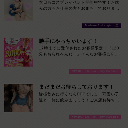
本日もコスプレイベント開催中です！お休
みの方もお仕事の方もおまちしております
❤
Madame 2nd virgin 十三
勝手にやっちゃいます！
17時までに受付されたお客様限定！『120
分もおられへんわー』そんなお客様に60
分3000円でご案内しちゃいます！チップ
をご購入いただいても通常よりお得に楽し
VIVIDCREW Pink Party Paradise
めるチャンス！たっぷり楽しみたい方は
120分！サクッと遊んで帰りたい方は60
分！その日の予定に合わせてお選びくださ
まだまだお待ちしております！
い！ご来店お待ちしております！
皆様飲みに行くならPPPでしょ！可愛い子
達と一緒に飲みましょう！ご来店お待ちし
ております！
VIVIDCREW Pink Party Paradise