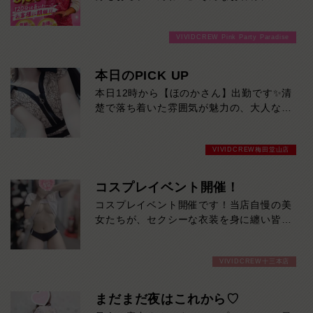
分3000円でご案内しちゃいます！チップ
をご購入いただいても通常よりお得に楽し
VIVIDCREW Pink Party Paradise
めるチャンス！たっぷり楽しみたい方は
120分！サクッと遊んで帰りたい方は60
分！その日の予定に合わせてお選びくださ
本日のPICK UP
い！ご来店お待ちしております！
本日12時から【ほのかさん】出勤です✨清
楚で落ち着いた雰囲気が魅力の、大人な女
性。上品な笑顔と穏やかな会話で、ゆった
り癒やされる時間を過ごせます。大人の色
VIVIDCREW梅田堂山店
気と親しみやすさを兼ね備えた、ほのかさ
んにぜひ会いに来てください。
コスプレイベント開催！
コスプレイベント開催です！当店自慢の美
女たちが、セクシーな衣装を身に纏い皆様
を全力で癒します！是非ご来店お待ちして
おります！期間 8/3～8/9
VIVIDCREW十三本店
まだまだ夜はこれから♡