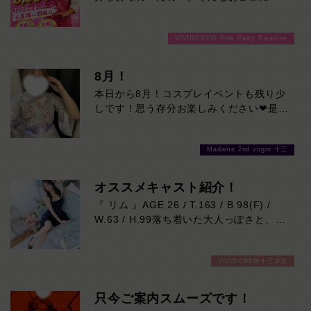
分3000円でご案内しちゃいます！チップ
をご購入いただいても通常よりお得に楽し
VIVIDCREW Pink Party Paradise
めるチャンス！たっぷり楽しみたい方は
120分！サクッと遊んで帰りたい方は60
分！その日の予定に合わせてお選びくださ
8月！
い！ご来店お待ちしております！
本日から8月！コスプレイベントも残り少
しです！思う存分お楽しみください❤是非
お待ちしております♪
Madame 2nd virgin 十三
オススメキャスト紹介！
『 リム 』AGE 26 / T.163 / B.98(F) /
W.63 / H.99落ち着いた大人っぽさと、自
然に距離を縮めてくれる親しみやすさ。
最初は“綺麗なお姉さん”という印象なの
VIVIDCREW十三本店
に、話し始めると笑顔が柔らかくて居心地
抜群。
ふとした瞬間に見せる色気とのギャップも
只今ご案内スムーズです！
魅力で、「また会いたい」が増えていくタ