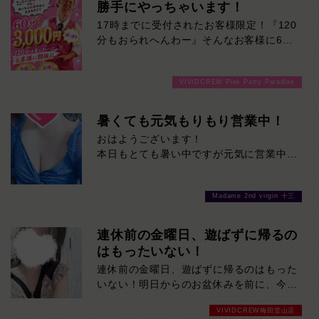
違いなし！当店自慢のS級看板娘です！ぜ
勝手にやっちゃいます！
ら最後まで気楽に楽しめる。
ひ一度、るかさんの魅力を直接体験してみ
17時までに受付されたお客様限定！『120
てください♪
分もおられへんわー』そんなお客様に60
分3000円でご案内しちゃいます！チップ
をご購入いただいても通常よりお得に楽し
VIVIDCREW Pink Party Paradise
めるチャンス！たっぷり楽しみたい方は
120分！サクッと遊んで帰りたい方は60
分！その日の予定に合わせてお選びくださ
暑くても元気もりもり営業中！
い！ご来店お待ちしております！
おはようございます！
本日もとても暑い中ですが元気に営業中で
す！
当店自慢の美女たちに癒されに来てくださ
Madame 2nd virgin 十三
い！
是非お待ちしております！
連休前の金曜日、遊ばずに帰るの
はもったいない！
連休前の金曜日、遊ばずに帰るのはもった
いない！明日からのお盆休みを前に、今夜
はいつも以上の盛り上がりが期待できま
VIVIDCREW梅田堂山店
す！魅力的なキャストが多数出勤予定！週