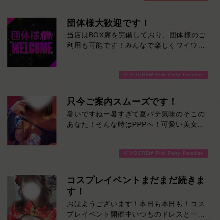
団体様大歓迎です！
当店はBOX席を完備しており、団体様のご
利用も可能です！みんなで楽しくワイワイ
盛り上がって飲みませんか！ご来店お待ち
しております
VIVIDCREW Pink Party Paradise
只今ご案内スムーズです！
暑いですねー暑すぎて夏バテ気味のそこの
あなた！そんな時はPPPへ！可愛い美女た
ちと楽しく飲めば、体のだるさなんかぶっ
飛びます！ご来店お待ちしております！
VIVIDCREW Pink Party Paradise
コスプレイベントまだまだ続きま
す！
おはようございます！本日も本日も！コス
プレイベント開催中いつものドレスと一風