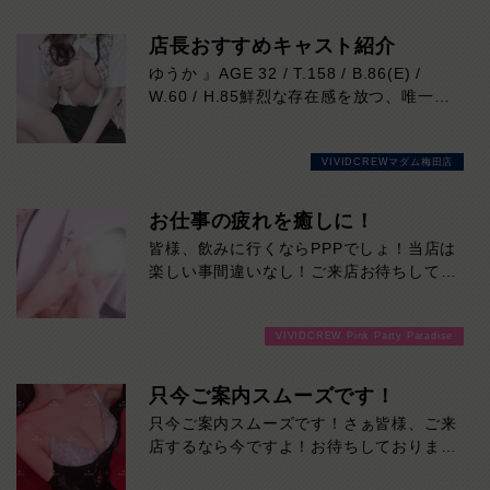
末と連休の解放感を、思いっきり楽しみま
せんか？混雑が予想されますので、お早め
店長おすすめキャスト紹介
にご来店下さい。
ゆうか 』AGE 32 / T.158 / B.86(E) /
W.60 / H.85鮮烈な存在感を放つ、唯一無
二の美貌！
VIVIDCREWといえば、『ゆうかさん』で
VIVIDCREWマダム梅田店
決まり♡
スッとした鼻筋に、シャープな輪郭で
お仕事の疲れを癒しに！
瑞々しく潤った唇、
皆様、飲みに行くならPPPでしょ！当店は
上品な顔立ちもさる事ながら、
楽しい事間違いなし！ご来店お待ちしてお
ります！
息を呑むほど、透明感のあるキメ細かな美
肌
VIVIDCREW Pink Party Paradise
綺麗な膨らみが印象的なバスト！
只今ご案内スムーズです！
視線を落とせば、細く、しなやかに
伸びる脚線美、まさに芸術品！！
只今ご案内スムーズです！さぁ皆様、ご来
店するなら今ですよ！お待ちしておりま
彼女と過ごす贅沢な時間は、お客様の心の
す！
癒しに