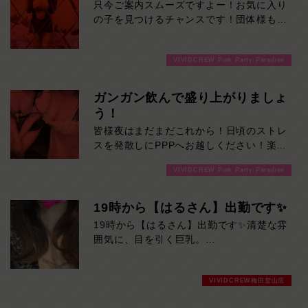
只今ご案内スムーズですよー！お気に入り
イプです。是非一度ご堪能ください！本日
の子を見つけるチャンスです！団体様も大
の出勤…09:00～23:00
歓迎です！ご来店お待ちしております！
VIVIDCREW Pink Party Paradise
ガンガン飲んで盛り上がりましょ
う！
皆様夜はまだまだこれから！日頃のストレ
スを発散しにPPPへお越しください！楽し
い事間違いなしです！ご来店お待ちしてお
VIVIDCREW Pink Party Paradise
ります！
19時から【はるさん】出勤です✨
19時から【はるさん】出勤です✨清楚な雰
囲気に、目を引く巨乳。
優しくて話しやすい癒やし系美女が、ただ
いま人気急上昇中！初めての方にもおすす
VIVIDCREW梅田堂山店
めです。
気になる方は、お早めにどうぞ！