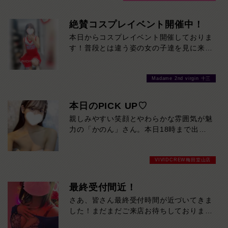
120分！サクッと遊んで帰りたい方は60
分！その日の予定に合わせてお選びくださ
絶賛コスプレイベント開催中！
い！ご来店お待ちしております！
本日からコスプレイベント開催しておりま
す！普段とは違う姿の女の子達を見に来て
ください♪おまちしております❤
Madame 2nd virgin 十三
本日のPICK UP♡
親しみやすい笑顔とやわらかな雰囲気が魅
力の「かのん」さん。本日18時まで出勤
しています。初めての方でも自然と緊張が
ほどける、近づきやすさ抜群の美人です。
VIVIDCREW梅田堂山店
気になった方は、ぜひお早めに会いに来て
ください。
最終受付間近！
さあ、皆さん最終受付時間が近づいてきま
した！まだまだご来店お待ちしておりま
す！