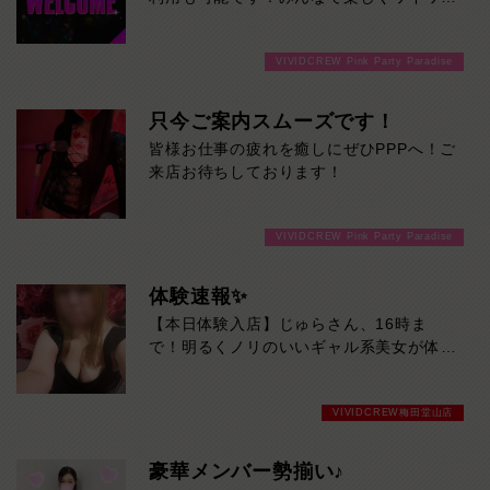
盛り上がって飲みませんか！ご来店お待ち
しております！
VIVIDCREW Pink Party Paradise
只今ご案内スムーズです！
皆様お仕事の疲れを癒しにぜひPPPへ！ご
来店お待ちしております！
VIVIDCREW Pink Party Paradise
体験速報✨
【本日体験入店】じゅらさん、16時ま
で！明るくノリのいいギャル系美女が体験
入店♡
目を引く豊満スタイルに、親しみやすい笑
VIVIDCREW梅田堂山店
顔。そのギャップからあふれる色っぽさは
必見です！一緒にいるだけで気分が上が
る、じゅらさんとの時間をお見逃しなく。
豪華メンバー勢揃い♪
本日16時までの限定出勤です！