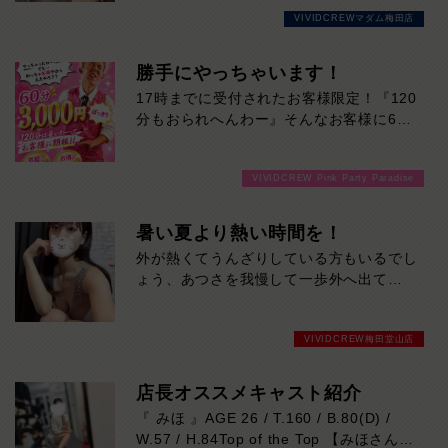
魅力のキャスト。お仕事は初挑戦ですが、
VIVIDCREWマダム梅田店
細やかな気配りと癒しの接客はまさに一級
品。華奢で女性らしいスタイルに、上品な
Dカップの美しいシルエットも目を惹きま
勝手にやっちゃいます！
す。親近感のある一面もあり、自然と会話
17時までに受付されたお客様限定！『120
が弾むこと間違いなし。飾らない人柄も彼
分もおられへんわー』そんなお客様に60
女らしい魅力です。優しく寄り添う空気感
分3000円でご案内しちゃいます！チップ
と、思わず何度も会いたくなる居心地の良
をご購入いただいても通常よりお得に楽し
さを兼ね備えた、これから人気急上昇間違
VIVIDCREW Pink Party Paradise
めるチャンス！たっぷり楽しみたい方は
いなしの注目キャストです。本日の出勤…
120分！サクッと遊んで帰りたい方は60
12:30～20:30
分！その日の予定に合わせてお選びくださ
暑い夏より熱い時間を！
い！ご来店お待ちしております！
外が熱くてうんざりしている方もいるでし
ょう、あつさを我慢して一歩外へ出て
VIVIDCREWへお越しください！暑い夏よ
り熱い時間をおととどけします！
VIVIDCREW梅田堂山店
店長オススメキャスト紹介
『 みほ 』AGE 26 / T.160 / B.80(D) /
W.57 / H.84Top of the Top 【みほさん】