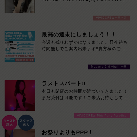
身長168cm、スラッと伸びた美脚が魅力
VIVIDCREW十三本店
的な色白モデル系。
整ったルックスとは裏腹に、とても優しく
おっとりとした癒し系の女の子です。
最高の週末にしましょう！！
業界未経験で少し緊張気味ではありますが
今週も残りわずかになりました。只今待ち
一生懸命に向き合おうとする姿が、守って
時間無しでご案内出来ます‼貴方様のご来
あげたくなる可愛さ。
店を心よりお待ちしております！最高の週
ゆっくりと心の距離が縮まる時間を楽しみ
末にしましょう！！
たい方に、ぜひおすすめです。
Madame 2nd virgin 十三
本日の出勤…11:00～23:00
ラストスパート‼
本日も閉店のお時間が近づいてきました！
まだ受付は可能です！ご来店お待ちしてお
ります！
VIVIDCREW Pink Party Paradise
お祭りよりもPPP！