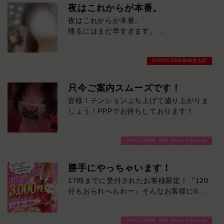
夜はこれからが本番。
夜はこれからが本番。
帰るにはまだ早すぎます。
今夜を普通に終わらせたくない方、ご来店
お待ちしております！
VIVIDCREW梅田堂山店
只今ご案内スムーズです！
皆様！テンションぶち上げて盛り上がりま
しょう！PPPでお待ちしております！
VIVIDCREW Pink Party Paradise
勝手にやっちゃいます！
17時までに受付されたお客様限定！『120
分もおられへんわー』そんなお客様に60
分3000円でご案内しちゃいます！チップ
をご購入いただいても通常よりお得に楽し
VIVIDCREW Pink Party Paradise
めるチャンス！たっぷり楽しみたい方は