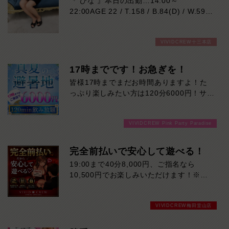
『 ひな 』本日の出勤…14:00～
CREWの安心システムです。
22:00AGE 22 / T.158 / B.84(D) / W.59 /
H.86笑顔に浮かぶ可愛いえくぼがチャー
ムポイント♪明るく元気な性格で、親しみ
VIVIDCREW十三本店
やすさも抜群！
雰囲気はTWICEのダヒョンさん似の22歳
です♡お仕事は今回が初めてなので、初々
17時までです！お急ぎを！
しさもたっぷり♪
皆様17時までまだお時間ありますよ！た
飾らない笑顔と一生懸命な姿に、思わずキ
っぷり楽しみたい方は120分6000円！サク
ュンとしてしまうはず！一緒にいるだけで
ッと遊んで帰りたい方は60分3000円！で
自然と楽しくなれる、元気いっぱいの女の
ご案内可能です！！ご来店お待ちしており
子です♡
VIVIDCREW Pink Party Paradise
ます！
完全前払いで安心して遊べる！
19:00まで40分8,000円、ご指名なら
10,500円でお楽しみいただけます！※ダ
ブル指名は別途ご指名料（2,500円）とオ
プション料（2,500円）がかかります。完
VIVIDCREW梅田堂山店
全前払いで時間内ドリンク飲み放題が無料
キャストドリンクも無料なので追加料金一
切なし！安心・安全に遊びたいなら