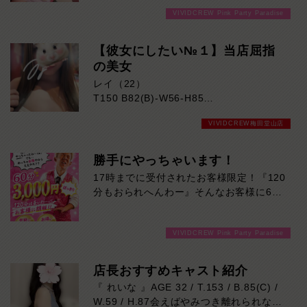
目見た瞬間に思わず目を奪われるレベル。
VIVIDCREW Pink Party Paradise
見た目の美しさはもちろん、親しみやすい
雰囲気も魅力のひとつ。初めてのお客様で
も自然と会話が弾み、心地よい時間を過ご
【彼女にしたい№１】当店屈指
していただけます。気になる方はご来店お
の美女
待ちしております！
レイ（22）
T150 B82(B)-W56-H85
VIVIDCREW梅田堂山店
明るい笑顔と人懐っこい性格が魅力のレイ
さん！
親しみやすい雰囲気で、初対面でも自然と
勝手にやっちゃいます！
会話が弾みます。
17時までに受付されたお客様限定！『120
持ち前の愛嬌とフレッシュな魅力に、思わ
分もおられへんわー』そんなお客様に60
ず癒やされる方も多いはず。
分3000円でご案内しちゃいます！チップ
一人ひとりに寄り添った丁寧なおもてなし
をご購入いただいても通常よりお得に楽し
も、
VIVIDCREW Pink Party Paradise
めるチャンス！たっぷり楽しみたい方は
レイさんならではの魅力です。
120分！サクッと遊んで帰りたい方は60
楽しく心地よい時間を過ごしたい方におす
分！その日の予定に合わせてお選びくださ
店長おすすめキャスト紹介
すめ！
い！ご来店お待ちしております！
『 れいな 』AGE 32 / T.153 / B.85(C) /
気になった方は、ぜひ一度レイさんに会い
W.59 / H.87会えばやみつき離れられない