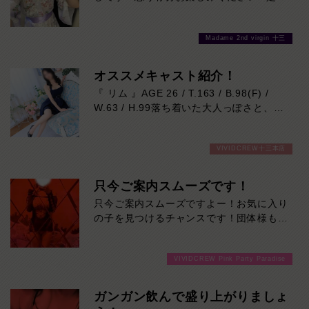
お待ちしております♪
Madame 2nd virgin 十三
オススメキャスト紹介！
『 リム 』AGE 26 / T.163 / B.98(F) /
W.63 / H.99落ち着いた大人っぽさと、自
然に距離を縮めてくれる親しみやすさ。
最初は“綺麗なお姉さん”という印象なの
VIVIDCREW十三本店
に、話し始めると笑顔が柔らかくて居心地
抜群。
ふとした瞬間に見せる色気とのギャップも
只今ご案内スムーズです！
魅力で、「また会いたい」が増えていくタ
只今ご案内スムーズですよー！お気に入り
イプです。是非一度ご堪能ください！本日
の子を見つけるチャンスです！団体様も大
の出勤…09:00～23:00
歓迎です！ご来店お待ちしております！
VIVIDCREW Pink Party Paradise
ガンガン飲んで盛り上がりましょ