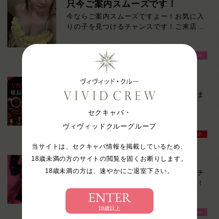
只今ご案内スムーズです！
い！ご来店お待ちしております！
今ならご案内スムーズですよー！お気に入
りの子を見つけるチャンスです！ご来店お
待ちしております！
VIVIDCREW Pink Party Paradise
延長交渉一切無し！
「そろそろお時間ですが、延長どうされま
すか？」
セクキャバ・
そんなやり取りが苦手な方へ。
ヴィヴィッドクルーグループ
VIVIDCREW梅田堂山店
VIVID CREWでは、キャバクラ特有の延長
当サイトは、セクキャバ情報を掲載しているため、
交渉は一切ありません。
18歳未満の方のサイトの閲覧を固くお断りします。
総勢10名出勤中！
18歳未満の方は、速やかにご退室下さい。
本日多数出勤中！お気に入りを見つけるチ
「断りづらい…」
ャンスです！ご来店お待ちしております！
「女の子の前だとNOと言いにくい…」
ENTER
「気づいたら予算オーバーしていた…」
18歳以上
VIVIDCREW Pink Party Paradise
そんな心配をせず、決めた時間・予算の中