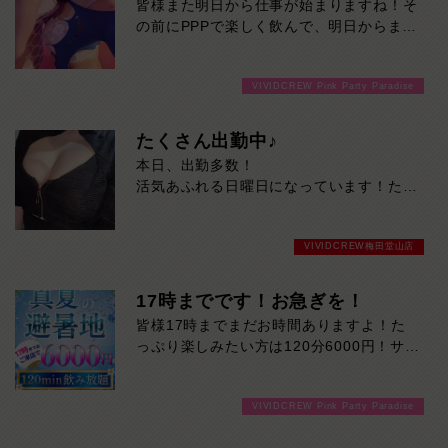
皆様また明日から仕事が始まりますね！そ
の前にPPPで楽しく飲んで、明日からまた
頑張りませんか！只今ご案内スムーズで
す！ご来店お待ちしております！
VIVIDCREW Pink Party Paradise
たくさん出勤中♪
本日、出勤多数！
活気あふれる日曜日になっています！ただ
いま待ち時間少なく、すぐご案内可能で
す。
VIVIDCREW梅田堂山店
遊ぶなら今がチャンス！
17時までです！お急ぎを！
皆様17時までまだお時間ありますよ！た
っぷり楽しみたい方は120分6000円！サク
ッと遊んで帰りたい方は60分3000円！で
ご案内可能です！！ご来店お待ちしており
VIVIDCREW Pink Party Paradise
ます！