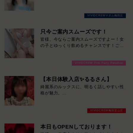
に来てください！
♡
【れいなさん】の紹介です！
VIVIDCREWマダム梅田店
当店のコンセプトぴったりの美しさが溢れ
出し、
その笑顔は全ての男性を虜にすること間違
只今ご案内スムーズです！
いなし♡
皆様、今ならご案内スムーズですよー！女
行列必至の女性になります！！！
の子とゆっくり飲めるチャンスです！ご来
お遊びはお早めに♡本日の出勤…12:00～
店お待ちしております！
20:00
VIVIDCREW Pink Party Paradise
【本日体験入店✨るるさん】
綺麗系のルックスに、明るく話しやすい性
格が魅力。
上品な雰囲気と美しいスタイルで、初対面
でも自然と惹き込まれます。本日19時30
VIVIDCREW梅田堂山店
分までの限定出勤です。
気になる方はお早めにどうぞ！
本日もOPENしております！