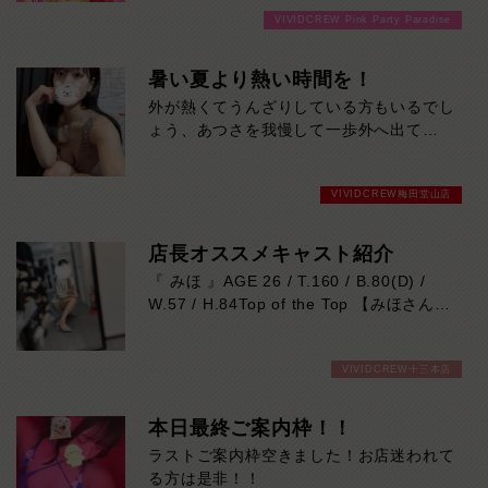
をご購入いただいても通常よりお得に楽し
さを兼ね備えた、これから人気急上昇間違
VIVIDCREW Pink Party Paradise
めるチャンス！たっぷり楽しみたい方は
いなしの注目キャストです。本日の出勤…
120分！サクッと遊んで帰りたい方は60
12:30～20:30
分！その日の予定に合わせてお選びくださ
暑い夏より熱い時間を！
い！ご来店お待ちしております！
外が熱くてうんざりしている方もいるでし
ょう、あつさを我慢して一歩外へ出て
VIVIDCREWへお越しください！暑い夏よ
り熱い時間をおととどけします！
VIVIDCREW梅田堂山店
店長オススメキャスト紹介
『 みほ 』AGE 26 / T.160 / B.80(D) /
W.57 / H.84Top of the Top 【みほさん】
の紹介です！
26歳という若さでこんなにも色気があっ
VIVIDCREW十三本店
ていいの！？と正直私も聞いてしまいまし
た。。
業界完全未経験なので少し恥ずかしがり屋
本日最終ご案内枠！！
さんではありますが、そんなところもきっ
ラストご案内枠空きました！お店迷われて
と愛おしく思うでしょう
る方は是非！！
まさに「Top of the Top!!!!」