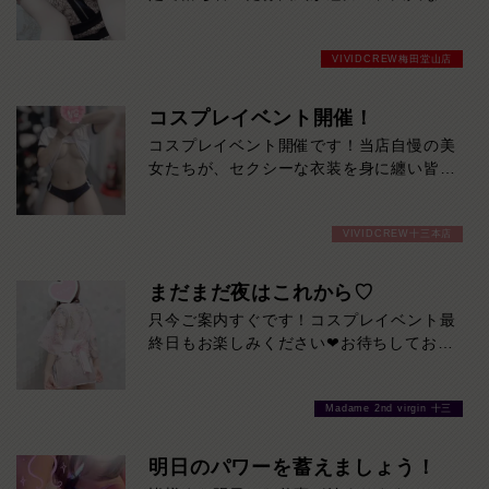
性。上品な笑顔と穏やかな会話で、ゆった
り癒やされる時間を過ごせます。大人の色
VIVIDCREW梅田堂山店
気と親しみやすさを兼ね備えた、ほのかさ
んにぜひ会いに来てください。
コスプレイベント開催！
コスプレイベント開催です！当店自慢の美
女たちが、セクシーな衣装を身に纏い皆様
を全力で癒します！是非ご来店お待ちして
おります！期間 8/3～8/9
VIVIDCREW十三本店
まだまだ夜はこれから♡
只今ご案内すぐです！コスプレイベント最
終日もお楽しみください❤お待ちしており
ます♪
Madame 2nd virgin 十三
明日のパワーを蓄えましょう！