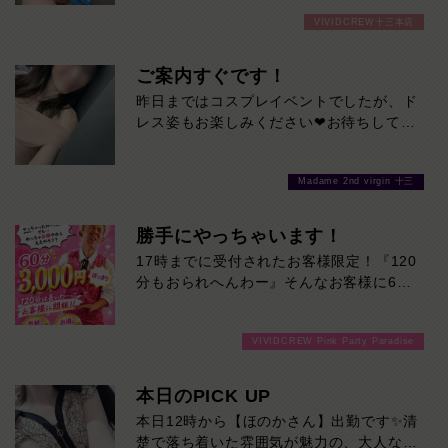
スプレ姿をぜひ見に来てください！夏バテ
奪われること間違いなし。大人の余裕と親
VIVIDCREW十三本店
もここで癒されてひとっとび間違いなしで
しみやすさを兼ね備えた、ぜひ一度お会い
す！
していただきたい注目の女性です。本日の
ご案内すぐです！
出勤…12:00～20:00
昨日まではコスプレイベントでしたが、ド
レス姿もお楽しみください❤お待ちしてお
ります♪
Madame 2nd virgin 十三
勝手にやっちゃいます！
17時までに受付されたお客様限定！『120
分もおられへんわー』そんなお客様に60
分3000円でご案内しちゃいます！チップ
をご購入いただいても通常よりお得に楽し
VIVIDCREW Pink Party Paradise
めるチャンス！たっぷり楽しみたい方は
120分！サクッと遊んで帰りたい方は60
分！その日の予定に合わせてお選びくださ
本日のPICK UP
い！ご来店お待ちしております！
本日12時から【ほのかさん】出勤です✨清
楚で落ち着いた雰囲気が魅力の、大人な女