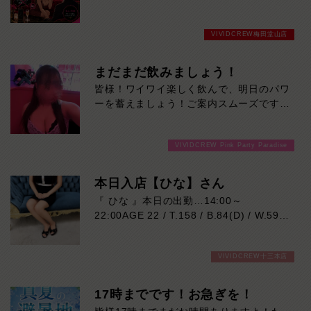
ず遊べます。VIVID CREWでは、女の子か
らのしつこいドリンクのおねだりや追加注
VIVIDCREW梅田堂山店
文の営業は一切ありません。さらに、キャ
ストドリンクは無料。「ドリンクを何杯も
頼まれて、気づいたら会計が高くなってい
まだまだ飲みましょう！
た…」そんな心配をせず、最初から最後ま
皆様！ワイワイ楽しく飲んで、明日のパワ
で安心して楽しんでいただけます。女の子
ーを蓄えましょう！ご案内スムーズですよ
との時間を楽しむために来たのに、追加料
ー！ご来店お待ちしております！
金ばかり気にするのはもったいない。
VIVID CREWは、無理なおねだりではな
VIVIDCREW Pink Party Paradise
く、会話・接客・居心地の良さで楽しんで
もらうお店です。余計な追加料金を気にせ
本日入店【ひな】さん
ず、スマートに遊びたい方へ。「思ってい
たより高かった」をなくす。それがVIVID
『 ひな 』本日の出勤…14:00～
CREWの安心システムです。
22:00AGE 22 / T.158 / B.84(D) / W.59 /
H.86笑顔に浮かぶ可愛いえくぼがチャー
ムポイント♪明るく元気な性格で、親しみ
VIVIDCREW十三本店
やすさも抜群！
雰囲気はTWICEのダヒョンさん似の22歳
です♡お仕事は今回が初めてなので、初々
17時までです！お急ぎを！
しさもたっぷり♪