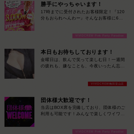
勝手にやっちゃいます！
17時までに受付されたお客様限定！『120
分もおられへんわー』そんなお客様に60
分3000円でご案内しちゃいます！チップ
をご購入いただいても通常よりお得に楽し
VIVIDCREW Pink Party Paradise
めるチャンス！たっぷり楽しみたい方は
120分！サクッと遊んで帰りたい方は60
分！その日の予定に合わせてお選びくださ
本日もお待ちしております！
い！ご来店お待ちしております！
金曜日は、飲んで笑って楽しむ日！一週間
の疲れも、嫌なことも、今夜いったん忘れ
ませんか？かわいい女の子たちが、週末の
始まりを盛り上げます。今夜は当店で、最
VIVIDCREW梅田堂山店
高の金曜日を。
団体様大歓迎です！
当店はBOX席を完備しており、団体様のご
利用も可能です！みんなで楽しくワイワイ
盛り上がって飲みませんか！ご来店お待ち
しております
VIVIDCREW Pink Party Paradise