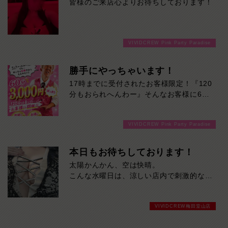
皆様のご来店心よりお待ちしております！
VIVIDCREW Pink Party Paradise
勝手にやっちゃいます！
17時までに受付されたお客様限定！『120
分もおられへんわー』そんなお客様に60
分3000円でご案内しちゃいます！チップ
をご購入いただいても通常よりお得に楽し
VIVIDCREW Pink Party Paradise
めるチャンス！たっぷり楽しみたい方は
120分！サクッと遊んで帰りたい方は60
分！その日の予定に合わせてお選びくださ
本日もお待ちしております！
い！ご来店お待ちしております！
太陽かんかん、空は快晴。
こんな水曜日は、涼しい店内で刺激的なひ
とときを。
本日も元気に営業中！今ならスムーズにご
VIVIDCREW梅田堂山店
案内可能です。