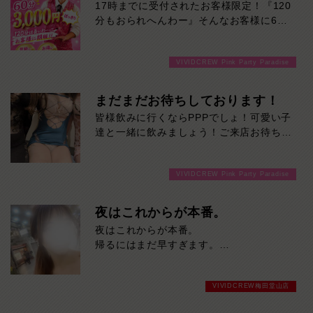
17時までに受付されたお客様限定！『120
分もおられへんわー』そんなお客様に60
分3000円でご案内しちゃいます！チップ
をご購入いただいても通常よりお得に楽し
VIVIDCREW Pink Party Paradise
めるチャンス！たっぷり楽しみたい方は
120分！サクッと遊んで帰りたい方は60
分！その日の予定に合わせてお選びくださ
まだまだお待ちしております！
い！ご来店お待ちしております！
皆様飲みに行くならPPPでしょ！可愛い子
達と一緒に飲みましょう！ご来店お待ちし
ております！
VIVIDCREW Pink Party Paradise
夜はこれからが本番。
夜はこれからが本番。
帰るにはまだ早すぎます。
今夜を普通に終わらせたくない方、ご来店
お待ちしております！
VIVIDCREW梅田堂山店