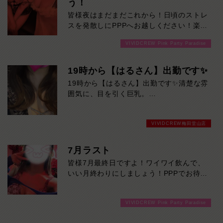
う！
皆様夜はまだまだこれから！日頃のストレ
スを発散しにPPPへお越しください！楽し
い事間違いなしです！ご来店お待ちしてお
VIVIDCREW Pink Party Paradise
ります！
19時から【はるさん】出勤です✨
19時から【はるさん】出勤です✨清楚な雰
囲気に、目を引く巨乳。
優しくて話しやすい癒やし系美女が、ただ
いま人気急上昇中！初めての方にもおすす
VIVIDCREW梅田堂山店
めです。
気になる方は、お早めにどうぞ！
7月ラスト
皆様7月最終日ですよ！ワイワイ飲んで、
いい月終わりにしましょう！PPPでお待ち
しております！
VIVIDCREW Pink Party Paradise