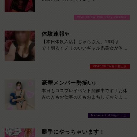
VIVIDCREW Pink Party Paradise
体験速報✨
【本日体験入店】じゅらさん、16時ま
で！明るくノリのいいギャル系美女が体験
入店♡
目を引く豊満スタイルに、親しみやすい笑
VIVIDCREW梅田堂山店
顔。そのギャップからあふれる色っぽさは
必見です！一緒にいるだけで気分が上が
る、じゅらさんとの時間をお見逃しなく。
豪華メンバー勢揃い♪
本日16時までの限定出勤です！
本日もコスプレイベント開催中です！お休
みの方もお仕事の方もおまちしております
❤
Madame 2nd virgin 十三
勝手にやっちゃいます！