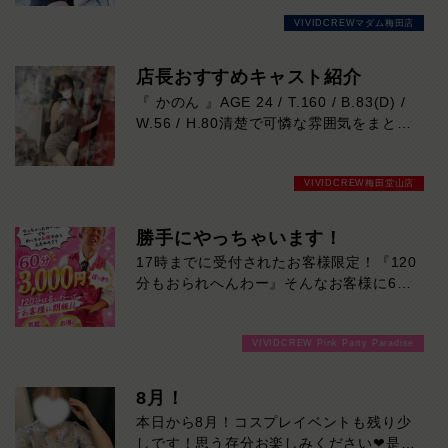
ャスト。お仕事は初挑戦で「ドキドキして
VIVIDCREWマダム梅田店
います！」という素直な一言も、彼女なら
ではの愛らしい魅力です。どこかトップ女
優を思わせるナチュラルな雰囲気と、見て
店長おすすめキャスト紹介
いるだけで癒される優しい笑顔に、気づけ
『 かのん 』AGE 24 / T.160 / B.83(D) /
ば心を奪われるはず。天然な性格で会話も
W.56 / H.80清楚で可憐な雰囲気をまとい
和やかに弾み、一緒に過ごす時間も心地よ
ながら、ふとした瞬間に見せる大人の色気
く楽しめます。158cmの可憐なスタイル
に思わず心を奪われる存在。落ち着いた笑
にバランスの取れたDカップボディも魅力
VIVIDCREW梅田堂山店
顔と優しい距離感で自然と癒され、気付け
的。これから人気上昇間違いなしの注目キ
ばもっと一緒にいたくなるはず。上品さと
ャストです。本日の出勤…14:00～23:00
セクシーさ、その絶妙なギャップをぜひご
勝手にやっちゃいます！
体感ください。本日の出勤…14:00～
17時までに受付されたお客様限定！『120
23:00
分もおられへんわー』そんなお客様に60
分3000円でご案内しちゃいます！チップ
をご購入いただいても通常よりお得に楽し
VIVIDCREW Pink Party Paradise
めるチャンス！たっぷり楽しみたい方は
120分！サクッと遊んで帰りたい方は60
分！その日の予定に合わせてお選びくださ
8月！
い！ご来店お待ちしております！
本日から8月！コスプレイベントも残り少
しです！思う存分お楽しみください❤是非