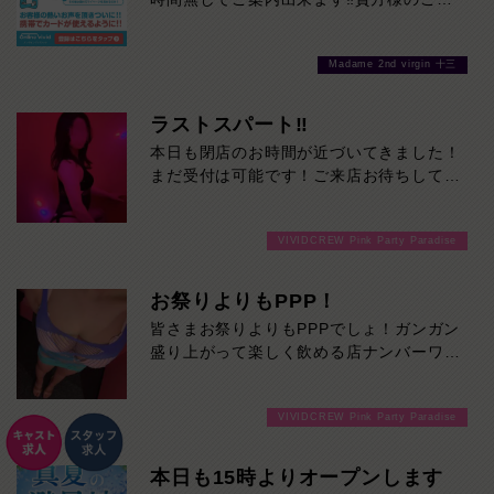
あげたくなる可愛さ。
店を心よりお待ちしております！最高の週
ゆっくりと心の距離が縮まる時間を楽しみ
末にしましょう！！
たい方に、ぜひおすすめです。
Madame 2nd virgin 十三
本日の出勤…11:00～23:00
ラストスパート‼
本日も閉店のお時間が近づいてきました！
まだ受付は可能です！ご来店お待ちしてお
ります！
VIVIDCREW Pink Party Paradise
お祭りよりもPPP！
皆さまお祭りよりもPPPでしょ！ガンガン
盛り上がって楽しく飲める店ナンバーワン
です！
VIVIDCREW Pink Party Paradise
本日も15時よりオープンします