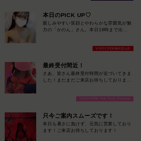
本日のPICK UP♡
親しみやすい笑顔とやわらかな雰囲気が魅
力の「かのん」さん。本日18時まで出勤
しています。初めての方でも自然と緊張が
ほどける、近づきやすさ抜群の美人です。
VIVIDCREW梅田堂山店
気になった方は、ぜひお早めに会いに来て
ください。
最終受付間近！
さあ、皆さん最終受付時間が近づいてきま
した！まだまだご来店お待ちしておりま
す！
VIVIDCREW Pink Party Paradise
只今ご案内スムーズです！
本日も暑さに負けず、元気に営業しており
ます！ご来店お待ちしております！