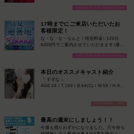
VIVIDCREW Pink Party Paradise
17時までにご来店いただいたお
客様限定！
な・な・な・なんと！特別料金✨120分
6000円でご案内させていただきます♪通常
より長い時間女の子と楽しい時間を堪能で
VIVIDCREW Pink Party Paradise
きます！是非ご来店お待ちしております！
本日のオススメキャスト紹介
『 すずな 』
AGE 24 / T.168 / B.84(C) / W.59 / H.86
身長168cm、スラッと伸びた美脚が魅力
VIVIDCREW十三本店
的な色白モデル系。
整ったルックスとは裏腹に、とても優しく
おっとりとした癒し系の女の子です。
最高の週末にしましょう！！
業界未経験で少し緊張気味ではありますが
今週も残りわずかになりました。只今待ち
一生懸命に向き合おうとする姿が、守って
時間無しでご案内出来ます‼貴方様のご来