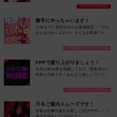
っ飛びます！ご来店お待ちしております！
VIVIDCREW梅田堂山店
勝手にやっちゃいます！
17時までに受付されたお客様限定！『120
分もおられへんわー』そんなお客様に60
分3000円でご案内しちゃいます！チップ
をご購入いただいても通常よりお得に楽し
VIVIDCREW Pink Party Paradise
めるチャンス！たっぷり楽しみたい方は
120分！サクッと遊んで帰りたい方は60
分！その日の予定に合わせてお選びくださ
PPPで盛り上がりましょう！
い！ご来店お待ちしております！
当店はBOX席を完備しており、団体様のご
利用も可能です！みんなで楽しくワイワイ
盛り上がって飲みませんか！ご来店お待ち
しております！
VIVIDCREW Pink Party Paradise
只今ご案内スムーズです！
皆様お仕事の疲れを癒しにぜひPPPへ！ご
来店お待ちしております！