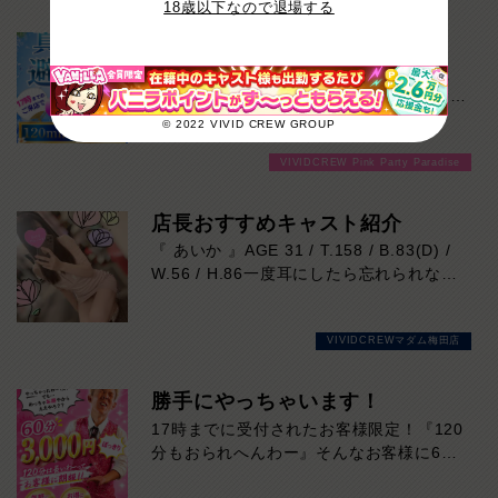
18歳以下なので退場する
で気楽に楽しめます。
17時までです！お急ぎを！
余計な駆け引きはなし。
皆様17時までまだお時間ありますよ！た
時間いっぱい楽しんだら、スッキリ終了。
っぷり楽しみたい方は120分6000円！サク
ッと遊んで帰りたい方は60分3000円！で
© 2022 VIVID CREW GROUP
延長を断る気まずさゼロ。
ご案内可能です！！ご来店お待ちしており
初めての方にも、安心して遊んでいただけ
VIVIDCREW Pink Party Paradise
ます！
るシステムです。
店長おすすめキャスト紹介
延長交渉一切なし。
『 あいか 』AGE 31 / T.158 / B.83(D) /
だから最後まで気楽に楽しめます！
W.56 / H.86一度耳にしたら忘れられな
い、心地よい博多弁と親しみやすい笑顔が
魅力のキャスト。お仕事は初挑戦ですが、
VIVIDCREWマダム梅田店
細やかな気配りと癒しの接客はまさに一級
品。華奢で女性らしいスタイルに、上品な
Dカップの美しいシルエットも目を惹きま
勝手にやっちゃいます！
す。親近感のある一面もあり、自然と会話
17時までに受付されたお客様限定！『120
が弾むこと間違いなし。飾らない人柄も彼
分もおられへんわー』そんなお客様に60
女らしい魅力です。優しく寄り添う空気感
分3000円でご案内しちゃいます！チップ
と、思わず何度も会いたくなる居心地の良