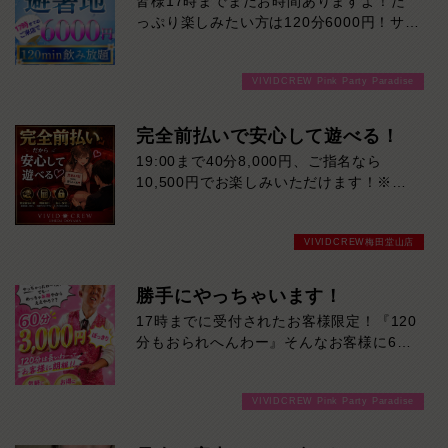
皆様17時までまだお時間ありますよ！た
飾らない笑顔と一生懸命な姿に、思わずキ
っぷり楽しみたい方は120分6000円！サク
ュンとしてしまうはず！一緒にいるだけで
ッと遊んで帰りたい方は60分3000円！で
自然と楽しくなれる、元気いっぱいの女の
ご案内可能です！！ご来店お待ちしており
子です♡
VIVIDCREW Pink Party Paradise
ます！
完全前払いで安心して遊べる！
19:00まで40分8,000円、ご指名なら
10,500円でお楽しみいただけます！※ダ
ブル指名は別途ご指名料（2,500円）とオ
プション料（2,500円）がかかります。完
VIVIDCREW梅田堂山店
全前払いで時間内ドリンク飲み放題が無料
キャストドリンクも無料なので追加料金一
切なし！安心・安全に遊びたいなら
勝手にやっちゃいます！
VIVIDCREW梅田堂山店へお越しくださ
17時までに受付されたお客様限定！『120
い！
分もおられへんわー』そんなお客様に60
分3000円でご案内しちゃいます！チップ
をご購入いただいても通常よりお得に楽し
VIVIDCREW Pink Party Paradise
めるチャンス！たっぷり楽しみたい方は
120分！サクッと遊んで帰りたい方は60
分！その日の予定に合わせてお選びくださ