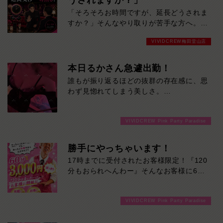
うされますか？」
の。お仕事は未経験だからこその初々しさ
「そろそろお時間ですが、延長どうされま
も、今しか味わえない特別な魅力です。会
すか？」そんなやり取りが苦手な方へ。
話の引き出しも豊富。飾らない笑顔と包み
VIVID CREWでは、キャバクラ特有の延長
込むような優しさに、気づけば心を奪われ
VIVIDCREW梅田堂山店
交渉は一切ありません。「断りづらい…」
ること間違いなし。大人の余裕と親しみや
「女の子の前だとNOと言いにくい…」
すさを兼ね備えた、ぜひ一度お会いしてい
「気づいたら予算オーバーしていた…」そ
本日るかさん急遽出勤！
ただきたい注目の女性です。
んな心配をせず、決めた時間・予算の中で
誰もが振り返るほどの抜群の存在感に、思
気楽に楽しめます。余計な駆け引きはな
わず見惚れてしまう美しさ。
し。
それでいて実際に話してみると、気さくで
時間いっぱい楽しんだら、スッキリ終了。
親しみやすいギャップも魅力のひとつです
延長を断る気まずさゼロ。
VIVIDCREW Pink Party Paradise
♪初めて会った方でも自然と距離を縮めて
初めての方にも、安心して遊んでいただけ
くれるので、楽しい時間を過ごせること間
るシステムです。延長交渉一切なし。だか
違いなし！当店自慢のS級看板娘です！ぜ
勝手にやっちゃいます！
ら最後まで気楽に楽しめる。
ひ一度、るかさんの魅力を直接体験してみ
17時までに受付されたお客様限定！『120
てください♪
分もおられへんわー』そんなお客様に60
分3000円でご案内しちゃいます！チップ
をご購入いただいても通常よりお得に楽し
VIVIDCREW Pink Party Paradise
めるチャンス！たっぷり楽しみたい方は
120分！サクッと遊んで帰りたい方は60