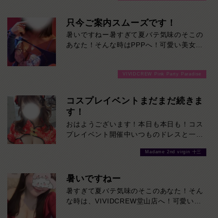
只今ご案内スムーズです！
暑いですねー暑すぎて夏バテ気味のそこの
あなた！そんな時はPPPへ！可愛い美女た
ちと楽しく飲めば、体のだるさなんかぶっ
飛びます！ご来店お待ちしております！
VIVIDCREW Pink Party Paradise
コスプレイベントまだまだ続きま
す！
おはようございます！本日も本日も！コス
プレイベント開催中いつものドレスと一風
変わった女の子たちをご堪能あれ！是非お
Madame 2nd virgin 十三
待ちしております
暑いですねー
暑すぎて夏バテ気味のそこのあなた！そん
な時は、VIVIDCREW堂山店へ！可愛い美
女たちに癒されれば、体のだるさなんかぶ