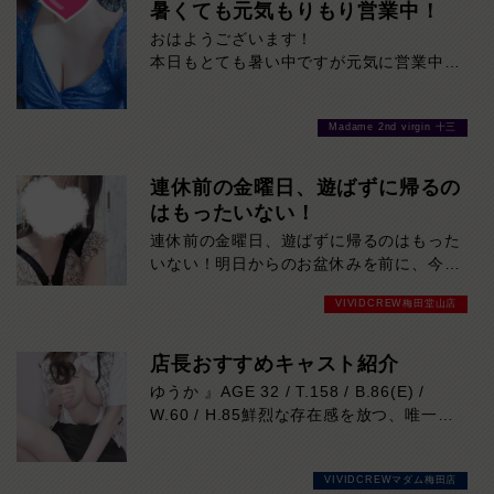
分！その日の予定に合わせてお選びくださ
暑くても元気もりもり営業中！
い！ご来店お待ちしております！
おはようございます！
本日もとても暑い中ですが元気に営業中で
す！
当店自慢の美女たちに癒されに来てくださ
Madame 2nd virgin 十三
い！
是非お待ちしております！
連休前の金曜日、遊ばずに帰るの
はもったいない！
連休前の金曜日、遊ばずに帰るのはもった
いない！明日からのお盆休みを前に、今夜
はいつも以上の盛り上がりが期待できま
VIVIDCREW梅田堂山店
す！魅力的なキャストが多数出勤予定！週
末と連休の解放感を、思いっきり楽しみま
せんか？混雑が予想されますので、お早め
店長おすすめキャスト紹介
にご来店下さい。
ゆうか 』AGE 32 / T.158 / B.86(E) /
W.60 / H.85鮮烈な存在感を放つ、唯一無
二の美貌！
VIVIDCREWといえば、『ゆうかさん』で
VIVIDCREWマダム梅田店
決まり♡