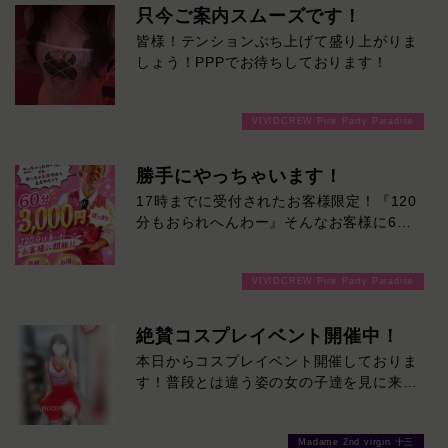
只今ご案内スムーズです！
皆様！テンションぶち上げて盛り上がりま
しょう！PPPでお待ちしております！
VIVIDCREW Pink Party Paradise
勝手にやっちゃいます！
17時までに受付されたお客様限定！『120
分もおられへんわー』そんなお客様に60
分3000円でご案内しちゃいます！チップ
をご購入いただいても通常よりお得に楽し
VIVIDCREW Pink Party Paradise
めるチャンス！たっぷり楽しみたい方は
120分！サクッと遊んで帰りたい方は60
分！その日の予定に合わせてお選びくださ
絶賛コスプレイベント開催中！
い！ご来店お待ちしております！
本日からコスプレイベント開催しておりま
す！普段とは違う姿の女の子達を見に来て
ください♪おまちしております❤
Madame 2nd virgin 十三