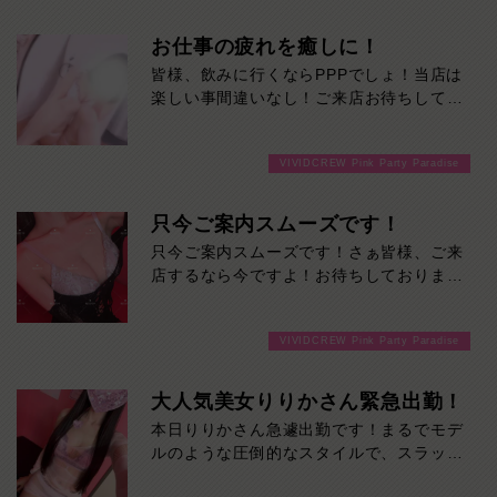
スッとした鼻筋に、シャープな輪郭で
お仕事の疲れを癒しに！
瑞々しく潤った唇、
皆様、飲みに行くならPPPでしょ！当店は
上品な顔立ちもさる事ながら、
楽しい事間違いなし！ご来店お待ちしてお
ります！
息を呑むほど、透明感のあるキメ細かな美
肌
VIVIDCREW Pink Party Paradise
綺麗な膨らみが印象的なバスト！
只今ご案内スムーズです！
視線を落とせば、細く、しなやかに
伸びる脚線美、まさに芸術品！！
只今ご案内スムーズです！さぁ皆様、ご来
店するなら今ですよ！お待ちしておりま
彼女と過ごす贅沢な時間は、お客様の心の
す！
癒しに
なること間違いないでしょう！本日の出
VIVIDCREW Pink Party Paradise
勤…12:00～20:00
大人気美女りりかさん緊急出勤！
本日りりかさん急遽出勤です！まるでモデ
ルのような圧倒的なスタイルで、スラッと
伸びた手足と抜群のプロポーションは、一