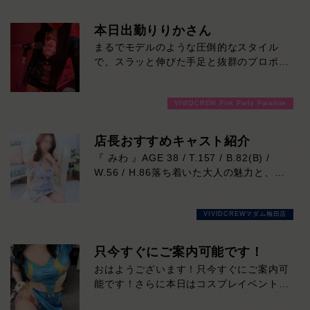
本日出勤りりかさん
まるでモデルのような圧倒的なスタイル
で、スラッと伸びた手足と抜群のプロポー
ションは、一目見た瞬間に思わず目を奪わ
れるレベル。見た目の美しさはもちろん、
VIVIDCREW Pink Party Paradise
親しみやすい雰囲気も魅力のひとつ。初め
てのお客様でも自然と会話が弾み、心地よ
い時間を過ごしていただけます。気になる
店長おすすめキャスト紹介
方はご来店お待ちしております！
『 みわ 』AGE 38 / T.157 / B.82(B) /
W.56 / H.86落ち着いた大人の魅力と、思
わず吸い込まれそうになる印象的な瞳が魅
力の女性。凛とした美しさがありながら、
VIVIDCREWマダム梅田店
実際はマイペースで優しく、自然体で過ご
せる心地よさも兼ね備えています。細やか
な気配りや穏やかな雰囲気はまさに癒しそ
只今すぐにご案内可能です！
のもの。お仕事は未経験だからこその初々
おはようございます！只今すぐにご案内可
しさも、今しか味わえない特別な魅力で
能です！さらに本日はコスプレイベントも
す。会話の引き出しも豊富。飾らない笑顔
開催中！いつものドレスと一風変わったコ
と包み込むような優しさに、気づけば心を