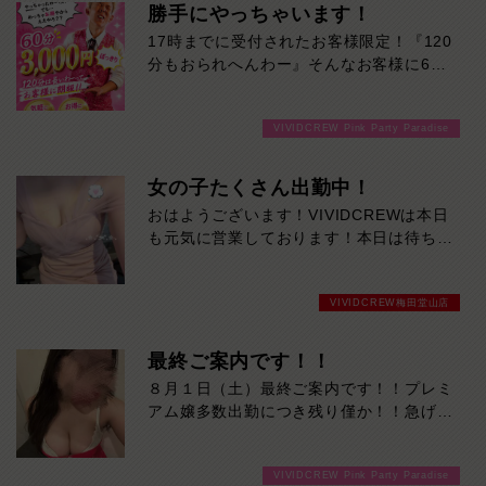
勝手にやっちゃいます！
17時までに受付されたお客様限定！『120
分もおられへんわー』そんなお客様に60
分3000円でご案内しちゃいます！チップ
をご購入いただいても通常よりお得に楽し
VIVIDCREW Pink Party Paradise
めるチャンス！たっぷり楽しみたい方は
120分！サクッと遊んで帰りたい方は60
分！その日の予定に合わせてお選びくださ
女の子たくさん出勤中！
い！ご来店お待ちしております！
おはようございます！VIVIDCREWは本日
も元気に営業しております！本日は待ちに
待った日曜日今週たまった疲れを取りに癒
されに来てください！
VIVIDCREW梅田堂山店
最終ご案内です！！
８月１日（土）最終ご案内です！！プレミ
アム嬢多数出勤につき残り僅か！！急げー
ーー！！
VIVIDCREW Pink Party Paradise