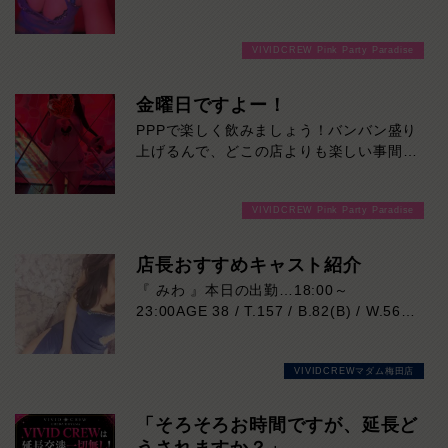
ゆっくりと流れる彼女との楽しい濃厚な時
間を心ゆくまでご堪能ください！本日の出
VIVIDCREW Pink Party Paradise
勤…09:00～18:00
金曜日ですよー！
PPPで楽しく飲みましょう！バンバン盛り
上げるんで、どこの店よりも楽しい事間違
いなし！ご来店お待ちしております！
VIVIDCREW Pink Party Paradise
店長おすすめキャスト紹介
『 みわ 』本日の出勤…18:00～
23:00AGE 38 / T.157 / B.82(B) / W.56 /
H.86落ち着いた大人の魅力と、思わず吸
い込まれそうになる印象的な瞳が魅力の女
VIVIDCREWマダム梅田店
性。凛とした美しさがありながら、実際は
マイペースで優しく、自然体で過ごせる心
地よさも兼ね備えています。細やかな気配
「そろそろお時間ですが、延長ど
りや穏やかな雰囲気はまさに癒しそのも