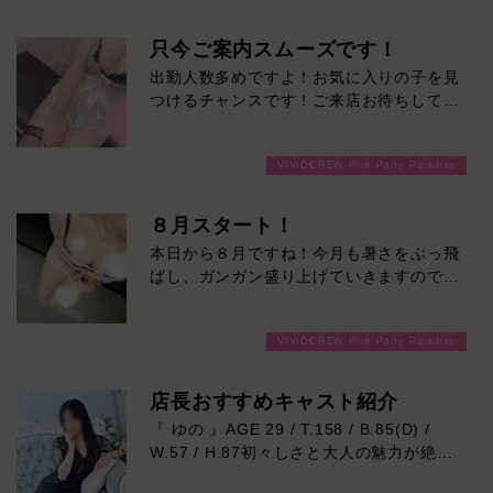
只今ご案内スムーズです！
出勤人数多めですよ！お気に入りの子を見
つけるチャンスです！ご来店お待ちしてお
ります！
VIVIDCREW Pink Party Paradise
８月スタート！
本日から８月ですね！今月も暑さをぶっ飛
ばし、ガンガン盛り上げていきますのでよ
ろしくお願いします！ご来店お待ちしてお
ります！
VIVIDCREW Pink Party Paradise
店長おすすめキャスト紹介
『 ゆの 』AGE 29 / T.158 / B.85(D) /
W.57 / H.87初々しさと大人の魅力が絶妙
に溶け合う、思わず応援したくなる新人キ