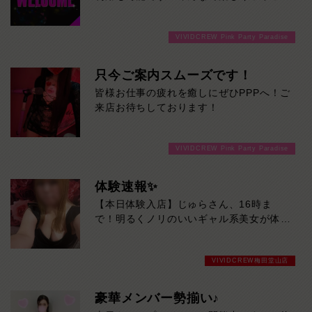
盛り上がって飲みませんか！ご来店お待ち
しております！
VIVIDCREW Pink Party Paradise
只今ご案内スムーズです！
皆様お仕事の疲れを癒しにぜひPPPへ！ご
来店お待ちしております！
VIVIDCREW Pink Party Paradise
体験速報✨
【本日体験入店】じゅらさん、16時ま
で！明るくノリのいいギャル系美女が体験
入店♡
目を引く豊満スタイルに、親しみやすい笑
VIVIDCREW梅田堂山店
顔。そのギャップからあふれる色っぽさは
必見です！一緒にいるだけで気分が上が
る、じゅらさんとの時間をお見逃しなく。
豪華メンバー勢揃い♪
本日16時までの限定出勤です！