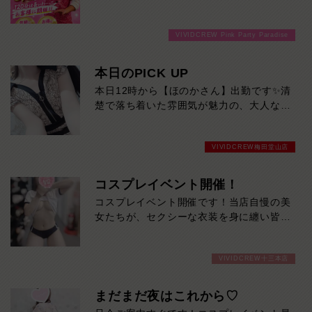
分3000円でご案内しちゃいます！チップ
をご購入いただいても通常よりお得に楽し
VIVIDCREW Pink Party Paradise
めるチャンス！たっぷり楽しみたい方は
120分！サクッと遊んで帰りたい方は60
分！その日の予定に合わせてお選びくださ
本日のPICK UP
い！ご来店お待ちしております！
本日12時から【ほのかさん】出勤です✨清
楚で落ち着いた雰囲気が魅力の、大人な女
性。上品な笑顔と穏やかな会話で、ゆった
り癒やされる時間を過ごせます。大人の色
VIVIDCREW梅田堂山店
気と親しみやすさを兼ね備えた、ほのかさ
んにぜひ会いに来てください。
コスプレイベント開催！
コスプレイベント開催です！当店自慢の美
女たちが、セクシーな衣装を身に纏い皆様
を全力で癒します！是非ご来店お待ちして
おります！期間 8/3～8/9
VIVIDCREW十三本店
まだまだ夜はこれから♡