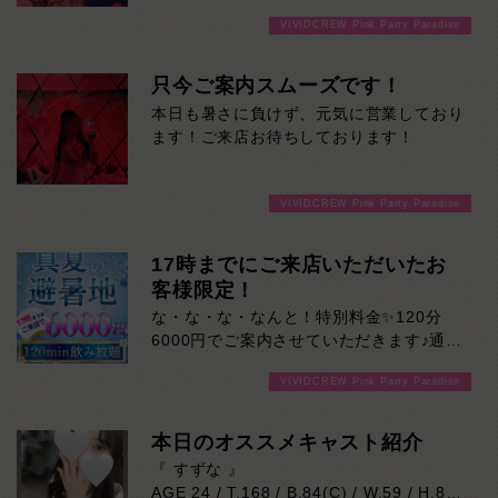
VIVIDCREW Pink Party Paradise
只今ご案内スムーズです！
本日も暑さに負けず、元気に営業しており
ます！ご来店お待ちしております！
VIVIDCREW Pink Party Paradise
17時までにご来店いただいたお
客様限定！
な・な・な・なんと！特別料金✨120分
6000円でご案内させていただきます♪通常
より長い時間女の子と楽しい時間を堪能で
VIVIDCREW Pink Party Paradise
きます！是非ご来店お待ちしております！
本日のオススメキャスト紹介
『 すずな 』
AGE 24 / T.168 / B.84(C) / W.59 / H.86