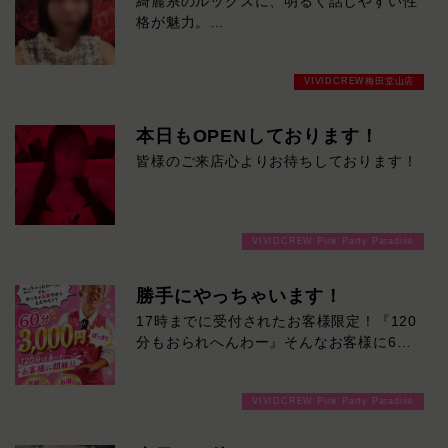
綺麗系のルックスに、明るく話しやすい性
格が魅力。
上品な雰囲気と美しいスタイルで、初対面
でも自然と惹き込まれます。本日19時30
VIVIDCREW梅田堂山店
分までの限定出勤です。
気になる方はお早めにどうぞ！
本日もOPENしております！
皆様のご来店心よりお待ちしております！
VIVIDCREW Pink Party Paradise
勝手にやっちゃいます！
17時までに受付されたお客様限定！『120
分もおられへんわー』そんなお客様に60
分3000円でご案内しちゃいます！チップ
をご購入いただいても通常よりお得に楽し
VIVIDCREW Pink Party Paradise
めるチャンス！たっぷり楽しみたい方は
120分！サクッと遊んで帰りたい方は60
分！その日の予定に合わせてお選びくださ