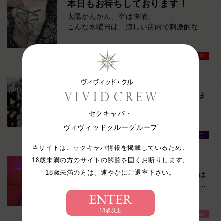
本日もお待ちしております！
い！ご来店お待ちしております！
太陽かんかん、空は快晴。
こんな水曜日は、涼しい店内で刺激的なひ
とときを。
本日も元気に営業中！今ならスムーズにご
VIVIDCREW梅田堂山店
案内可能です。
暑いですね💦
只今ご案内すぐです！暑い日が続いていま
すが、VIVIDCREWは変わらず営業中！お
セクキャバ・
待ちしております♪
ヴィヴィッドクルーグループ
Madame 2nd virgin 十三
当サイトは、セクキャバ情報を掲載しているため、
18歳未満の方のサイトの閲覧を固くお断りします。
ラストスパート‼
18歳未満の方は、速やかにご退室下さい。
さぁ、皆様！ラストスパートです！明日は
店休日です！その前にワイワイ飲みましょ
ENTER
うよ！ご来店お待ちしております！
18歳以上
VIVIDCREW Pink Party Paradise