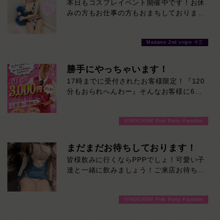
本日もコスプレイベント開催中です！お休
みの方もお仕事の方もおまちしております
❤
Madame 2nd virgin 十三
勝手にやっちゃいます！
17時までに受付されたお客様限定！『120
分もおられへんわー』そんなお客様に60
分3000円でご案内しちゃいます！チップ
をご購入いただいても通常よりお得に楽し
VIVIDCREW Pink Party Paradise
めるチャンス！たっぷり楽しみたい方は
120分！サクッと遊んで帰りたい方は60
分！その日の予定に合わせてお選びくださ
まだまだお待ちしております！
い！ご来店お待ちしております！
皆様飲みに行くならPPPでしょ！可愛い子
達と一緒に飲みましょう！ご来店お待ちし
ております！
VIVIDCREW Pink Party Paradise