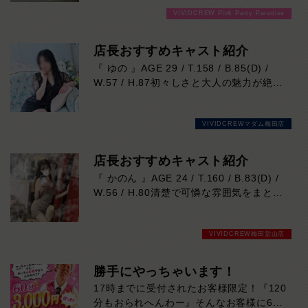
ります！
VIVIDCREW Pink Party Paradise
店長おすすめキャスト紹介
『 ゆの 』AGE 29 / T.158 / B.85(D) /
W.57 / H.87初々しさと大人の魅力が絶妙
に溶け合う、思わず応援したくなる新人キ
ャスト。お仕事は初挑戦で「ドキドキして
VIVIDCREWマダム梅田店
います！」という素直な一言も、彼女なら
ではの愛らしい魅力です。どこかトップ女
優を思わせるナチュラルな雰囲気と、見て
店長おすすめキャスト紹介
いるだけで癒される優しい笑顔に、気づけ
『 かのん 』AGE 24 / T.160 / B.83(D) /
ば心を奪われるはず。天然な性格で会話も
W.56 / H.80清楚で可憐な雰囲気をまとい
和やかに弾み、一緒に過ごす時間も心地よ
ながら、ふとした瞬間に見せる大人の色気
く楽しめます。158cmの可憐なスタイル
に思わず心を奪われる存在。落ち着いた笑
にバランスの取れたDカップボディも魅力
VIVIDCREW梅田堂山店
顔と優しい距離感で自然と癒され、気付け
的。これから人気上昇間違いなしの注目キ
ばもっと一緒にいたくなるはず。上品さと
ャストです。本日の出勤…14:00～23:00
セクシーさ、その絶妙なギャップをぜひご
勝手にやっちゃいます！
体感ください。本日の出勤…14:00～
17時までに受付されたお客様限定！『120
23:00
分もおられへんわー』そんなお客様に60