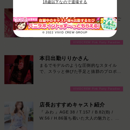
18歳以下なので退場する
只今ご案内スムーズです！
ゆっくりと楽しく飲めるチャンスです！ご
来店お待ちしております！
© 2022 VIVID CREW GROUP
VIVIDCREW Pink Party Paradise
本日出勤りりかさん
まるでモデルのような圧倒的なスタイル
で、スラッと伸びた手足と抜群のプロポー
ションは、一目見た瞬間に思わず目を奪わ
れるレベル。見た目の美しさはもちろん、
VIVIDCREW Pink Party Paradise
親しみやすい雰囲気も魅力のひとつ。初め
てのお客様でも自然と会話が弾み、心地よ
い時間を過ごしていただけます。気になる
店長おすすめキャスト紹介
方はご来店お待ちしております！
『 みわ 』AGE 38 / T.157 / B.82(B) /
W.56 / H.86落ち着いた大人の魅力と、思
わず吸い込まれそうになる印象的な瞳が魅