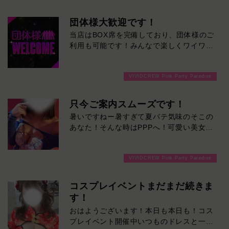
団体様大歓迎です！
当店はBOX席を完備しており、団体様のご
利用も可能です！みんなで楽しくワイワイ
盛り上がって飲みませんか！ご来店お待ち
しております
VIVIDCREW Pink Party Paradise
只今ご案内スムーズです！
暑いですねー暑すぎて夏バテ気味のそこの
あなた！そんな時はPPPへ！可愛い美女た
ちと楽しく飲めば、体のだるさなんかぶっ
飛びます！ご来店お待ちしております！
VIVIDCREW Pink Party Paradise
コスプレイベントまだまだ続きま
す！
おはようございます！本日も本日も！コス
プレイベント開催中いつものドレスと一風