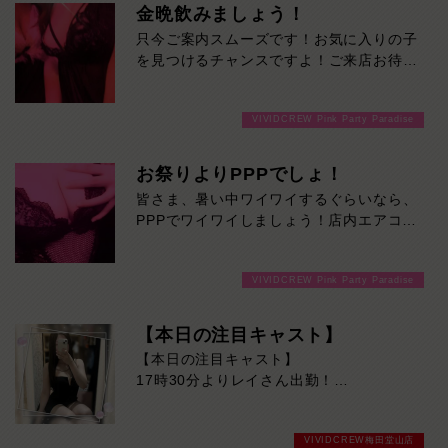
金晩飲みましょう！
只今ご案内スムーズです！お気に入りの子
を見つけるチャンスですよ！ご来店お待ち
しております！
VIVIDCREW Pink Party Paradise
お祭りよりPPPでしょ！
皆さま、暑い中ワイワイするぐらいなら、
PPPでワイワイしましょう！店内エアコン
ガンガンです！ご来店お待ちしておりま
す！
VIVIDCREW Pink Party Paradise
【本日の注目キャスト】
【本日の注目キャスト】
17時30分よりレイさん出勤！
思わず見惚れてしまう圧倒的な美貌と、大
人の色気を兼ね備えた人気キャスト。
VIVIDCREW梅田堂山店
上品な雰囲気の中にふと見せる柔らかな笑