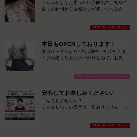
ふんわりとした柔らかい雰囲気で、初めて
会った瞬間から自然と心が和む【ななさ
ん】。誰とでもすぐに打ち解けられる親し
みやすさと、優しく包み込んでくれるよう
VIVIDCREW梅田堂山店
な包容力が彼女の大きな魅力です。気取ら
ない笑顔と居心地の良い空気感に、気づけ
ば時間を忘れてしまうはず。「癒された
本日もOPENしております！
い」「ゆっくり話したい」そんな夜にぴっ
本日オープンより7名出勤中！それぞれタ
たりの女の子です。本日は23時までの出
イプの違った女の子ばかりなので、お気に
勤となっておりますので、この機会をお見
入りの子を見つけるチャンスです！ご来店
逃しなく。
お待ちしております！
VIVIDCREW Pink Party Paradise
安心してお楽しみください♪
「延長しませんか？」
そんなしつこい営業は一切ありません。
当店は、お客様に心から楽しい時間を過ご
していただくことを第一に考えています。
VIVIDCREW梅田堂山店
・しつこい延長交渉なし