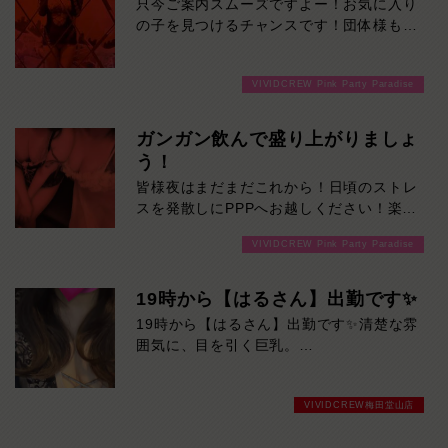
只今ご案内スムーズですよー！お気に入り
イプです。是非一度ご堪能ください！本日
の子を見つけるチャンスです！団体様も大
の出勤…09:00～23:00
歓迎です！ご来店お待ちしております！
VIVIDCREW Pink Party Paradise
ガンガン飲んで盛り上がりましょ
う！
皆様夜はまだまだこれから！日頃のストレ
スを発散しにPPPへお越しください！楽し
い事間違いなしです！ご来店お待ちしてお
VIVIDCREW Pink Party Paradise
ります！
19時から【はるさん】出勤です✨
19時から【はるさん】出勤です✨清楚な雰
囲気に、目を引く巨乳。
優しくて話しやすい癒やし系美女が、ただ
いま人気急上昇中！初めての方にもおすす
VIVIDCREW梅田堂山店
めです。
気になる方は、お早めにどうぞ！