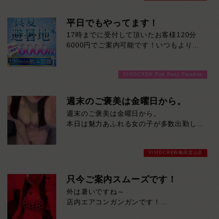
顔は、一度会えば忘れられない魅力があり
ます。
平日でもやってます！
17時までに受付して頂いたお客様120分
会話の楽しさはもちろん、隣にいるだけで
6000円でご案内可能です！いつもより長
特別な時間を感じさせてくれる存在。
い時間楽しめますよ！ご来店お待ちしてお
本日ご来店予定のお客様には、ぜひ一度お
ります！
会いいただきたいおすすめの女性です。
VIVIDCREW Pink Party Paradise
レイさんとの特別なひとときをお楽しみく
週末のご褒美は金曜日から。
ださい。
週末のご褒美は金曜日から。
本日は魅力あふれる女の子が多数出勤し、
店内はいつも以上に華やかな雰囲気でお迎
えいたします。
VIVIDCREW梅田堂山店
「仕事終わりに少し癒されたい」
「週末を楽しくスタートしたい」
そんな方にぴったりの一日。
只今ご案内スムーズです！
タイプの違う女の子が勢揃いしているの
外は暑いですね～
で、きっとお気に入りの一人が見つかるは
店内エアコンガンガンです！
ずです。
お仕事終わりの一杯はPPPでいかがです