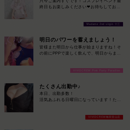
只今ご案内すぐです！コスプレイベント最
終日もお楽しみください❤お待ちしており
ます♪
Madame 2nd virgin 十三
明日のパワーを蓄えましょう！
皆様また明日から仕事が始まりますね！そ
の前にPPPで楽しく飲んで、明日からまた
頑張りませんか！只今ご案内スムーズで
す！ご来店お待ちしております！
VIVIDCREW Pink Party Paradise
たくさん出勤中♪
本日、出勤多数！
活気あふれる日曜日になっています！ただ
いま待ち時間少なく、すぐご案内可能で
す。
VIVIDCREW梅田堂山店
遊ぶなら今がチャンス！