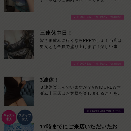
来店お待ちしております！
VIVIDCREW Pink Party Paradise
三連休中日！
皆さま飲みに行くならPPPでしょ！当店は
男女とも全員で盛り上げます！楽しい事間
違いなしです！ご来店お待ちしておりま
す！
VIVIDCREW Pink Party Paradise
3連休！
３連休楽しんでいますか？VIVIDCREWマ
ダム十三店はお客様を楽しませることをお
約束します！おまちしております❤
Madame 2nd virgin 十三
17時までにご来店いただいたお