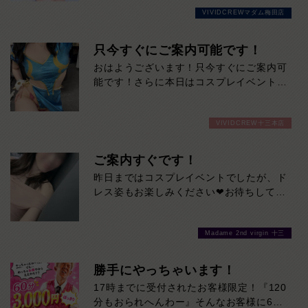
力の女性。凛とした美しさがありながら、
VIVIDCREWマダム梅田店
実際はマイペースで優しく、自然体で過ご
せる心地よさも兼ね備えています。細やか
な気配りや穏やかな雰囲気はまさに癒しそ
只今すぐにご案内可能です！
のもの。お仕事は未経験だからこその初々
おはようございます！只今すぐにご案内可
しさも、今しか味わえない特別な魅力で
能です！さらに本日はコスプレイベントも
す。会話の引き出しも豊富。飾らない笑顔
開催中！いつものドレスと一風変わったコ
と包み込むような優しさに、気づけば心を
スプレ姿をぜひ見に来てください！夏バテ
奪われること間違いなし。大人の余裕と親
VIVIDCREW十三本店
もここで癒されてひとっとび間違いなしで
しみやすさを兼ね備えた、ぜひ一度お会い
す！
していただきたい注目の女性です。本日の
ご案内すぐです！
出勤…12:00～20:00
昨日まではコスプレイベントでしたが、ド
レス姿もお楽しみください❤お待ちしてお
ります♪
Madame 2nd virgin 十三
勝手にやっちゃいます！
17時までに受付されたお客様限定！『120
分もおられへんわー』そんなお客様に60