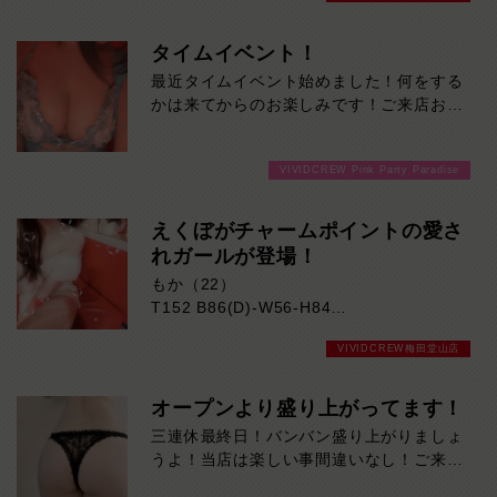
格は、
一緒にいるだけで心がほっと安らぐほど。
タイムイベント！
そして彼女の大きな魅力は、
最近タイムイベント始めました！何をする
思わず目を奪われる抜群のスタイル。
かは来てからのお楽しみです！ご来店お待
自慢の豊かなバストと包み込むような優し
ちしております！
さで、
あなたを特別な時間へと誘います。
VIVIDCREW Pink Party Paradise
優しく寄り添う会話、温かな笑顔、
そして安心感のある包容力。
えくぼがチャームポイントの愛さ
気づけば「また会いたい」と思ってしま
れガールが登場！
う、
そんな魅力を持った女の子です。
もか（22）
今だけの新人期間をお見逃しなく。
T152 B86(D)-W56-H84
ぜひ一度、ななさんに会いにお越しくださ
い！
VIVIDCREW梅田堂山店
思わず目を奪われる、えくぼがチャームポ
イントの愛されガールが登場！
天使のような笑顔はまさに反則級。
オープンより盛り上がってます！
その無邪気な微笑みに、気づけば心を撃ち
三連休最終日！バンバン盛り上がりましょ
抜かれてしまうはず…。
うよ！当店は楽しい事間違いなし！ご来店
さらに抜群の愛嬌と親しみやすさで、初対
お待ちしております！
面でも自然と距離が縮まります。