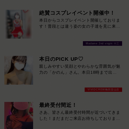
120分！サクッと遊んで帰りたい方は60
分！その日の予定に合わせてお選びくださ
絶賛コスプレイベント開催中！
い！ご来店お待ちしております！
本日からコスプレイベント開催しておりま
す！普段とは違う姿の女の子達を見に来て
ください♪おまちしております❤
Madame 2nd virgin 十三
本日のPICK UP♡
親しみやすい笑顔とやわらかな雰囲気が魅
力の「かのん」さん。本日18時まで出勤
しています。初めての方でも自然と緊張が
ほどける、近づきやすさ抜群の美人です。
VIVIDCREW梅田堂山店
気になった方は、ぜひお早めに会いに来て
ください。
最終受付間近！
さあ、皆さん最終受付時間が近づいてきま
した！まだまだご来店お待ちしておりま
す！