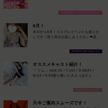
分3000円でご案内しちゃいます！チップ
をご購入いただいても通常よりお得に楽し
VIVIDCREW Pink Party Paradise
めるチャンス！たっぷり楽しみたい方は
120分！サクッと遊んで帰りたい方は60
分！その日の予定に合わせてお選びくださ
8月！
い！ご来店お待ちしております！
本日から8月！コスプレイベントも残り少
しです！思う存分お楽しみください❤是非
お待ちしております♪
Madame 2nd virgin 十三
オススメキャスト紹介！
『 リム 』AGE 26 / T.163 / B.98(F) /
W.63 / H.99落ち着いた大人っぽさと、自
然に距離を縮めてくれる親しみやすさ。
最初は“綺麗なお姉さん”という印象なの
VIVIDCREW十三本店
に、話し始めると笑顔が柔らかくて居心地
抜群。
ふとした瞬間に見せる色気とのギャップも
只今ご案内スムーズです！
魅力で、「また会いたい」が増えていくタ