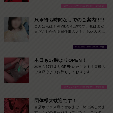
か！
金曜日だからこその特別な盛り上がりを、
VIVIDCREW Pink Party Paradise
ご来店お待ちしております！
ぜひ当店でお楽しみください。
ご来店お待ちしております。
只今待ち時間なしでのご案内!!!!!
こんばんは！VIVIDCREWです。夜はまだ
まだこれから明日仕事の人も、お休みの方
も木曜の夜を一緒に楽しみましょう！是非
お待ちしております❤
Madame 2nd virgin 十三
本日も17時よりOPEN！
本日も17時よりOPENいたします！皆様の
ご来店心よりお待ちしております！
VIVIDCREW Pink Party Paradise
団体様大歓迎です！
当店ボックス席で皆さまご一緒に楽しめま
す！ただのキャバクラではなく、エンター