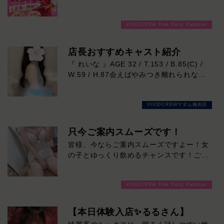
分3000円でご案内しちゃいます！チップ
をご購入いただいても通常よりお得に楽し
VIVIDCREW Pink Party Paradise
めるチャンス！たっぷり楽しみたい方は
120分！サクッと遊んで帰りたい方は60
分！その日の予定に合わせてお選びくださ
店長おすすめキャスト紹介
い！ご来店お待ちしております！
『 れいな 』AGE 32 / T.153 / B.85(C) /
W.59 / H.87会えばやみつき離れられない
♡
【れいなさん】の紹介です！
VIVIDCREWマダム梅田店
当店のコンセプトぴったりの美しさが溢れ
出し、
その笑顔は全ての男性を虜にすること間違
只今ご案内スムーズです！
いなし♡
皆様、今ならご案内スムーズですよー！女
行列必至の女性になります！！！
の子とゆっくり飲めるチャンスです！ご来
お遊びはお早めに♡本日の出勤…12:00～
店お待ちしております！
20:00
VIVIDCREW Pink Party Paradise
【本日体験入店✨るるさん】