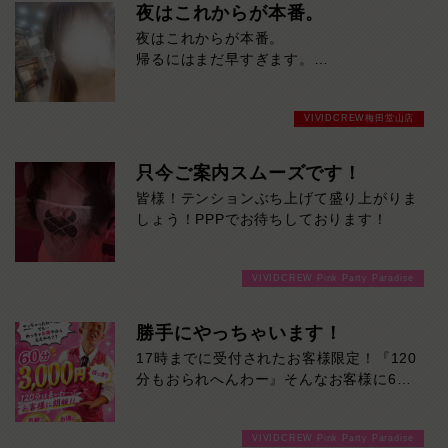
夜はこれからが本番。
夜はこれからが本番。
帰るにはまだ早すぎます。
今夜を普通に終わらせたくない方、ご来店
お待ちしております！
VIVIDCREW梅田堂山店
只今ご案内スムーズです！
皆様！テンションぶち上げて盛り上がりま
しょう！PPPでお待ちしております！
VIVIDCREW Pink Party Paradise
勝手にやっちゃいます！
17時までに受付されたお客様限定！『120
分もおられへんわー』そんなお客様に60
分3000円でご案内しちゃいます！チップ
をご購入いただいても通常よりお得に楽し
VIVIDCREW Pink Party Paradise
めるチャンス！たっぷり楽しみたい方は