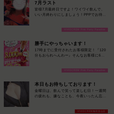
7月ラスト
皆様7月最終日ですよ！ワイワイ飲んで、
いい月終わりにしましょう！PPPでお待ち
しております！
VIVIDCREW Pink Party Paradise
勝手にやっちゃいます！
17時までに受付されたお客様限定！『120
分もおられへんわー』そんなお客様に60
分3000円でご案内しちゃいます！チップ
をご購入いただいても通常よりお得に楽し
VIVIDCREW Pink Party Paradise
めるチャンス！たっぷり楽しみたい方は
120分！サクッと遊んで帰りたい方は60
分！その日の予定に合わせてお選びくださ
本日もお待ちしております！
い！ご来店お待ちしております！
金曜日は、飲んで笑って楽しむ日！一週間
の疲れも、嫌なことも、今夜いったん忘れ
ませんか？かわいい女の子たちが、週末の
始まりを盛り上げます。今夜は当店で、最
VIVIDCREW梅田堂山店
高の金曜日を。