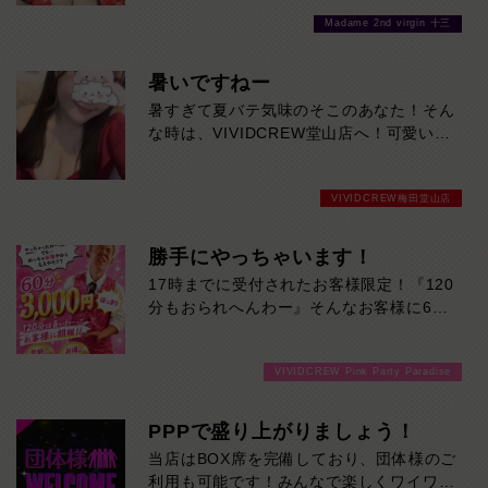
変わった女の子たちをご堪能あれ！是非お
Madame 2nd virgin 十三
待ちしております
暑いですねー
暑すぎて夏バテ気味のそこのあなた！そん
な時は、VIVIDCREW堂山店へ！可愛い美
女たちに癒されれば、体のだるさなんかぶ
っ飛びます！ご来店お待ちしております！
VIVIDCREW梅田堂山店
勝手にやっちゃいます！
17時までに受付されたお客様限定！『120
分もおられへんわー』そんなお客様に60
分3000円でご案内しちゃいます！チップ
をご購入いただいても通常よりお得に楽し
VIVIDCREW Pink Party Paradise
めるチャンス！たっぷり楽しみたい方は
120分！サクッと遊んで帰りたい方は60
分！その日の予定に合わせてお選びくださ
PPPで盛り上がりましょう！
い！ご来店お待ちしております！
当店はBOX席を完備しており、団体様のご
利用も可能です！みんなで楽しくワイワイ