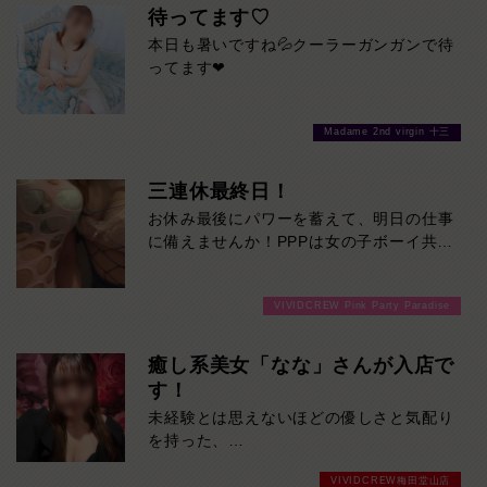
・女の子からの指名要求なし
待ってます♡
・レディースドリンクのおねだりなし
本日も暑いですね💦クーラーガンガンで待
・安心の明朗会計
ってます❤
・完全前払い制だから追加料金の心配なし
お客様のペースでゆっくり楽しめる環境を
Madame 2nd virgin 十三
ご用意しております。
「夜のお店は営業が苦手…」
三連休最終日！
「気軽に飲んで楽しみたい…」
そんな方にこそ選ばれているお店です。
お休み最後にパワーを蓄えて、明日の仕事
かわいい女の子との楽しい時間を、ストレ
に備えませんか！PPPは女の子ボーイ共に
スなくお楽しみください。
お客様を楽しませます！ご来店お待ちして
おります！
VIVIDCREW Pink Party Paradise
癒し系美女「なな」さんが入店で
す！
未経験とは思えないほどの優しさと気配り
を持った、
癒し系美女「なな」さんが入店です！
VIVIDCREW梅田堂山店
誰かのために自然と行動できる献身的な性