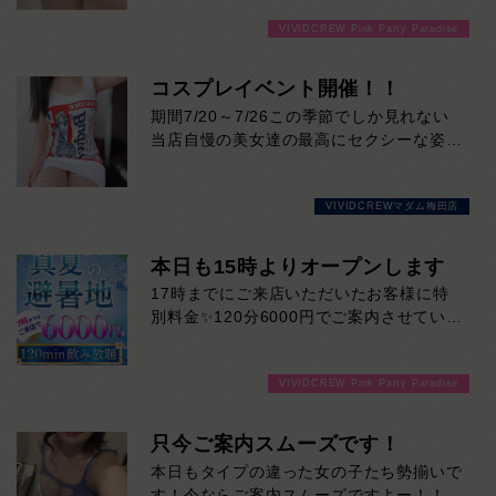
癒しとトキメキを同時に味わえる、今注目
VIVIDCREW Pink Party Paradise
の女の子です！
コスプレイベント開催！！
この魅力は実際に会ってこそ伝わるもの。
ぜひ一度、彼女に会いに来てください！！
期間7/20～7/26この季節でしか見れない
当店自慢の美女達の最高にセクシーな姿で
酷暑も忘れて至福のひとときを。
VIVIDCREWマダム梅田店
本日も15時よりオープンします
17時までにご来店いただいたお客様に特
別料金✨120分6000円でご案内させていた
だきます♪通常より長い時間女の子と楽し
い時間を堪能できます！是非ご来店お待ち
VIVIDCREW Pink Party Paradise
しております！
只今ご案内スムーズです！
本日もタイプの違った女の子たち勢揃いで
す！今ならご案内スムーズですよー！！ご