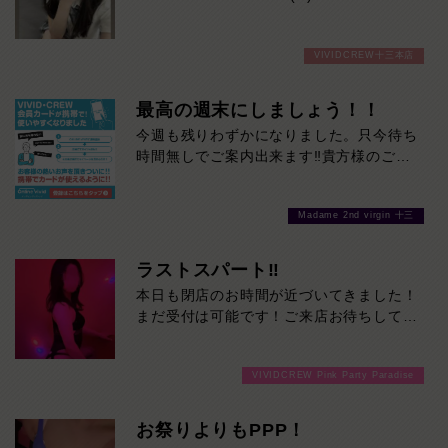
身長168cm、スラッと伸びた美脚が魅力
VIVIDCREW十三本店
的な色白モデル系。
整ったルックスとは裏腹に、とても優しく
おっとりとした癒し系の女の子です。
最高の週末にしましょう！！
業界未経験で少し緊張気味ではありますが
今週も残りわずかになりました。只今待ち
一生懸命に向き合おうとする姿が、守って
時間無しでご案内出来ます‼貴方様のご来
あげたくなる可愛さ。
店を心よりお待ちしております！最高の週
ゆっくりと心の距離が縮まる時間を楽しみ
末にしましょう！！
たい方に、ぜひおすすめです。
Madame 2nd virgin 十三
本日の出勤…11:00～23:00
ラストスパート‼
本日も閉店のお時間が近づいてきました！
まだ受付は可能です！ご来店お待ちしてお
ります！
VIVIDCREW Pink Party Paradise
お祭りよりもPPP！