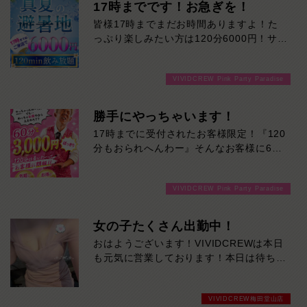
17時までです！お急ぎを！
皆様17時までまだお時間ありますよ！た
っぷり楽しみたい方は120分6000円！サク
ッと遊んで帰りたい方は60分3000円！で
ご案内可能です！！ご来店お待ちしており
VIVIDCREW Pink Party Paradise
ます！
勝手にやっちゃいます！
17時までに受付されたお客様限定！『120
分もおられへんわー』そんなお客様に60
分3000円でご案内しちゃいます！チップ
をご購入いただいても通常よりお得に楽し
VIVIDCREW Pink Party Paradise
めるチャンス！たっぷり楽しみたい方は
120分！サクッと遊んで帰りたい方は60
分！その日の予定に合わせてお選びくださ
女の子たくさん出勤中！
い！ご来店お待ちしております！
おはようございます！VIVIDCREWは本日
も元気に営業しております！本日は待ちに
待った日曜日今週たまった疲れを取りに癒
されに来てください！
VIVIDCREW梅田堂山店