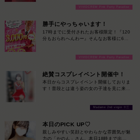
VIVIDCREW Pink Party Paradise
勝手にやっちゃいます！
17時までに受付されたお客様限定！『120
分もおられへんわー』そんなお客様に60
分3000円でご案内しちゃいます！チップ
をご購入いただいても通常よりお得に楽し
VIVIDCREW Pink Party Paradise
めるチャンス！たっぷり楽しみたい方は
120分！サクッと遊んで帰りたい方は60
分！その日の予定に合わせてお選びくださ
絶賛コスプレイベント開催中！
い！ご来店お待ちしております！
本日からコスプレイベント開催しておりま
す！普段とは違う姿の女の子達を見に来て
ください♪おまちしております❤
Madame 2nd virgin 十三
本日のPICK UP♡
親しみやすい笑顔とやわらかな雰囲気が魅
力の「かのん」さん。本日18時まで出勤