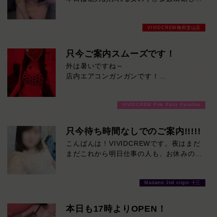
店内はいつも以上に華やかな雰囲気でお迎
えいたします。
VIVIDCREW梅田堂山店
「仕事終わりに少し癒されたい」
「週末を楽しくスタートしたい」
そんな方にぴったりの一日。
只今ご案内スムーズです！
タイプの違う女の子が勢揃いしているの
外は暑いですね～
で、きっとお気に入りの一人が見つかるは
店内エアコンガンガンです！
ずです。
お仕事終わりの一杯はPPPでいかがです
か！
金曜日だからこその特別な盛り上がりを、
VIVIDCREW Pink Party Paradise
ご来店お待ちしております！
ぜひ当店でお楽しみください。
ご来店お待ちしております。
只今待ち時間なしでのご案内!!!!!
こんばんは！VIVIDCREWです。夜はまだ
まだこれから明日仕事の人も、お休みの方
も木曜の夜を一緒に楽しみましょう！是非
お待ちしております❤
Madame 2nd virgin 十三
本日も17時よりOPEN！