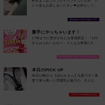
昨日まではコスプレイベントでしたが、ド
レス姿もお楽しみください❤お待ちしてお
ります♪
Madame 2nd virgin 十三
勝手にやっちゃいます！
17時までに受付されたお客様限定！『120
分もおられへんわー』そんなお客様に60
分3000円でご案内しちゃいます！チップ
をご購入いただいても通常よりお得に楽し
VIVIDCREW Pink Party Paradise
めるチャンス！たっぷり楽しみたい方は
120分！サクッと遊んで帰りたい方は60
分！その日の予定に合わせてお選びくださ
本日のPICK UP
い！ご来店お待ちしております！
本日12時から【ほのかさん】出勤です✨清
楚で落ち着いた雰囲気が魅力の、大人な女
性。上品な笑顔と穏やかな会話で、ゆった
り癒やされる時間を過ごせます。大人の色
VIVIDCREW梅田堂山店
気と親しみやすさを兼ね備えた、ほのかさ
んにぜひ会いに来てください。