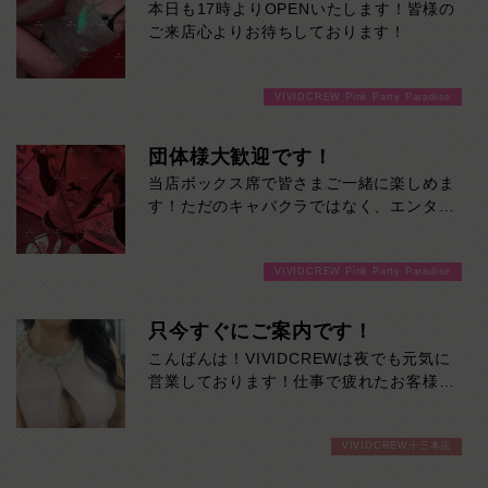
本日も17時よりOPENいたします！皆様の
ご来店心よりお待ちしております！
VIVIDCREW Pink Party Paradise
団体様大歓迎です！
当店ボックス席で皆さまご一緒に楽しめま
す！ただのキャバクラではなく、エンター
テインメントキャバクラです！楽しい事間
違いなし！ご来店お待ちしております！
VIVIDCREW Pink Party Paradise
只今すぐにご案内です！
こんばんは！VIVIDCREWは夜でも元気に
営業しております！仕事で疲れたお客様
も、一週間の中日ですが癒されに来てくだ
さい！
VIVIDCREW十三本店