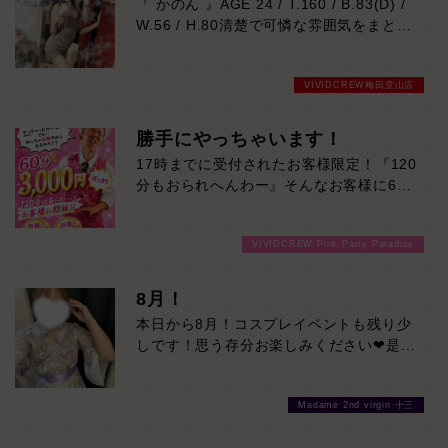
『 かのん 』AGE 24 / T.160 / B.83(D) /
ば心を奪われるはず。天然な性格で会話も
W.56 / H.80清楚で可憐な雰囲気をまとい
和やかに弾み、一緒に過ごす時間も心地よ
ながら、ふとした瞬間に見せる大人の色気
く楽しめます。158cmの可憐なスタイル
に思わず心を奪われる存在。落ち着いた笑
にバランスの取れたDカップボディも魅力
VIVIDCREW梅田堂山店
顔と優しい距離感で自然と癒され、気付け
的。これから人気上昇間違いなしの注目キ
ばもっと一緒にいたくなるはず。上品さと
ャストです。本日の出勤…14:00～23:00
セクシーさ、その絶妙なギャップをぜひご
勝手にやっちゃいます！
体感ください。本日の出勤…14:00～
17時までに受付されたお客様限定！『120
23:00
分もおられへんわー』そんなお客様に60
分3000円でご案内しちゃいます！チップ
をご購入いただいても通常よりお得に楽し
VIVIDCREW Pink Party Paradise
めるチャンス！たっぷり楽しみたい方は
120分！サクッと遊んで帰りたい方は60
分！その日の予定に合わせてお選びくださ
8月！
い！ご来店お待ちしております！
本日から8月！コスプレイベントも残り少
しです！思う存分お楽しみください❤是非
お待ちしております♪
Madame 2nd virgin 十三