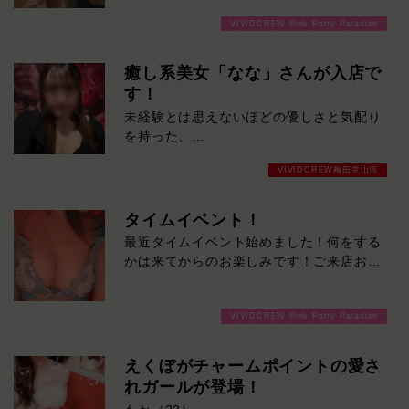
おります！
VIVIDCREW Pink Party Paradise
癒し系美女「なな」さんが入店で
す！
未経験とは思えないほどの優しさと気配り
を持った、
癒し系美女「なな」さんが入店です！
VIVIDCREW梅田堂山店
誰かのために自然と行動できる献身的な性
格は、
一緒にいるだけで心がほっと安らぐほど。
タイムイベント！
そして彼女の大きな魅力は、
最近タイムイベント始めました！何をする
思わず目を奪われる抜群のスタイル。
かは来てからのお楽しみです！ご来店お待
自慢の豊かなバストと包み込むような優し
ちしております！
さで、
あなたを特別な時間へと誘います。
VIVIDCREW Pink Party Paradise
優しく寄り添う会話、温かな笑顔、
そして安心感のある包容力。
えくぼがチャームポイントの愛さ
気づけば「また会いたい」と思ってしま
れガールが登場！
う、
そんな魅力を持った女の子です。