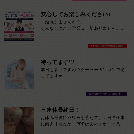
安心してお楽しみください♪
「延長しませんか？」
そんなしつこい営業は一切ありません。
当店は、お客様に心から楽しい時間を過ご
していただくことを第一に考えています。
VIVIDCREW梅田堂山店
・しつこい延長交渉なし
・女の子からの指名要求なし
待ってます♡
・レディースドリンクのおねだりなし
本日も暑いですね💦クーラーガンガンで待
・安心の明朗会計
ってます❤
・完全前払い制だから追加料金の心配なし
お客様のペースでゆっくり楽しめる環境を
Madame 2nd virgin 十三
ご用意しております。
「夜のお店は営業が苦手…」
三連休最終日！
「気軽に飲んで楽しみたい…」
そんな方にこそ選ばれているお店です。
お休み最後にパワーを蓄えて、明日の仕事
かわいい女の子との楽しい時間を、ストレ
に備えませんか！PPPは女の子ボーイ共に
スなくお楽しみください。
お客様を楽しませます！ご来店お待ちして