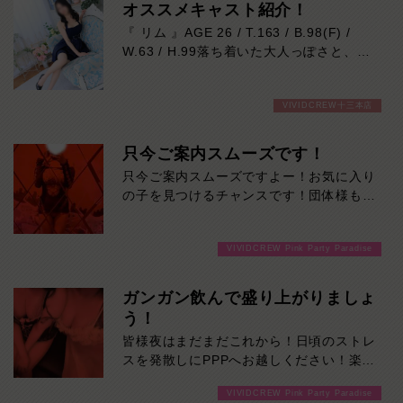
オススメキャスト紹介！
『 リム 』AGE 26 / T.163 / B.98(F) /
W.63 / H.99落ち着いた大人っぽさと、自
然に距離を縮めてくれる親しみやすさ。
最初は“綺麗なお姉さん”という印象なの
VIVIDCREW十三本店
に、話し始めると笑顔が柔らかくて居心地
抜群。
ふとした瞬間に見せる色気とのギャップも
只今ご案内スムーズです！
魅力で、「また会いたい」が増えていくタ
只今ご案内スムーズですよー！お気に入り
イプです。是非一度ご堪能ください！本日
の子を見つけるチャンスです！団体様も大
の出勤…09:00～23:00
歓迎です！ご来店お待ちしております！
VIVIDCREW Pink Party Paradise
ガンガン飲んで盛り上がりましょ
う！
皆様夜はまだまだこれから！日頃のストレ
スを発散しにPPPへお越しください！楽し
い事間違いなしです！ご来店お待ちしてお
VIVIDCREW Pink Party Paradise
ります！