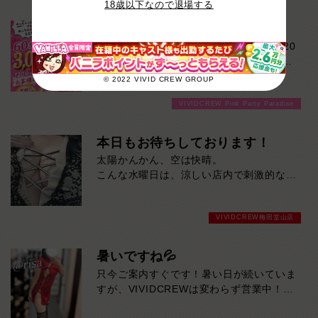
18歳以下なので退場する
勝手にやっちゃいます！
17時までに受付されたお客様限定！『120
分もおられへんわー』そんなお客様に60
分3000円でご案内しちゃいます！チップ
© 2022 VIVID CREW GROUP
をご購入いただいても通常よりお得に楽し
VIVIDCREW Pink Party Paradise
めるチャンス！たっぷり楽しみたい方は
120分！サクッと遊んで帰りたい方は60
分！その日の予定に合わせてお選びくださ
本日もお待ちしております！
い！ご来店お待ちしております！
太陽かんかん、空は快晴。
こんな水曜日は、涼しい店内で刺激的なひ
とときを。
本日も元気に営業中！今ならスムーズにご
VIVIDCREW梅田堂山店
案内可能です。
暑いですね💦
只今ご案内すぐです！暑い日が続いていま
すが、VIVIDCREWは変わらず営業中！お
待ちしております♪