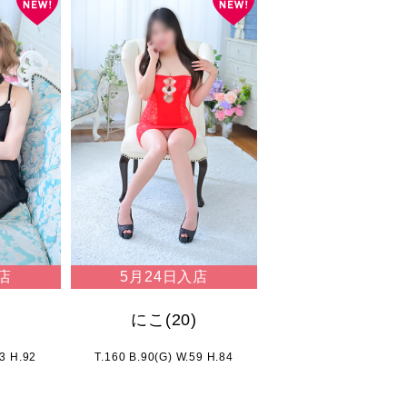
店
5月24日入店
)
にこ
(20)
63 H.92
T.160 B.90(G) W.59 H.84