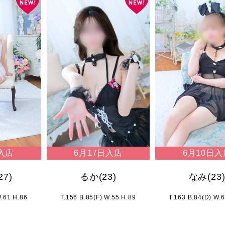
6月17日入店
入店
6月10日入
るか
(23)
27)
なみ
(23
T.156 B.85(F) W.55 H.89
W.61 H.86
T.163 B.84(D) W.