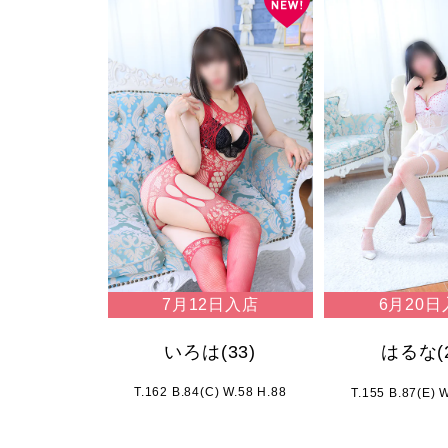
7月12日入店
6月20日
いろは
(33)
はるな
(
T.162 B.84(C) W.58 H.88
T.155 B.87(E) 