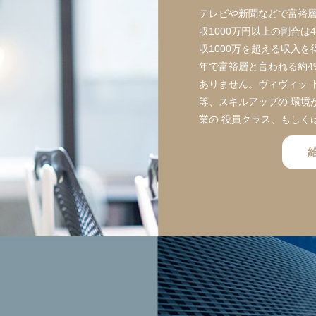
テレビや新聞などで富裕層
収1000万円以上の割合
収1000万を超える収入
年で富裕層と言われる約4
ありません。ヴィヴィッ 
等、スキルアップの 環境
業の 役員クラス、もしく