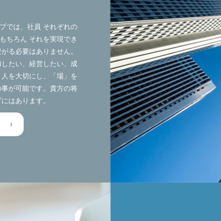
プでは、社員 それぞれの
もちろん それを実現でき
安がる必要はありません。
加したい、経営したい、成
、人を大切にし、「場」を
の事が可能です。貴方の将
プにはあります。
›