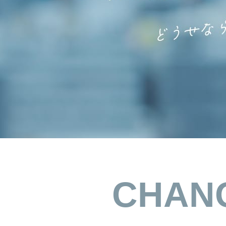
› 会社概要
› グループサイト
› 個人情報保護方針
› オンラインヴ
› 店舗スタッフ求人
› 女性求人
CHAN