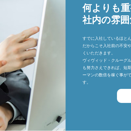
何よりも重
社内の雰囲
すでに入社しているほと
だからこそ入社前の不安
くいただきます。
ヴィヴィッド・クルーグ
も努力さえできれば、短期
ーマンの数倍を稼ぐ事が
す。