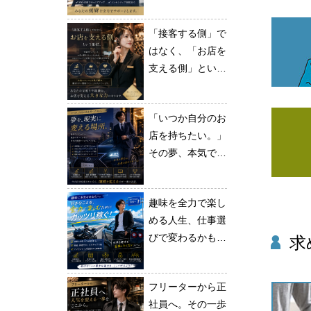
「接客する側」で
はなく、「お店を
支える側」という
選択。
「いつか自分のお
店を持ちたい。」
その夢、本気で応
援します。
趣味を全力で楽し
める人生、仕事選
びで変わるかもし
求
れない。
フリーターから正
社員へ。その一歩