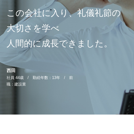
この会社に入り、礼儀礼節の
› 会社概要
› グループサイト
大切さを学べ
› 個人情報保護方針
› オンラインヴィヴィッド
› 店舗スタッフ求人
› 女性求人
人間的に成長できました。
西田
社員 44歳 / 勤続年数：13年 / 前
職：建設業