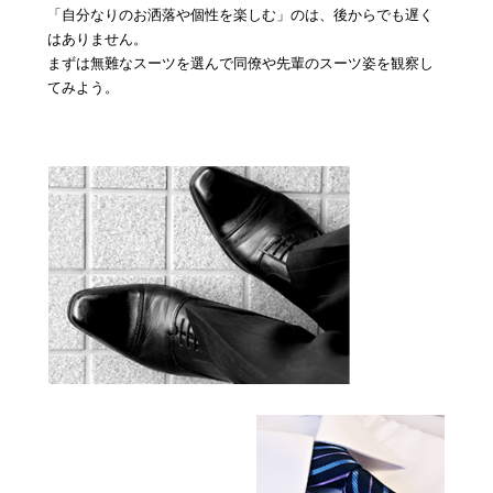
「自分なりのお洒落や個性を楽しむ」のは、後からでも遅く
はありません。
まずは無難なスーツを選んで同僚や先輩のスーツ姿を観察し
てみよう。
› 会社概要
› グループサイト
› 個人情報保護方針
› オンラインヴィヴィッド
› 店舗スタッフ求人
› 女性求人