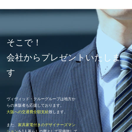
そこで！
会社からプレゼントいたしま
す
ヴィヴィッド・クルーグループは地方か
らの来阪者も応援しております。
大阪への交通費全額支給
致します。
また、
家具家電付きのデザイナーズマン
ション
を1人暮らしの寮として完備致して