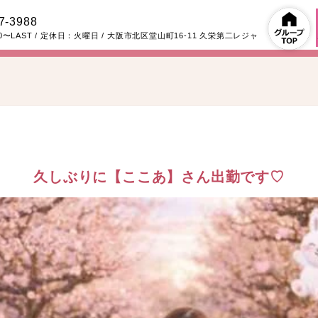
7-3988
00〜LAST
/ 定休日：火曜日
/
大阪市北区堂山町16-11
久栄第二レジャ
久しぶりに【ここあ】さん出勤です♡