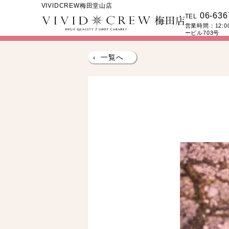
VIVIDCREW梅田堂山店
06-636
TEL
営業時間：
12:
ービル703号
‹
一覧へ