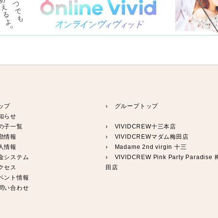
ップ
› グループトップ
知らせ
の子一覧
›
VIVIDCREW十三本店
勤情報
›
VIVIDCREWマダム梅田店
人情報
›
Madame 2nd virgin 十三
料金システム
›
VIVIDCREW Pink Party Paradise 
クセス
田店
イベント情報
お問い合わせ