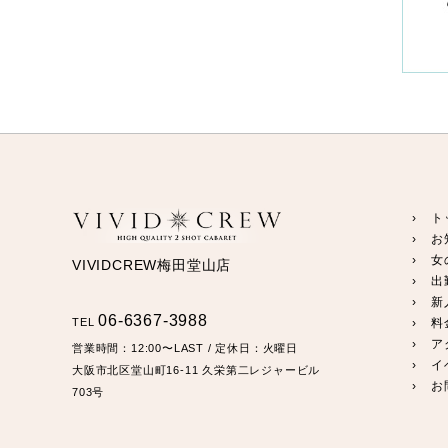
› ト
› お
› 女
VIVIDCREW梅田堂山店
› 出
› 新
06-6367-3988
TEL
› 
› ア
営業時間：
12:00〜LAST
/ 定休日：火曜日
› 
大阪市北区堂山町16-11
久栄第二レジャービル
› 
703号