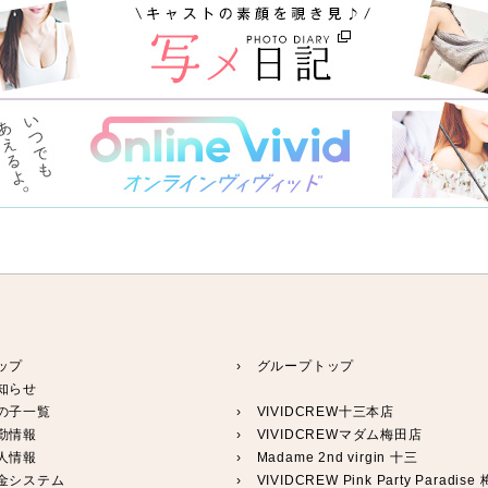
ップ
› グループトップ
知らせ
の子一覧
›
VIVIDCREW十三本店
勤情報
›
VIVIDCREWマダム梅田店
人情報
›
Madame 2nd virgin 十三
料金システム
›
VIVIDCREW Pink Party Paradise 