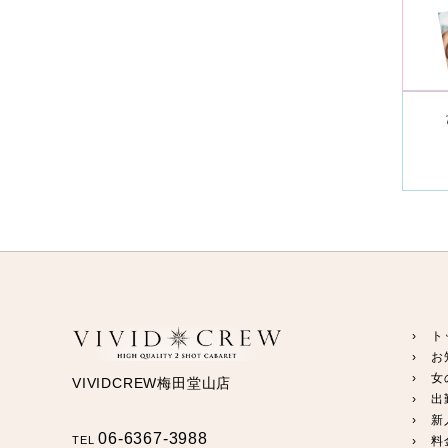
› ト
› お
› 女
VIVIDCREW梅田堂山店
› 出
› 新
06-6367-3988
TEL
› 