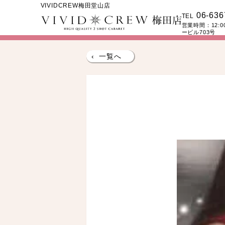
VIVIDCREW梅田堂山店
06-636
TEL
営業時間：
12:
ービル703号
‹
一覧へ