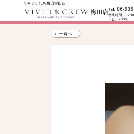
VIVIDCREW梅田堂山店
06-636
TEL
営業時間：
12:
ービル703号
‹
一覧へ