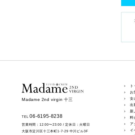
› ト
› お
› 女
Madame 2nd virgin 十三
› 出
› 新
06-6195-8238
TEL
› 
› ア
営業時間：
12:00〜23:00
/ 定休日：火曜日
› 
大阪市淀川区十三本町1-7-29
中川ビル3F