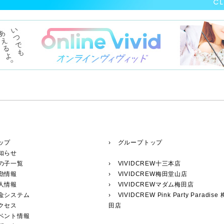
ップ
› グループトップ
知らせ
の子一覧
›
VIVIDCREW十三本店
勤情報
›
VIVIDCREW梅田堂山店
人情報
›
VIVIDCREWマダム梅田店
料金システム
›
VIVIDCREW Pink Party Paradise 
クセス
田店
イベント情報