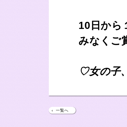
10日か
みなくご
♡女の子
‹
一覧へ