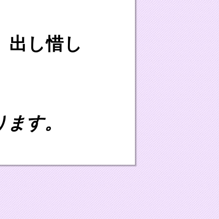
、出し惜し
ります。