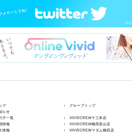
ップ
› グループトップ
知らせ
の子一覧
›
VIVIDCREW十三本店
勤情報
›
VIVIDCREW梅田堂山店
人情報
›
VIVIDCREWマダム梅田店