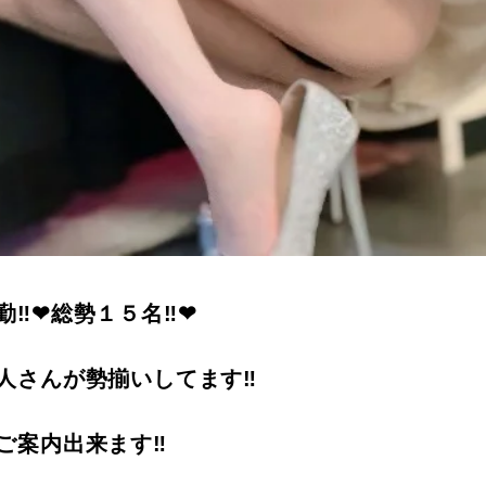
勤‼❤総勢１５名‼❤
人さんが勢揃いしてます‼
ご案内出来ます‼