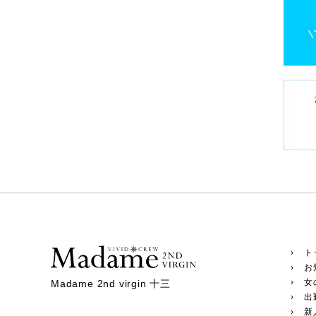
› ト
› お
› 女
Madame 2nd virgin 十三
› 出
› 新