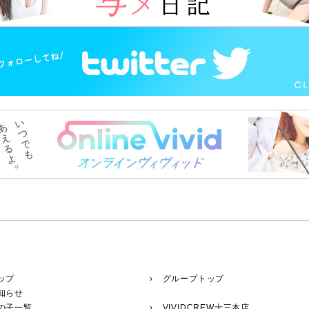
ップ
› グループトップ
知らせ
の子一覧
›
VIVIDCREW十三本店