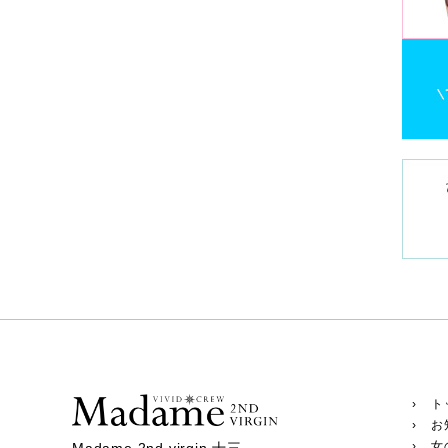
› ト
› お
› 女