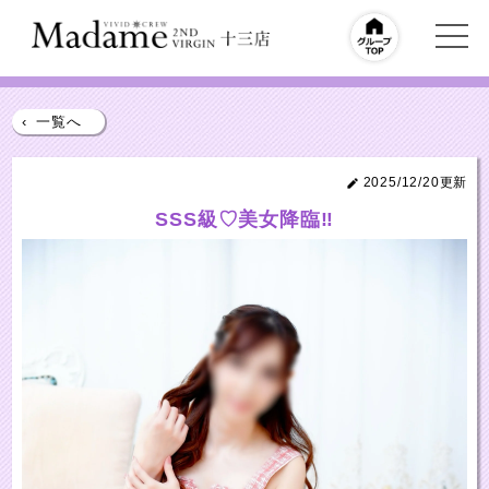
‹
一覧へ
2025/12/20更新
SSS級♡美女降臨‼