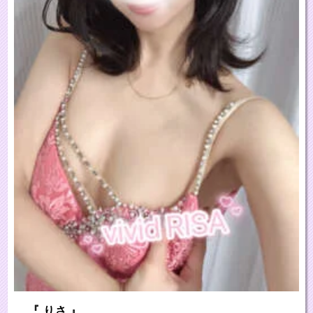
『 りさ 』