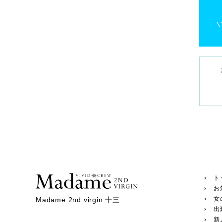
› ト
› お
› 女
Madame 2nd virgin 十三
› 出
› 新