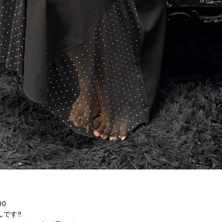
00
んです‼