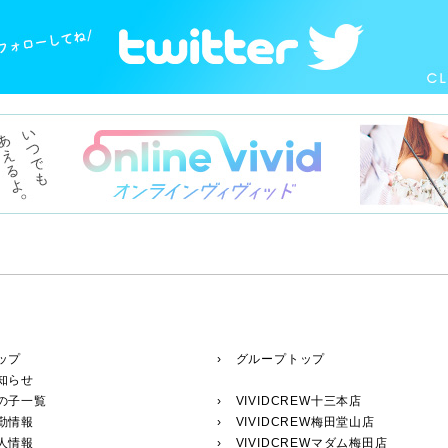
ップ
› グループトップ
知らせ
の子一覧
›
VIVIDCREW十三本店
勤情報
›
VIVIDCREW梅田堂山店
人情報
›
VIVIDCREWマダム梅田店