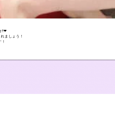
‼❤
癒されましょう！
す！