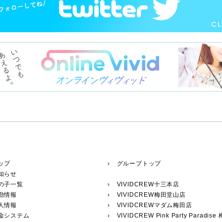
ップ
› グループトップ
知らせ
の子一覧
›
VIVIDCREW十三本店
勤情報
›
VIVIDCREW梅田堂山店
人情報
›
VIVIDCREWマダム梅田店
料金システム
›
VIVIDCREW Pink Party Paradise 