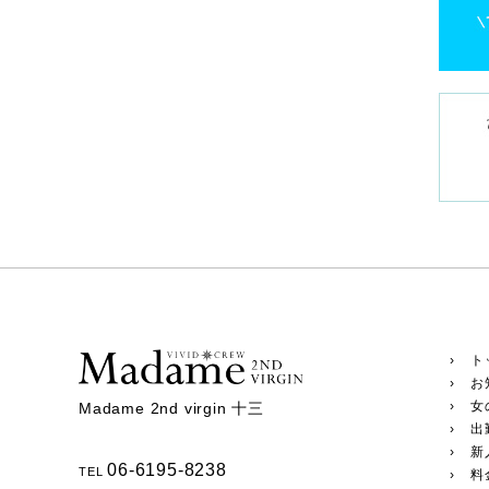
› ト
› お
› 女
Madame 2nd virgin 十三
› 出
› 新
06-6195-8238
TEL
› 