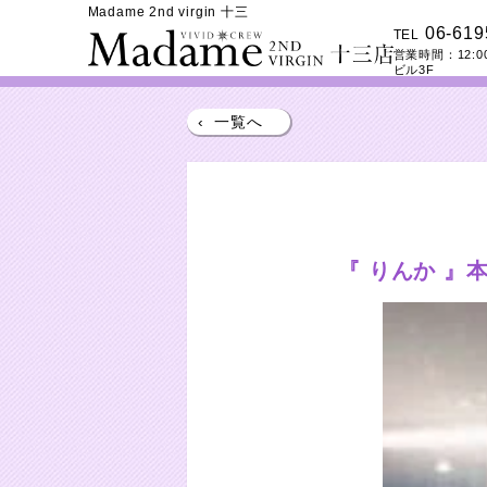
Madame 2nd virgin 十三
06-619
TEL
営業時間：
12:0
ビル3F
‹
一覧へ
『 りんか 』本日の