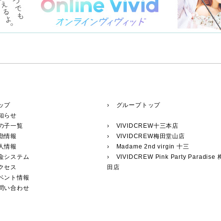
ップ
› グループトップ
知らせ
の子一覧
›
VIVIDCREW十三本店
勤情報
›
VIVIDCREW梅田堂山店
人情報
›
Madame 2nd virgin 十三
料金システム
›
VIVIDCREW Pink Party Paradise 
クセス
田店
イベント情報
お問い合わせ