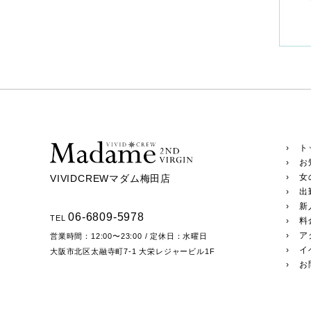
› ト
› お
› 女
VIVIDCREWマダム梅田店
› 出
› 新
06-6809-5978
TEL
› 
› ア
営業時間：
12:00〜23:00
/ 定休日：水曜日
› 
大阪市北区太融寺町7-1
大栄レジャービル1F
› 