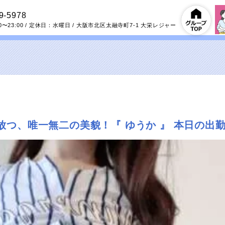
9-5978
0〜23:00
/ 定休日：水曜日
/
大阪市北区太融寺町7-1
大栄レジャー
つ、唯一無二の美貌！『 ゆうか 』 本日の出勤…12