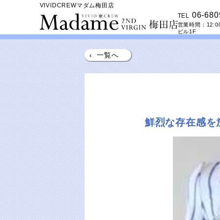
VIVIDCREWマダム梅田店
06-680
TEL
営業時間：
12:0
ビル1F
‹
一覧へ
鮮烈な存在感を放