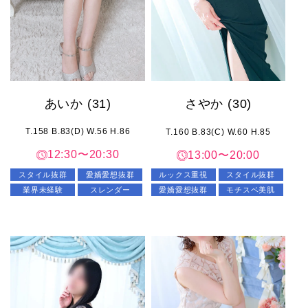
あいか
(31)
さやか
(30)
T.158 B.83(D) W.56 H.86
T.160 B.83(C) W.60 H.85
12:30〜20:30
13:00〜20:00
スタイル抜群
愛嬌愛想抜群
ルックス重視
スタイル抜群
業界未経験
スレンダー
愛嬌愛想抜群
モチスベ美肌