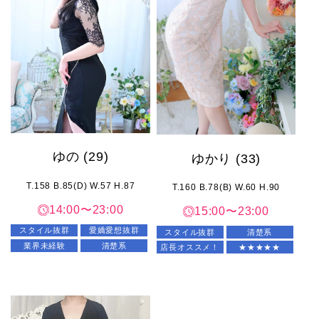
ゆの
(29)
ゆかり
(33)
T.158 B.85(D) W.57 H.87
T.160 B.78(B) W.60 H.90
14:00〜23:00
15:00〜23:00
スタイル抜群
愛嬌愛想抜群
スタイル抜群
清楚系
業界未経験
清楚系
店長オススメ！
★★★★★