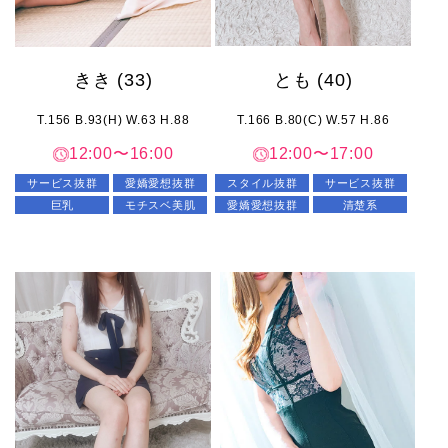
とも
(40)
きき
(33)
T.166 B.80(C) W.57 H.86
T.156 B.93(H) W.63 H.88
12:00〜17:00
12:00〜16:00
スタイル抜群
サービス抜群
サービス抜群
愛嬌愛想抜群
愛嬌愛想抜群
清楚系
巨乳
モチスベ美肌