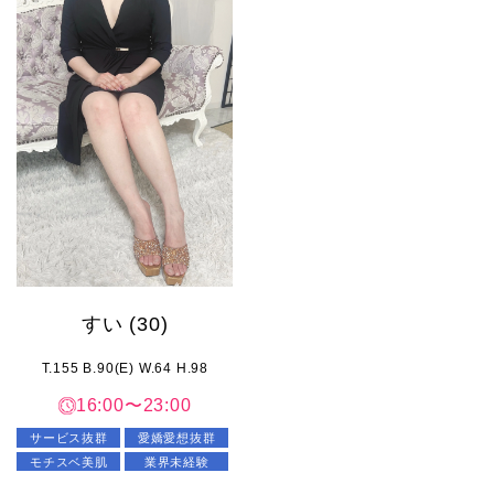
すい
(30)
T.155 B.90(E) W.64 H.98
16:00〜23:00
サービス抜群
愛嬌愛想抜群
モチスベ美肌
業界未経験