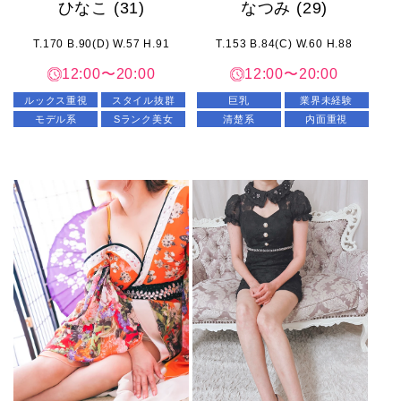
ひなこ
(31)
なつみ
(29)
T.170 B.90(D) W.57 H.91
T.153 B.84(C) W.60 H.88
12:00〜20:00
12:00〜20:00
ルックス重視
スタイル抜群
巨乳
業界未経験
モデル系
Sランク美女
清楚系
内面重視