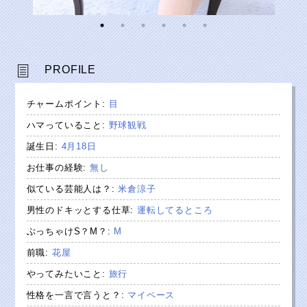
PROFILE
チャームポイント
:
目
ハマっていること
:
野球観戦
誕生日
:
4月18日
お仕事の経験
:
無し
似ている芸能人は？
:
米倉涼子
男性のドキッとする仕草
:
運転してるところ
ぶっちゃけS？M？
:
M
前職
:
花屋
やってみたいこと
:
旅行
性格を一言で言うと？
:
マイペース