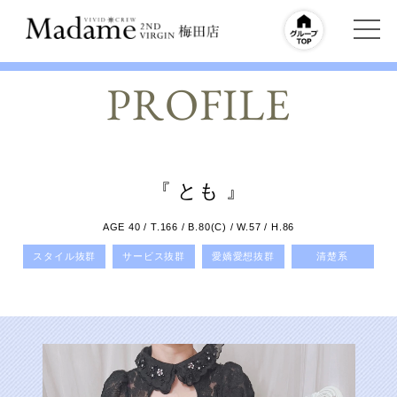
PROFILE
『 とも 』
AGE 40 / T.166 / B.80(C) / W.57 / H.86
スタイル抜群
サービス抜群
愛嬌愛想抜群
清楚系