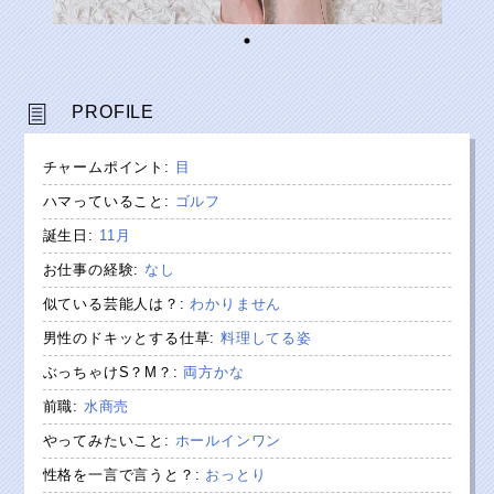
PROFILE
チャームポイント
:
目
ハマっていること
:
ゴルフ
誕生日
:
11月
お仕事の経験
:
なし
似ている芸能人は？
:
わかりません
男性のドキッとする仕草
:
料理してる姿
ぶっちゃけS？M？
:
両方かな
前職
:
水商売
やってみたいこと
:
ホールインワン
性格を一言で言うと？
:
おっとり