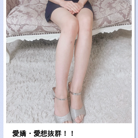
愛嬌・愛想抜群！！