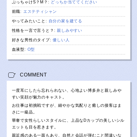
ぶっちゃけS？M？
:
どっちか当ててください
前職
:
エステティシャン
やってみたいこと
:
自分の家を建てる
性格を一言で言うと？
:
親しみやすい
好きな男性のタイプ
:
優しい人
血液型
:
O型
COMMENT
一度耳にしたら忘れられない、心地よい博多弁と親しみや
すい笑顔が魅力のキャスト。
お仕事は初挑戦ですが、細やかな気配りと癒しの接客はま
さに一級品。
華奢で女性らしいスタイルに、上品なDカップの美しいシル
エットも目を惹きます。
親近感のある一面もあり、自然と会話が弾むこと間違いな