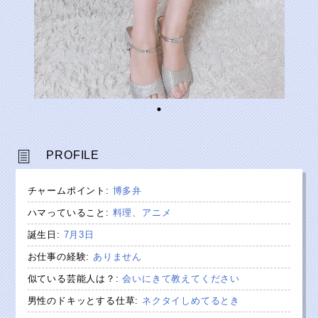
PROFILE
チャームポイント
:
博多弁
ハマっていること
:
料理、アニメ
誕生日
:
7月3日
お仕事の経験
:
ありません
似ている芸能人は？
:
会いにきて教えてください
男性のドキッとする仕草
:
ネクタイしめてるとき