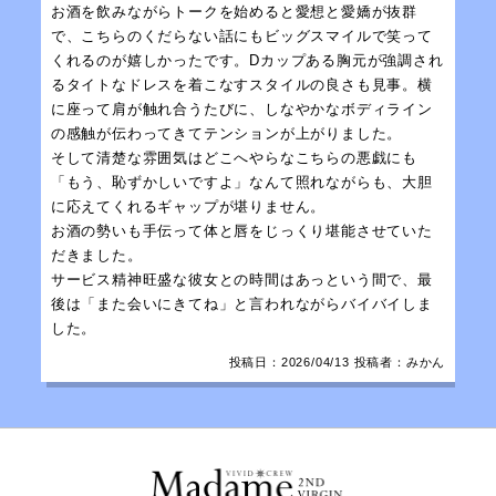
お酒を飲みながらトークを始めると愛想と愛嬌が抜群
で、こちらのくだらない話にもビッグスマイルで笑って
くれるのが嬉しかったです。Dカップある胸元が強調され
るタイトなドレスを着こなすスタイルの良さも見事。横
に座って肩が触れ合うたびに、しなやかなボディライン
の感触が伝わってきてテンションが上がりました。
そして清楚な雰囲気はどこへやらなこちらの悪戯にも
「もう、恥ずかしいですよ」なんて照れながらも、大胆
に応えてくれるギャップが堪りません。
お酒の勢いも手伝って体と唇をじっくり堪能させていた
だきました。
サービス精神旺盛な彼女との時間はあっという間で、最
後は「また会いにきてね」と言われながらバイバイしま
した。
投稿日：
2026/04/13
投稿者：みかん