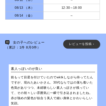
08/12 （水）
～
08/13 （木）
12:30
～
18:00
08/14 （金）
～
女の子へのレビュー
レビューを投稿 ›
（累計：
1
件
8月
0
件）
素人っぽいのが良い
前もって目星を付けていたのでwktkしながら待ってたん
ですが、現れたあいかさん、30代ならではの落ち着いた
色気がありつつ、未経験らしい素人っぽさが残ってい
て、その初々しい雰囲気に一瞬で引き込まれましたね。
赤が強めの髪色が似合う美人で細い身体とかわいらしい
笑顔。