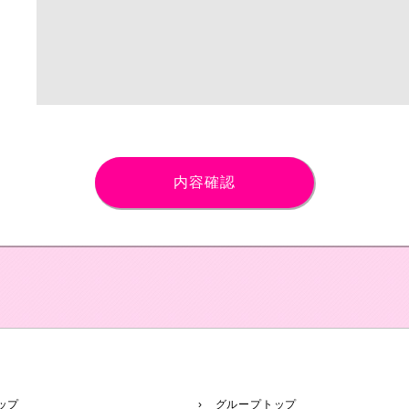
ップ
› グループトップ