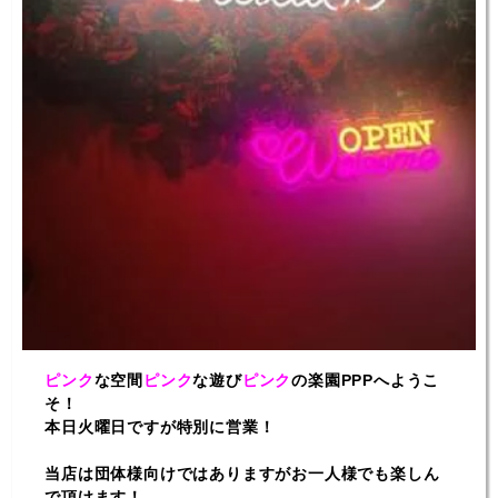
ピンク
な空間
ピンク
な遊び
ピンク
の楽園PPPへようこ
そ！
本日火曜日ですが特別に営業！
当店は団体様向けではありますがお一人様でも楽しん
で頂けます！