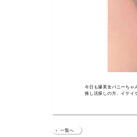
今日も爆美女バニーちゃ
推し活探しの方、イケイ
‹
一覧へ