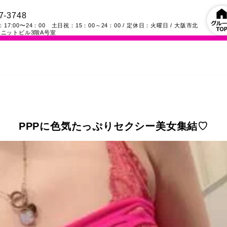
7-3748
17:00〜24：00 土日祝：15：00～24：00
/ 定休日：火曜日
/
大阪市北
ニットビル3階A号室
PPPに色気たっぷりセクシー美女集結♡