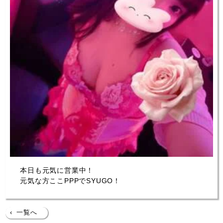
本日も元気に営業中！
元気な方ここPPPでSYUGO！
‹
一覧へ