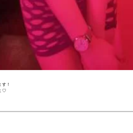
ます！
よ♡