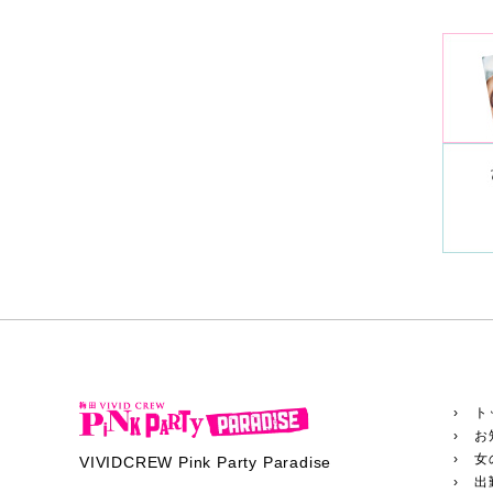
› ト
› お
› 女
VIVIDCREW Pink Party Paradise
› 出