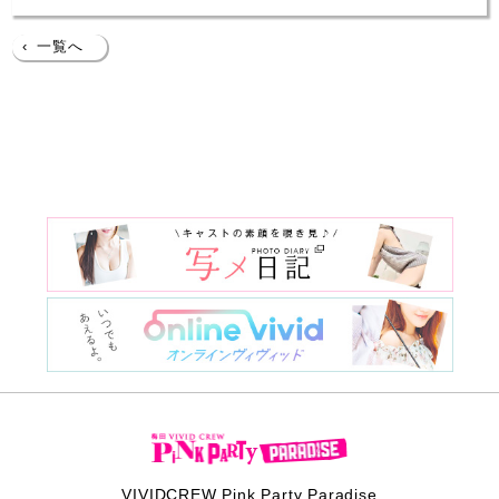
‹
一覧へ
VIVIDCREW Pink Party Paradise