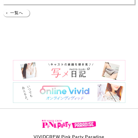
‹
一覧へ
VIVIDCREW Pink Party Paradise