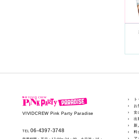
› ト
› お
› 女
VIVIDCREW Pink Party Paradise
› 出
› 新
06-4397-3748
TEL
› 
› ア
営業時間：
平日：17:00〜24：00 土日祝：15：