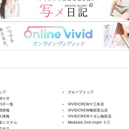
ップ
› グループトップ
知らせ
の子一覧
›
VIVIDCREW十三本店
勤情報
›
VIVIDCREW梅田堂山店
人情報
›
VIVIDCREWマダム梅田店
料金システム
›
Madame 2nd virgin 十三
クセス