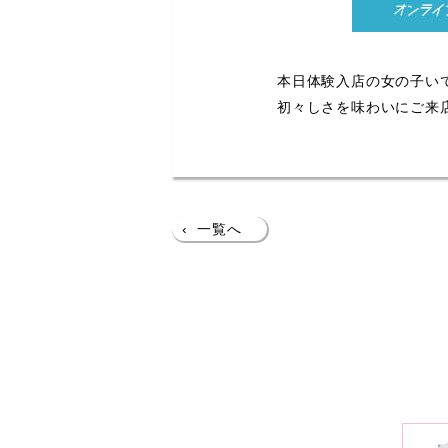
本日体験入店の女の子い
初々しさを味わいにご来
‹
一覧へ