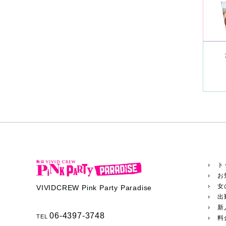
› ト
› お
› 女
VIVIDCREW Pink Party Paradise
› 出
› 新
06-4397-3748
TEL
› 