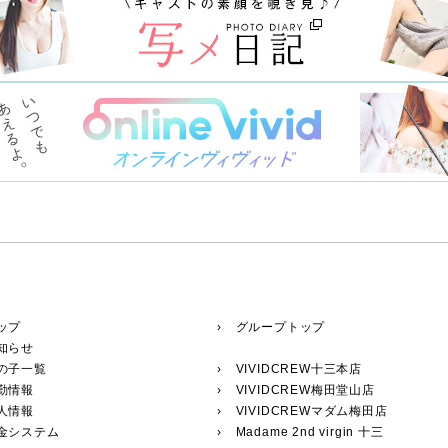
ップ
› グループトップ
知らせ
の子一覧
›
VIVIDCREW十三本店
勤情報
›
VIVIDCREW梅田堂山店
人情報
›
VIVIDCREWマダム梅田店
料金システム
›
Madame 2nd virgin 十三