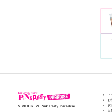
› ト
› お
› 女
VIVIDCREW Pink Party Paradise
› 出