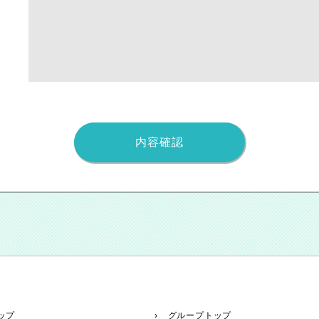
ップ
› グループトップ