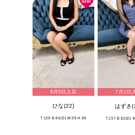
8月5日入店
7月1日
ひな
(22)
はずき
(
T.158 B.84(D) W.59 H.86
T.157 B.82(D) 