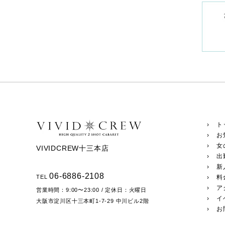
› ト
› お
› 女
VIVIDCREW十三本店
› 出
› 新
06-6886-2108
TEL
› 
› ア
営業時間：
9:00〜23:00
/ 定休日：火曜日
› 
大阪市淀川区十三本町1-7-29
中川ビル2階
› 