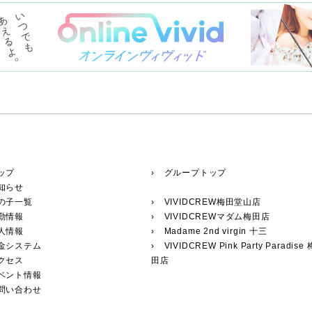
ップ
› グループトップ
知らせ
の子一覧
›
VIVIDCREW梅田堂山店
勤情報
›
VIVIDCREWマダム梅田店
人情報
›
Madame 2nd virgin 十三
料金システム
›
VIVIDCREW Pink Party Paradise 
クセス
田店
イベント情報
お問い合わせ