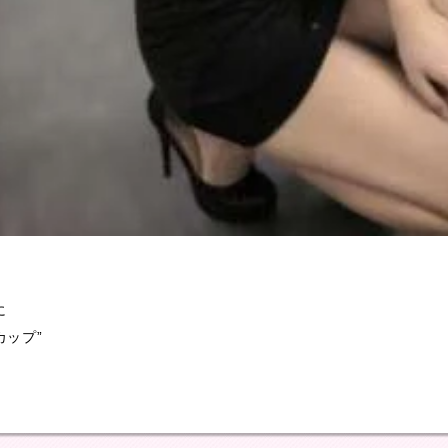
に
カップ”
！