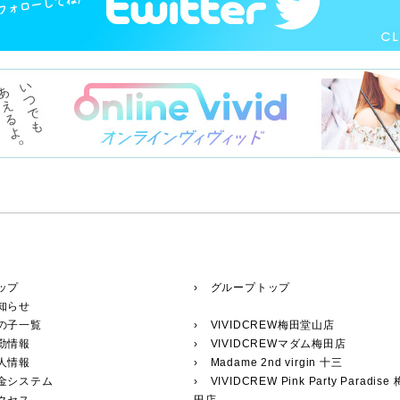
ップ
› グループトップ
知らせ
の子一覧
›
VIVIDCREW梅田堂山店
勤情報
›
VIVIDCREWマダム梅田店
人情報
›
Madame 2nd virgin 十三
料金システム
›
VIVIDCREW Pink Party Paradise 