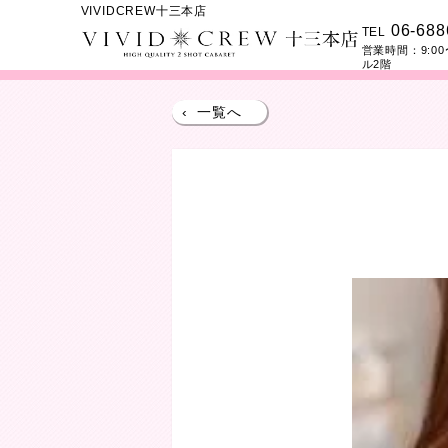
VIVIDCREW十三本店
06-688
TEL
営業時間：
9:00
ル2階
‹
一覧へ