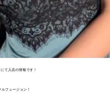
本店にて入店の情報です！
クルフュージョン！
！
！