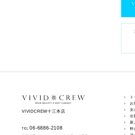
› ト
› お
› 女
VIVIDCREW十三本店
› 出
› 新
06-6886-2108
TEL
› 