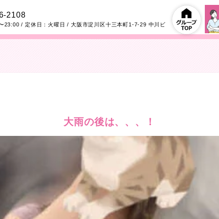
6-2108
〜23:00
/ 定休日：火曜日
/
大阪市淀川区十三本町1-7-29
中川ビ
大雨の後は、、、！